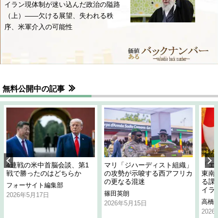
イラン現体制が迷い込んだ政治の隘路
（上）――欠ける展望、失われる秩
序、米軍介入の可能性
無料公開中の記事
4連戦の米中首脳会談、第1
マリ「ジハーディスト組織」
「エ
戦で勝ったのはどちらか
の攻勢が示唆する西アフリカ
東南
の更なる混迷
る課
フォーサイト編集部
イラ
篠田英朗
2026年5月17日
高橋
2026年5月15日
202