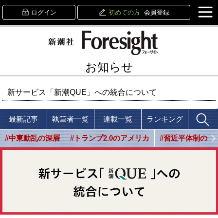
ログイン
初めての方
会員登録
お知らせ
新サービス「新潮QUE」への統合について
最新記事
執筆者一覧
連載一覧
ランキング
#中東動乱の深層
#トランプ2.0のアメリカ
#習近平体制の光