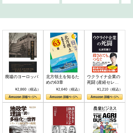
廃墟のヨーロッパ
北方領土を知るた
ウクライナ企業の
めの63章
死闘 (産経セレク
ト S 039)
¥2,860（税込）
¥2,640（税込）
¥1,210（税込）