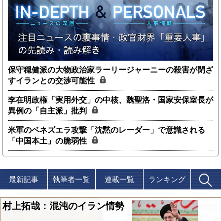
保守穏健派の大物政治家ラーリージャーニーの殺害が閉ざ
すイランとの交渉可能性
李在明政権「実用外交」の中核、魏聖洛・国家安保室長が
異例の「自主派」批判
米軍のベネズエラ攻撃「沈黙のレーダー」で意識される
「中国本土」の脆弱性
最新記事
執筆者一覧
連載一覧
ランキング
村上拓哉：混沌のイラン情勢