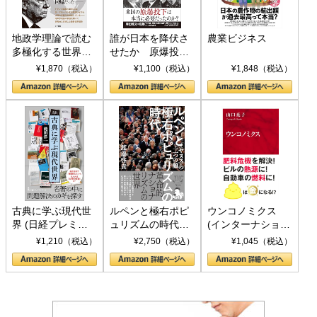
地政学理論で読む
誰が日本を降伏さ
農業ビジネス
多極化する世界：
せたか 原爆投
トランプとBRICS
下、ソ連参戦、そ
¥1,870（税込）
¥1,100（税込）
¥1,848（税込）
の挑戦
して聖断 (PHP新
書)
古典に学ぶ現代世
ルペンと極右ポピ
ウンコノミクス
界 (日経プレミア
ュリズムの時代：
(インターナショナ
シリーズ)
〈ヤヌス〉の二つ
ル新書)
¥1,210（税込）
¥2,750（税込）
¥1,045（税込）
の顔