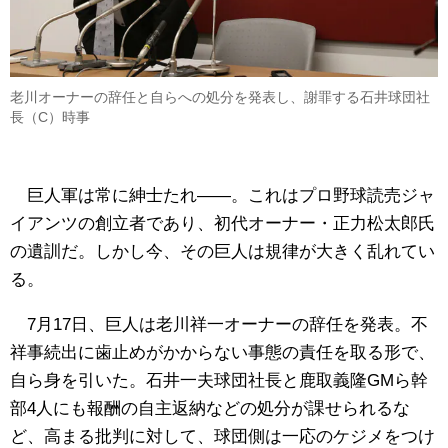
老川オーナーの辞任と自らへの処分を発表し、謝罪する石井球団社
長（C）時事
巨人軍は常に紳士たれ――。これはプロ野球読売ジャ
イアンツの創立者であり、初代オーナー・正力松太郎氏
の遺訓だ。しかし今、その巨人は規律が大きく乱れてい
る。
7月17日、巨人は老川祥一オーナーの辞任を発表。不
祥事続出に歯止めがかからない事態の責任を取る形で、
自ら身を引いた。石井一夫球団社長と鹿取義隆GMら幹
部4人にも報酬の自主返納などの処分が課せられるな
ど、高まる批判に対して、球団側は一応のケジメをつけ