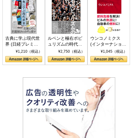
古典に学ぶ現代世
ルペンと極右ポピ
ウンコノミクス
界 (日経プレミア
ュリズムの時代：
(インターナショナ
シリーズ)
〈ヤヌス〉の二つ
ル新書)
¥1,210（税込）
¥2,750（税込）
¥1,045（税込）
の顔