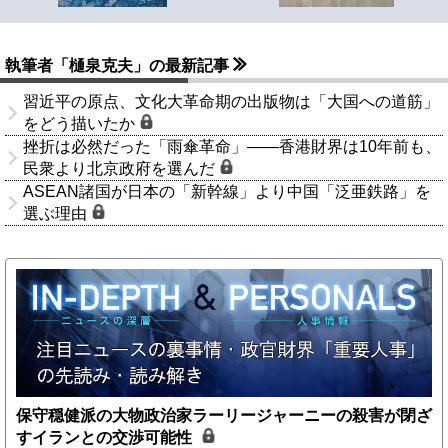
執筆者「樋泉克夫」の最新記事
習近平の原点、文化大革命期の出版物は「大国への道筋」
をどう描いたか
挫折は必然だった「雨傘革命」――香港財界は10年前も、
民衆より北京政府を選んだ
ASEAN諸国が日本の「新幹線」より中国「泛亜鉄路」を
選ぶ理由
保守穏健派の大物政治家ラーリージャーニーの殺害が閉ざ
すイランとの交渉可能性