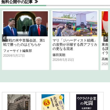
無料公開中の記事
4連戦の米中首脳会談、第1
マリ「ジハーディスト組織」
「エ
戦で勝ったのはどちらか
の攻勢が示唆する西アフリカ
東南
の更なる混迷
る課
フォーサイト編集部
イラ
篠田英朗
2026年5月17日
高橋
2026年5月15日
202