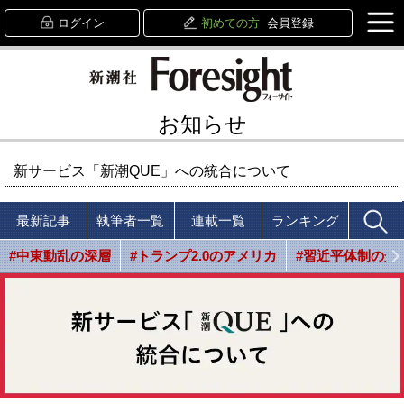
ログイン
初めての方
会員登録
お知らせ
新サービス「新潮QUE」への統合について
最新記事
執筆者一覧
連載一覧
ランキング
#中東動乱の深層
#トランプ2.0のアメリカ
#習近平体制の光