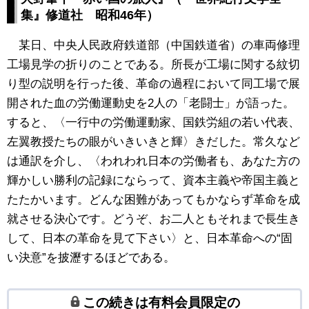
集』修道社 昭和46年）
某日、中央人民政府鉄道部（中国鉄道省）の車両修理
工場見学の折りのことである。所長が工場に関する紋切
り型の説明を行った後、革命の過程において同工場で展
開された血の労働運動史を2人の「老闘士」が語った。
すると、〈一行中の労働運動家、国鉄労組の若い代表、
左翼教授たちの眼がいきいきと輝〉きだした。常久など
は通訳を介し、〈われわれ日本の労働者も、あなた方の
輝かしい勝利の記録にならって、資本主義や帝国主義と
たたかいます。どんな困難があってもかならず革命を成
就させる決心です。どうぞ、お二人ともそれまで長生き
して、日本の革命を見て下さい〉と、日本革命への“固
い決意”を披瀝するほどである。
この続きは有料会員限定の