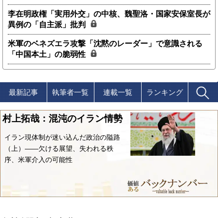
李在明政権「実用外交」の中核、魏聖洛・国家安保室長が
異例の「自主派」批判
米軍のベネズエラ攻撃「沈黙のレーダー」で意識される
「中国本土」の脆弱性
最新記事
執筆者一覧
連載一覧
ランキング
村上拓哉：混沌のイラン情勢
イラン現体制が迷い込んだ政治の隘路
（上）――欠ける展望、失われる秩
序、米軍介入の可能性