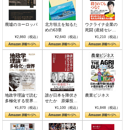
廃墟のヨーロッパ
北方領土を知るた
ウクライナ企業の
めの63章
死闘 (産経セレク
ト S 039)
¥2,860（税込）
¥2,640（税込）
¥1,210（税込）
地政学理論で読む
誰が日本を降伏さ
農業ビジネス
多極化する世界：
せたか 原爆投
トランプとBRICS
下、ソ連参戦、そ
¥1,870（税込）
¥1,100（税込）
¥1,848（税込）
の挑戦
して聖断 (PHP新
書)