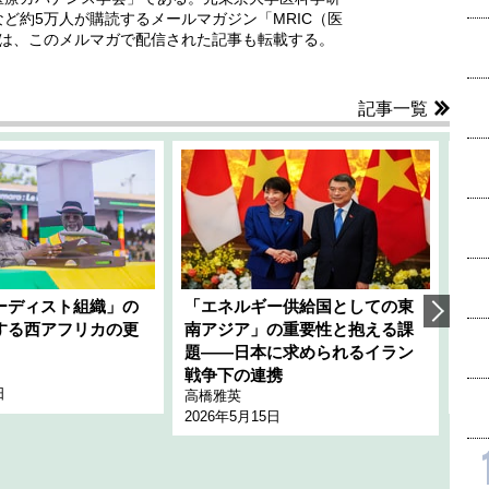
ど約5万人が購読するメールマガジン「MRIC（医
では、このメルマガで配信された記事も転載する。
記事一覧
ーディスト組織」の
「エネルギー供給国としての東
韓
する西アフリカの更
南アジア」の重要性と抱える課
1
題――日本に求められるイラン
全
千々
戦争下の連携
日
202
高橋雅英
2026年5月15日