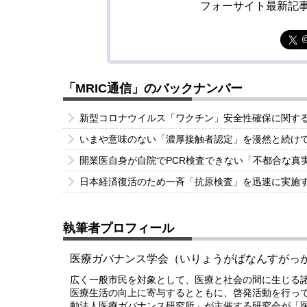
フォーサイト最新記
「MRIC通信」のバックナンバー
新型コロナウイルス「ワクチン」安全性確保に関す
いまや意味のない「濃厚接触者認定」を漫然と続け
開業医自身が自院でPCR検査できない「不都合な真
日本経済復活のため一斉「抗原検査」を迅速に実施
執筆者プロフィール
医療ガバナンス学会（いりょうがばなんすがっ
広く一般市民を対象として、医療と社会の間に生じる
医療生活の向上に寄与するとともに、啓発活動を行っ
動法人医療ガバナンス研究所」が主催する研究会が「