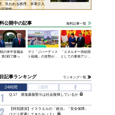
望、失われる秩序、米軍介入
の可能性
料公開中の記事
無料記事一覧
連戦の米中首脳会
マリ「ジハーディス
「エネルギー供給国
、第1戦で勝っ
ト組織」の攻勢が…
としての東南アジ…
…
目記事ランキング
ランキング一覧
24時間
1週間
f
1
Q.17 酒鬼薔薇聖斗は社会復帰しているか
2
【特別講演】イスラエルの「政治」「安全保障」
はどう変遷してきたか（上）