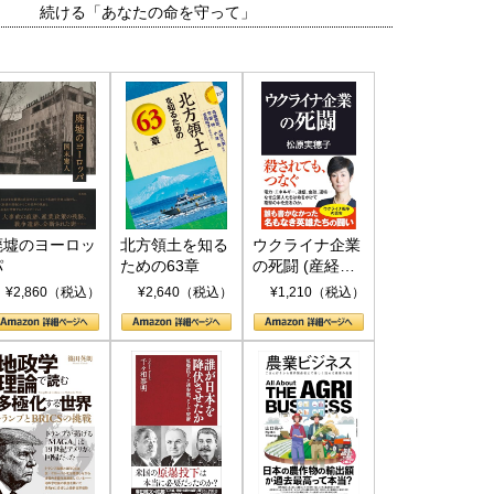
続ける「あなたの命を守って」
廃墟のヨーロッ
北方領土を知る
ウクライナ企業
パ
ための63章
の死闘 (産経セ
レクト S 039)
¥2,860（税込）
¥2,640（税込）
¥1,210（税込）