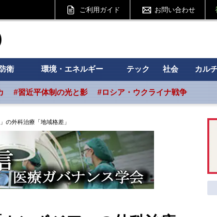
ご利用ガイド
お問い合わせ
ht フォーサイト
防衛
環境・エネルギー
テック
社会
カル
カ
#習近平体制の光と影
#ロシア・ウクライナ戦争
」の外科治療「地域格差」