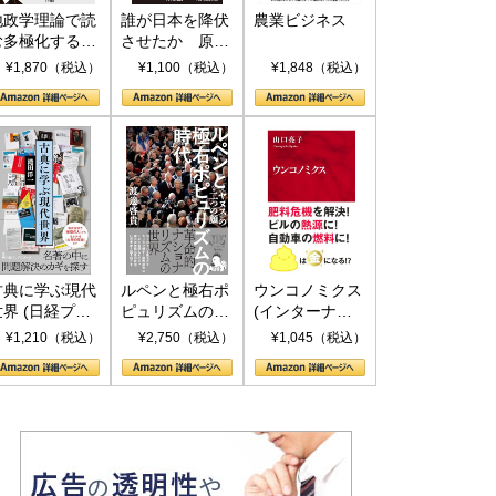
地政学理論で読
誰が日本を降伏
農業ビジネス
む多極化する世
させたか 原爆
界：トランプと
投下、ソ連参
¥1,870（税込）
¥1,100（税込）
¥1,848（税込）
RICSの挑戦
戦、そして聖断
(PHP新書)
古典に学ぶ現代
ルペンと極右ポ
ウンコノミクス
世界 (日経プレ
ピュリズムの時
(インターナシ
ミアシリーズ)
代：〈ヤヌス〉
ョナル新書)
¥1,210（税込）
¥2,750（税込）
¥1,045（税込）
の二つの顔