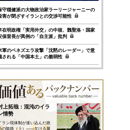
保守穏健派の大物政治家ラーリージャーニーの
殺害が閉ざすイランとの交渉可能性
李在明政権「実用外交」の中核、魏聖洛・国家
安保室長が異例の「自主派」批判
米軍のベネズエラ攻撃「沈黙のレーダー」で意
識される「中国本土」の脆弱性
村上拓哉：混沌のイラ
ン情勢
イラン現体制が迷い込んだ政
治の隘路（上）――欠ける展