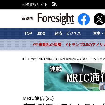
RSS
国際情報サイト
新潮社 Foresig
TOP
政治
経済・ビジネス
軍事・
#中東動乱の深層
#トランプ2.0のアメリ
TOP
>
連載
>
MRIC通信(21)
>
麻酔科医の目から見た「カンボジア
MRIC通信 (21)