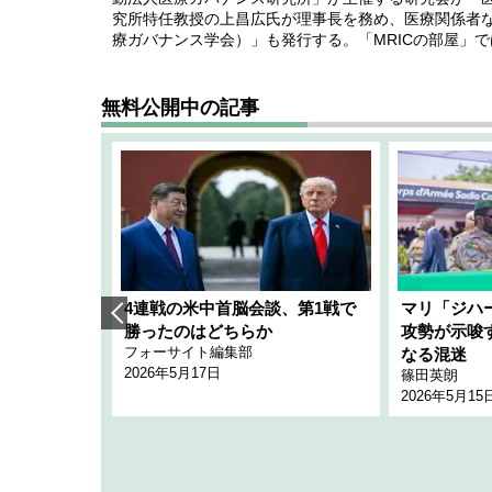
究所特任教授の上昌広氏が理事長を務め、医療関係者な
療ガバナンス学会）」も発行する。「MRICの部屋」
無料公開中の記事
艦隊」構想
4連戦の米中首脳会談、第1戦で
マリ「ジハ
「空白」
勝ったのはどちらか
攻勢が示唆
フォーサイト編集部
のか
なる混迷
2026年5月17日
篠田英朗
2026年5月15