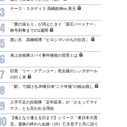
3
ケース・スタディ３ 高嶋政伸vs.美元
4
「愛の温もり」が消えたタイ「国王パートナー」
称号剥奪までの1週間
5
黒い爪 高橋昭博『ヒロシマいのちの伝言』
6
海上自衛隊スパイ事件摘発の背景とは
7
巨星「リー・クアンユー」死去後のシンガポール
の行く末
国にも理解してほしい「極東
ホルムズ海峡危機で加速したエ
8
905年体制」における日米韓安
ネルギー転換が「中国依存」に
「駅」で儲けるJR東日本“二十年後”の積み残し
保障協力の意味
行き着くリスク
和泰明
小山堅
9
人手不足の自衛隊「定年延長」が「かえってマイ
6年5月15日
2026年5月14日
ナス」とも言われる理由
10
【魂となり逢える日まで】シリーズ「東日本大震
災」遺族の終わらぬ旅（10）亡き息子と共に語り