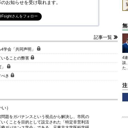
事のお知らせを受け取れます。
@Fsightさんをフォロー
無
記事一覧
る4学会「共同声明」
4
ていることの弊害
談
実」
た
すべき
注
かい）
諸問題をガバナンスという視点から解決し、市民の
ていくことを目的として設立された「特定非営利活
医療ガバナンス学会」である。元東京大学医科学研