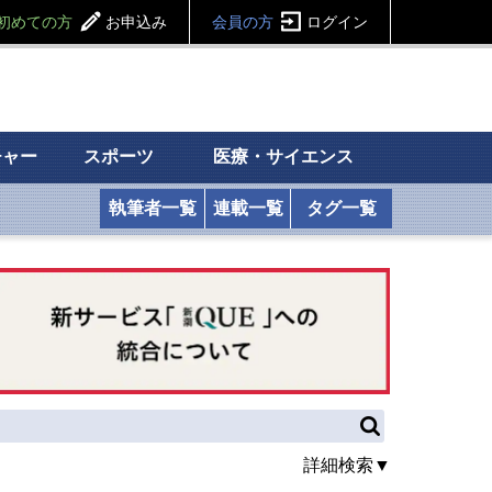
初めての方
お申込み
会員の方
ログイン
チャー
スポーツ
医療・サイエンス
執筆者一覧
連載一覧
タグ一覧
詳細検索▼