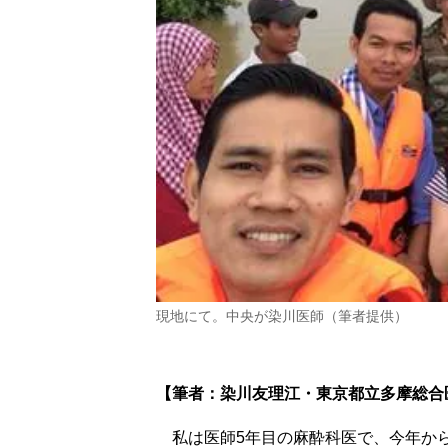
現地にて。中央が染川医師（筆者提供）
【筆者：
染川友理江
・東京都立多摩総合
私は医師5年目の麻酔科医で、今年か