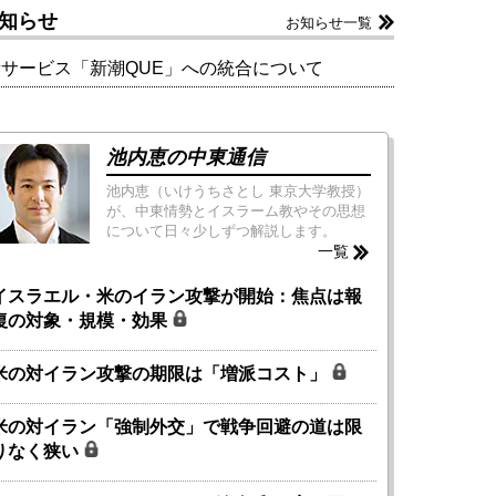
知らせ
お知らせ一覧
新サービス「新潮QUE」への統合について
池内恵の中東通信
池内恵（いけうちさとし 東京大学教授）
が、中東情勢とイスラーム教やその思想
について日々少しずつ解説します。
一覧
イスラエル・米のイラン攻撃が開始：焦点は報
復の対象・規模・効果
米の対イラン攻撃の期限は「増派コスト」
米の対イラン「強制外交」で戦争回避の道は限
りなく狭い