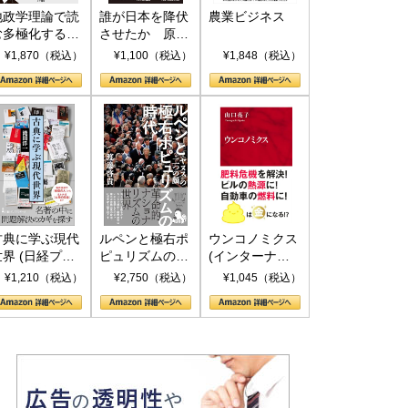
地政学理論で読
誰が日本を降伏
農業ビジネス
む多極化する世
させたか 原爆
界：トランプと
投下、ソ連参
¥1,870（税込）
¥1,100（税込）
¥1,848（税込）
RICSの挑戦
戦、そして聖断
(PHP新書)
古典に学ぶ現代
ルペンと極右ポ
ウンコノミクス
世界 (日経プレ
ピュリズムの時
(インターナシ
ミアシリーズ)
代：〈ヤヌス〉
ョナル新書)
¥1,210（税込）
¥2,750（税込）
¥1,045（税込）
の二つの顔