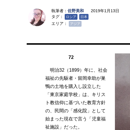
執筆者：
佐野美和
2019年1月13日
タグ：
ロシア
日本
エリア：
アジア
72
明治32（1899）年に、社会
福祉の先駆者・留岡幸助が巣
鴨の土地を購入し設立した
「東京家庭学校」は、キリス
ト教信仰に基づいた教育方針
の、民間の「感化院」として
始まった現在で言う「児童福
祉施設」だった。