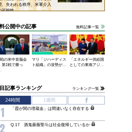
望、失われる秩序、米軍介入
の可能性
料公開中の記事
無料記事一覧
連戦の米中首脳会
マリ「ジハーディス
「エネルギー供給国
、第1戦で勝っ
ト組織」の攻勢が…
としての東南アジ…
…
目記事ランキング
ランキング一覧
24時間
1週間
f
1
「霞が関の埋蔵金」は間違いなく存在する
2
Q.17 酒鬼薔薇聖斗は社会復帰しているか