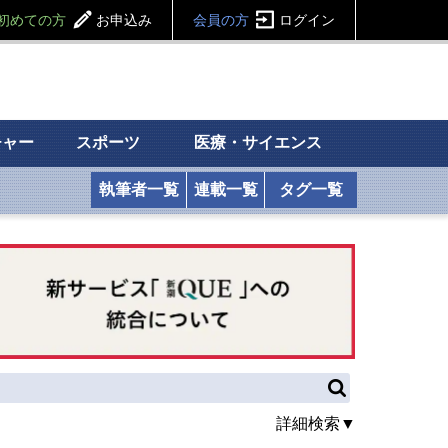
初めての方
お申込み
会員の方
ログイン
チャー
スポーツ
医療・サイエンス
執筆者一覧
連載一覧
タグ一覧
詳細検索▼