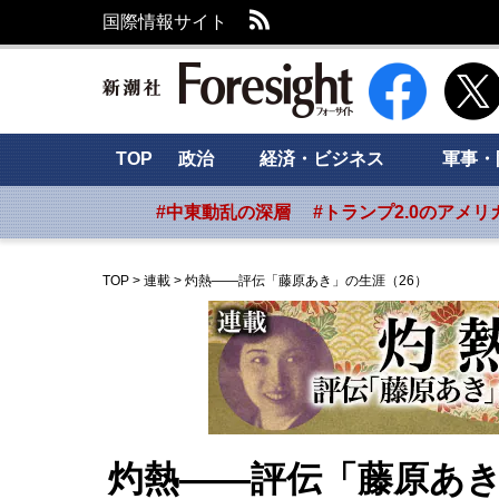
RSS
国際情報サイト
新潮社 Foresig
TOP
政治
経済・ビジネス
軍事・
#中東動乱の深層
#トランプ2.0のアメリ
TOP
>
連載
>
灼熱――評伝「藤原あき」の生涯（26）
灼熱――評伝「藤原あき