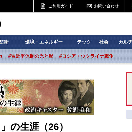
ご利用ガイド
お問い合わせ
ht フォーサイト
防衛
環境・エネルギー
テック
社会
カル
カ
#習近平体制の光と影
#ロシア・ウクライナ戦争
」の生涯（26）