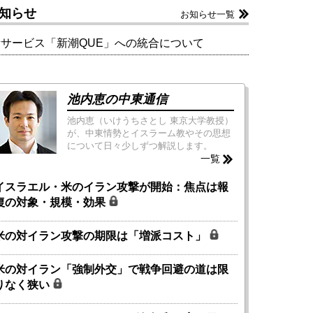
知らせ
お知らせ一覧
新サービス「新潮QUE」への統合について
池内恵の中東通信
池内恵（いけうちさとし 東京大学教授）
が、中東情勢とイスラーム教やその思想
について日々少しずつ解説します。
一覧
イスラエル・米のイラン攻撃が開始：焦点は報
復の対象・規模・効果
米の対イラン攻撃の期限は「増派コスト」
米の対イラン「強制外交」で戦争回避の道は限
りなく狭い