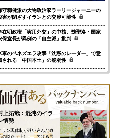
保守穏健派の大物政治家ラーリージャーニーの
殺害が閉ざすイランとの交渉可能性
李在明政権「実用外交」の中核、魏聖洛・国家
安保室長が異例の「自主派」批判
米軍のベネズエラ攻撃「沈黙のレーダー」で意
識される「中国本土」の脆弱性
村上拓哉：混沌のイラ
ン情勢
イラン現体制が迷い込んだ政
治の隘路（上）――欠ける展