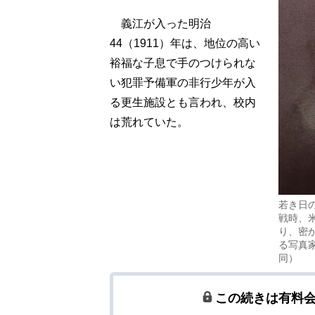
義江が入った明治
44（1911）年は、地位の高い
裕福な子息で手のつけられな
い犯罪予備軍の非行少年が入
る更生施設とも言われ、校内
は荒れていた。
若き日
戦時、
り、密
る写真
同）
この続きは有料