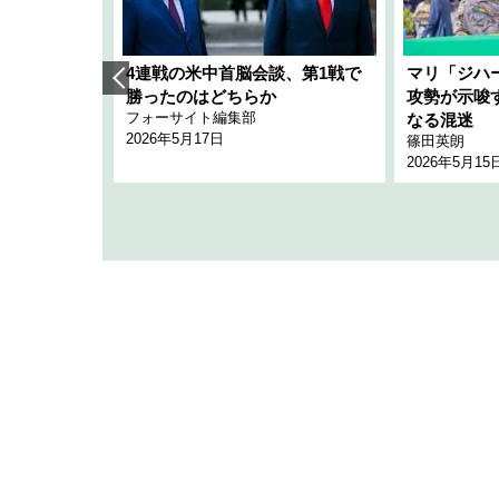
艦隊」構想
4連戦の米中首脳会談、第1戦で
マリ「ジハ
「空白」
勝ったのはどちらか
攻勢が示唆
フォーサイト編集部
のか
なる混迷
2026年5月17日
篠田英朗
2026年5月15