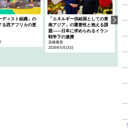
ーディスト組織」の
「エネルギー供給国としての東
韓
する西アフリカの更
南アジア」の重要性と抱える課
1
題――日本に求められるイラン
全
千々
戦争下の連携
日
202
高橋雅英
2026年5月15日