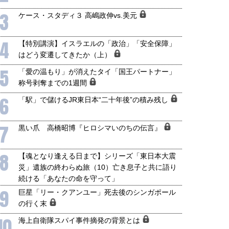
3
ケース・スタディ３ 高嶋政伸vs.美元
国にも理解してほしい「極東
ホルムズ海峡危機で加速したエ
4
【特別講演】イスラエルの「政治」「安全保障」
905年体制」における日米韓安
ネルギー転換が「中国依存」に
保障協力の意味
行き着くリスク
はどう変遷してきたか（上）
和泰明
小山堅
5
「愛の温もり」が消えたタイ「国王パートナー」
6年5月15日
2026年5月14日
称号剥奪までの1週間
6
「駅」で儲けるJR東日本“二十年後”の積み残し
7
黒い爪 高橋昭博『ヒロシマいのちの伝言』
8
【魂となり逢える日まで】シリーズ「東日本大震
災」遺族の終わらぬ旅（10）亡き息子と共に語り
続ける「あなたの命を守って」
9
巨星「リー・クアンユー」死去後のシンガポール
の行く末
10
海上自衛隊スパイ事件摘発の背景とは