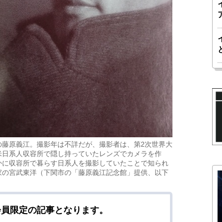
の藤原義江。撮影年は不詳だが、撮影者は、第2次世界大
米日系人収容所で隠し持っていたレンズでカメラを作
かに収容所で暮らす日系人を撮影していたことで知られ
家の宮武東洋（下関市の「藤原義江記念館」提供、以下
会員限定の記事となります。