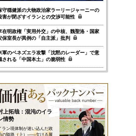
保守穏健派の大物政治家ラーリージャーニーの
殺害が閉ざすイランとの交渉可能性
李在明政権「実用外交」の中核、魏聖洛・国家
安保室長が異例の「自主派」批判
米軍のベネズエラ攻撃「沈黙のレーダー」で意
識される「中国本土」の脆弱性
村上拓哉：混沌のイラ
ン情勢
イラン現体制が迷い込んだ政
治の隘路（上）――欠ける展