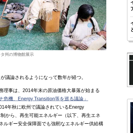
ータ州の博物館展示
ion）」が議論されるようになって数年が経つ。
理事は、2014年末の原油価格大暴落が始まる
、Energy Transition等を巡る議論」
014年秋に欧州で議論されているEnergy
ー供給体制から、再生可能エネルギー（以下、再生エネ
ネルギー安全保障面でも強靭なエネルギー供給構