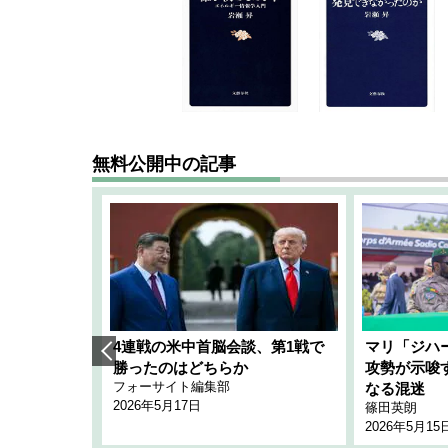
無料公開中の記事
艦隊」構想
4連戦の米中首脳会談、第1戦で
マリ「ジハ
「空白」
勝ったのはどちらか
攻勢が示唆
フォーサイト編集部
のか
なる混迷
2026年5月17日
篠田英朗
2026年5月15