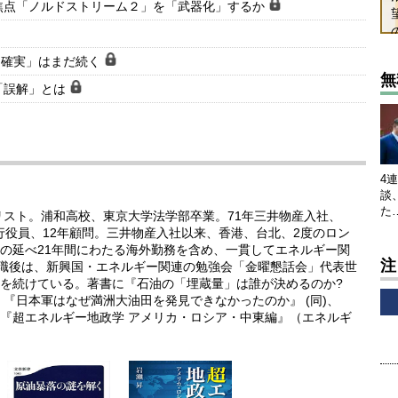
焦点「ノルドストリーム２」を「武器化」するか
不確実」はまだ続く
無
「誤解」とは
4
談
た
リスト。浦和高校、東京大学法学部卒業。71年三井物産入社、
執行役員、12年顧問。三井物産入社以来、香港、台北、2度のロン
の延べ21年間にわたる海外勤務を含め、一貫してエネルギー関
注
退職後は、新興国・エネルギー関連の勉強会「金曜懇話会」代表世
を続けている。著書に『石油の「埋蔵量」は誰が決めるのか?
『日本軍はなぜ満洲大油田を発見できなかったのか』 (同)、
『超エネルギー地政学 アメリカ・ロシア・中東編』（エネルギ