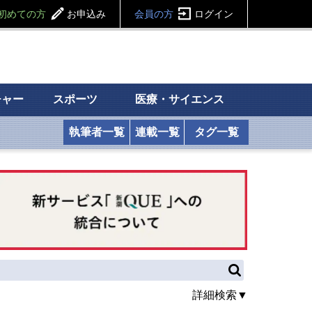
初めての方
お申込み
会員の方
ログイン
チャー
スポーツ
医療・サイエンス
執筆者一覧
連載一覧
タグ一覧
詳細検索▼