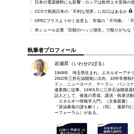
日本の電源燃料にも影響：ロシアは欧州エネ安保の
CCSで島国日本の「不利な現実」に出口はあるか
OPECプラスようやく合意も、市場の「不均衡」「
米シェール企業「巨額のヘッジ損失」で陥りがちな
執筆者プロフィール
岩瀬昇（いわせのぼる）
1948年、埼玉県生まれ。エネルギーアナ
2002年三井石油開発に出向、10年常務
ドン、ニューヨーク、テヘラン、バンコク
連業務に従事。14年6月に三井石油開発
話人として、後進の育成、講演・執筆活動
エネルギー情報学入門』（文春新書） 、
『原油暴落の謎を解く』（同）、最新刊に
ーフォーラム）がある。