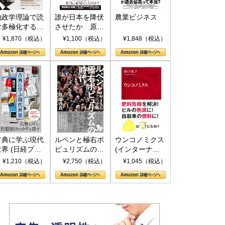
地政学理論で読
誰が日本を降伏
農業ビジネス
む多極化する世
させたか 原爆
界：トランプと
投下、ソ連参
¥1,870（税込）
¥1,100（税込）
¥1,848（税込）
RICSの挑戦
戦、そして聖断
(PHP新書)
古典に学ぶ現代
ルペンと極右ポ
ウンコノミクス
世界 (日経プレ
ピュリズムの時
(インターナシ
ミアシリーズ)
代：〈ヤヌス〉
ョナル新書)
¥1,210（税込）
¥2,750（税込）
¥1,045（税込）
の二つの顔