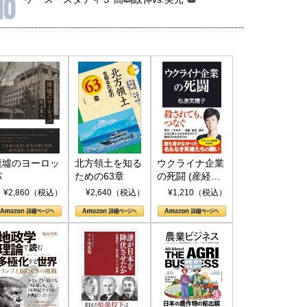
10
廃墟のヨーロッ
北方領土を知る
ウクライナ企業
パ
ための63章
の死闘 (産経セ
レクト S 039)
¥2,860（税込）
¥2,640（税込）
¥1,210（税込）