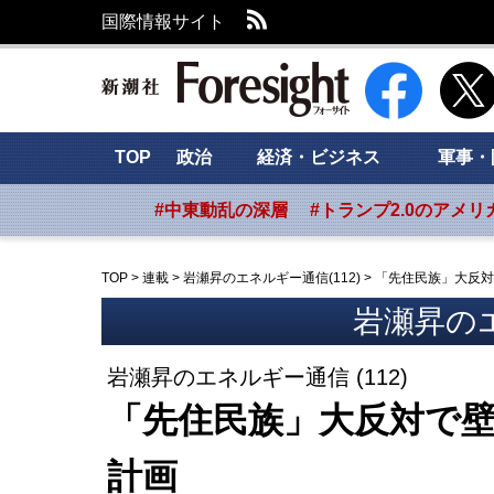
RSS
国際情報サイト
新潮社 Foresig
TOP
政治
経済・ビジネス
軍事・
#中東動乱の深層
#トランプ2.0のアメリ
TOP
>
連載
>
岩瀬昇のエネルギー通信(112)
>
「先住民族」大反対
岩瀬昇の
岩瀬昇のエネルギー通信 (112)
「先住民族」大反対で壁
計画