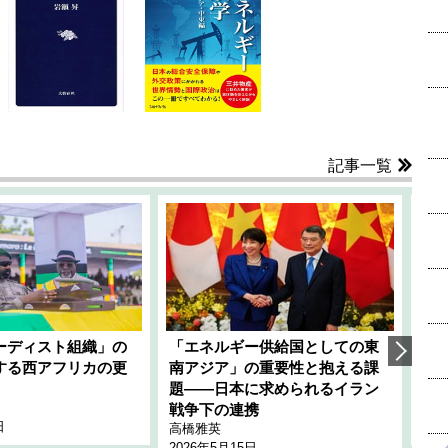
記事一覧
ーディスト組織」の
「エネルギー供給国としての東
韓
する西アフリカの更
南アジア」の重要性と抱える課
1
題――日本に求められるイラン
全
千々
戦争下の連携
日
202
高橋雅英
2026年5月15日