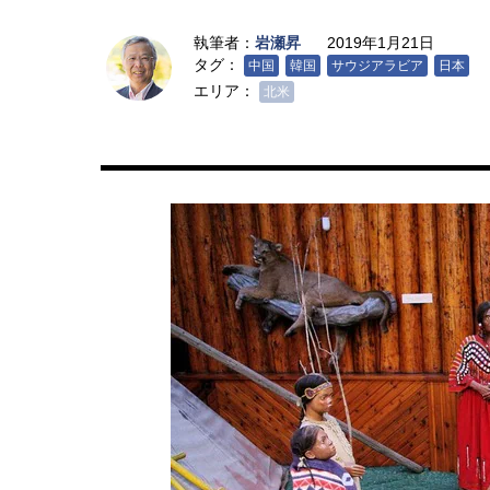
執筆者：
岩瀬昇
2019年1月21日
タグ：
中国
韓国
サウジアラビア
日本
エリア：
北米