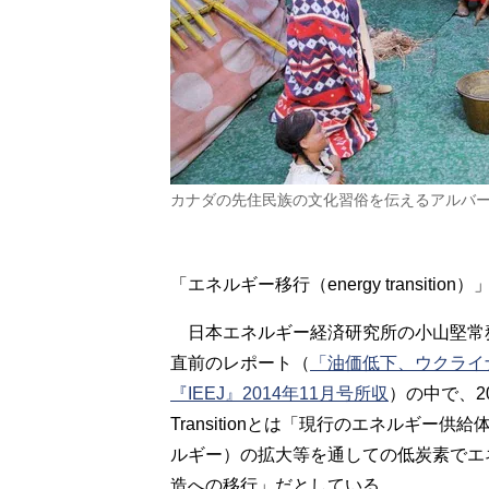
カナダの先住民族の文化習俗を伝えるアルバ
「エネルギー移行（energy transit
日本エネルギー経済研究所の小山堅常務
直前のレポート（
「油価低下、ウクライナ危機
『IEEJ』2014年11月号所収
）の中で、2
Transitionとは「現行のエネルギ
ルギー）の拡大等を通しての低炭素でエ
造への移行」だとしている。