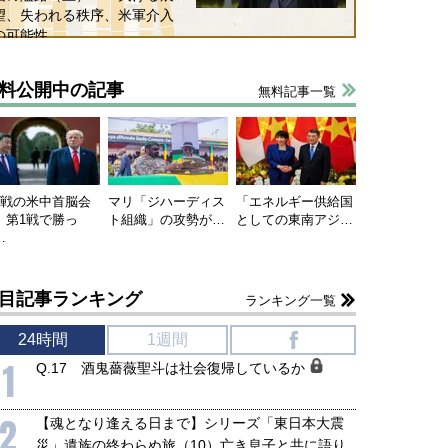
望、失われる秩序、米軍介入
の可能性
料公開中の記事
無料記事一覧
連戦の米中首脳会
マリ「ジハーディス
「エネルギー供給国
、第1戦で勝っ
ト組織」の攻勢が…
としての東南アジ…
…
目記事ランキング
ランキング一覧
24時間
1週間
f
1
Q.17 酒鬼薔薇聖斗は社会復帰しているか
2
【魂となり逢える日まで】シリーズ「東日本大震
災」遺族の終わらぬ旅（10）亡き息子と共に語り