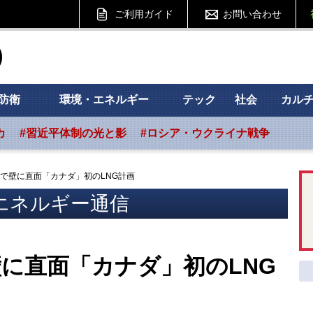
ご利用ガイド
お問い合わせ
ht フォーサイト
防衛
環境・エネルギー
テック
社会
カル
カ
#習近平体制の光と影
#ロシア・ウクライナ戦争
で壁に直面「カナダ」初のLNG計画
エネルギー通信
に直面「カナダ」初のLNG