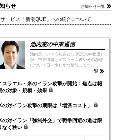
知らせ
お知らせ一覧
新サービス「新潮QUE」への統合について
池内恵の中東通信
池内恵（いけうちさとし 東京大学教授）
が、中東情勢とイスラーム教やその思想
について日々少しずつ解説します。
一覧
イスラエル・米のイラン攻撃が開始：焦点は報
復の対象・規模・効果
米の対イラン攻撃の期限は「増派コスト」
米の対イラン「強制外交」で戦争回避の道は限
りなく狭い