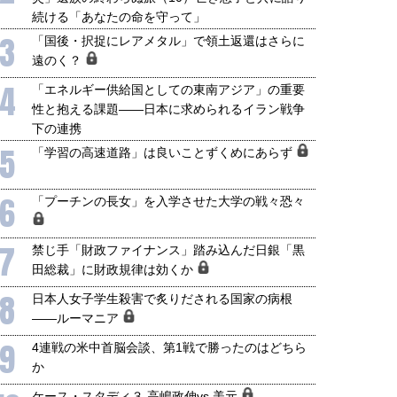
続ける「あなたの命を守って」
3
「国後・択捉にレアメタル」で領土返還はさらに
遠のく？
4
「エネルギー供給国としての東南アジア」の重要
性と抱える課題――日本に求められるイラン戦争
下の連携
5
「学習の高速道路」は良いことずくめにあらず
6
「プーチンの長女」を入学させた大学の戦々恐々
7
禁じ手「財政ファイナンス」踏み込んだ日銀「黒
田総裁」に財政規律は効くか
8
日本人女子学生殺害で炙りだされる国家の病根
国にも理解してほしい「極東
ホルムズ海峡危機で加速したエ
――ルーマニア
905年体制」における日米韓安
ネルギー転換が「中国依存」に
9
保障協力の意味
行き着くリスク
4連戦の米中首脳会談、第1戦で勝ったのはどちら
和泰明
小山堅
か
6年5月15日
2026年5月14日
ケース・スタディ３ 高嶋政伸vs.美元