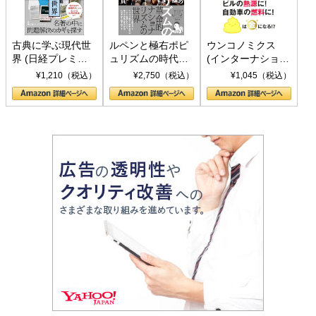
古典に学ぶ現代世
ルペンと極右ポピ
ウンコノミクス
界 (日経プレミア
ュリズムの時代：
(インターナショナ
シリーズ)
〈ヤヌス〉の二つ
ル新書)
¥1,210（税込）
¥2,750（税込）
¥1,045（税込）
の顔