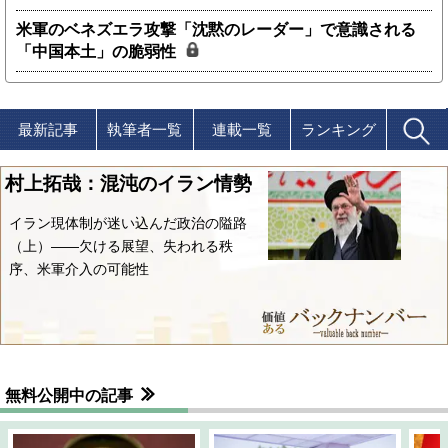
米軍のベネズエラ攻撃「沈黙のレーダー」で意識される
「中国本土」の脆弱性
最新記事
執筆者一覧
連載一覧
ランキング
村上拓哉：混沌のイラン情勢
イラン現体制が迷い込んだ政治の隘路
（上）――欠ける展望、失われる秩
序、米軍介入の可能性
無料公開中の記事