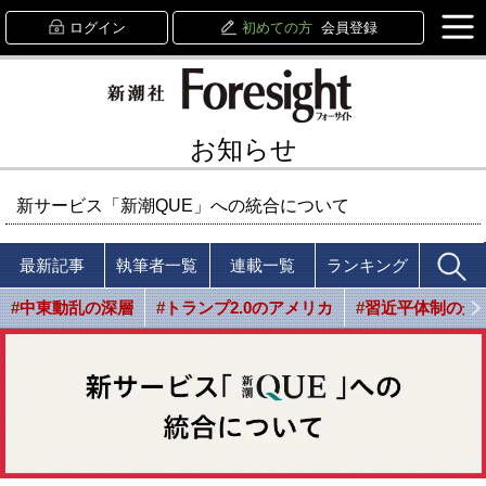
ログイン
初めての方
会員登録
お知らせ
新サービス「新潮QUE」への統合について
最新記事
執筆者一覧
連載一覧
ランキング
#中東動乱の深層
#トランプ2.0のアメリカ
#習近平体制の光