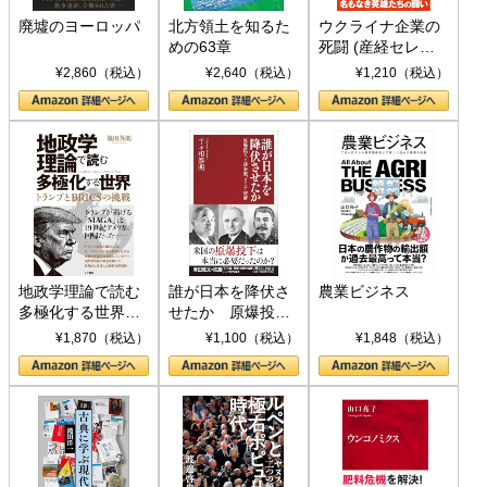
廃墟のヨーロッパ
北方領土を知るた
ウクライナ企業の
めの63章
死闘 (産経セレク
ト S 039)
¥2,860（税込）
¥2,640（税込）
¥1,210（税込）
地政学理論で読む
誰が日本を降伏さ
農業ビジネス
多極化する世界：
せたか 原爆投
トランプとBRICS
下、ソ連参戦、そ
¥1,870（税込）
¥1,100（税込）
¥1,848（税込）
の挑戦
して聖断 (PHP新
書)