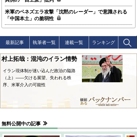
米軍のベネズエラ攻撃「沈黙のレーダー」で意識される
「中国本土」の脆弱性
最新記事
執筆者一覧
連載一覧
ランキング
村上拓哉：混沌のイラン情勢
イラン現体制が迷い込んだ政治の隘路
（上）――欠ける展望、失われる秩
序、米軍介入の可能性
無料公開中の記事