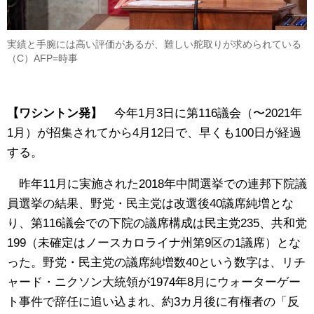
実績と手腕には高い評価があるが、難しい舵取りが求められている
（C）AFP=時事
【ワシントン発】
今年1月3日に第116議会（〜2021年
1月）が招集されてから4月12日で、早くも100日が経過
する。
昨年11月に実施された2018年中間選挙での連邦下院議
員選挙の結果、野党・民主党は改選後40議席純増とな
り、第116議会での下院の議席構成は民主党235、共和党
199（未確定はノースカロライナ州第9区の1議席）とな
った。野党・民主党の議席純増数40という数字は、リチ
ャード・ニクソン大統領が1974年8月にウォーターゲー
ト事件で辞任に追い込まれ、約3カ月後に有権者の「反