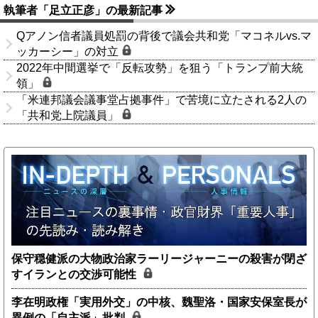
執筆者「足立正彦」の最新記事
Qアノン信者議員処罰の背後で議会共和党「マコネルvs.マ
ッカーシー」の対立
2022年中間選挙で「反転攻勢」を狙う「トランプ前大統
領」
「米連邦議会議事堂占拠事件」で苦境に立たされる2人の
「共和党上院議員」
保守穏健派の大物政治家ラーリージャーニーの殺害が閉ざ
すイランとの交渉可能性
李在明政権「実用外交」の中核、魏聖洛・国家安保室長が
異例の「自主派」批判