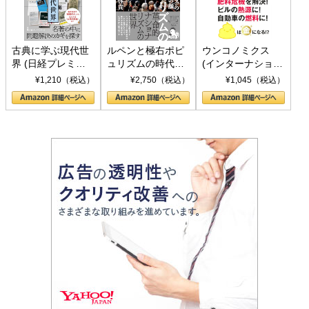
古典に学ぶ現代世
ルペンと極右ポピ
ウンコノミクス
界 (日経プレミア
ュリズムの時代：
(インターナショナ
シリーズ)
〈ヤヌス〉の二つ
ル新書)
¥1,210（税込）
¥2,750（税込）
¥1,045（税込）
の顔