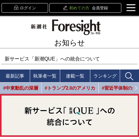
ログイン
初めての方
会員登録
お知らせ
新サービス「新潮QUE」への統合について
最新記事
執筆者一覧
連載一覧
ランキング
#中東動乱の深層
#トランプ2.0のアメリカ
#習近平体制の光