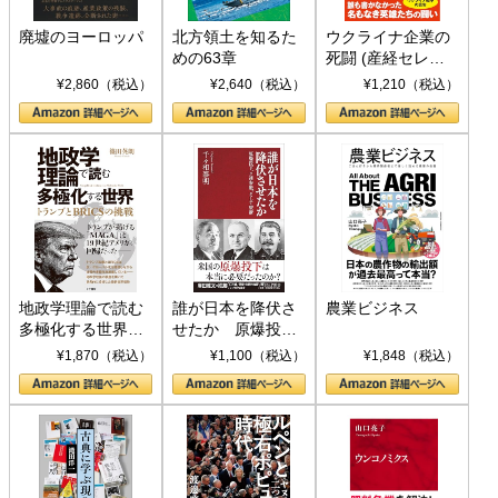
廃墟のヨーロッパ
北方領土を知るた
ウクライナ企業の
めの63章
死闘 (産経セレク
ト S 039)
¥2,860（税込）
¥2,640（税込）
¥1,210（税込）
地政学理論で読む
誰が日本を降伏さ
農業ビジネス
多極化する世界：
せたか 原爆投
トランプとBRICS
下、ソ連参戦、そ
¥1,870（税込）
¥1,100（税込）
¥1,848（税込）
の挑戦
して聖断 (PHP新
書)