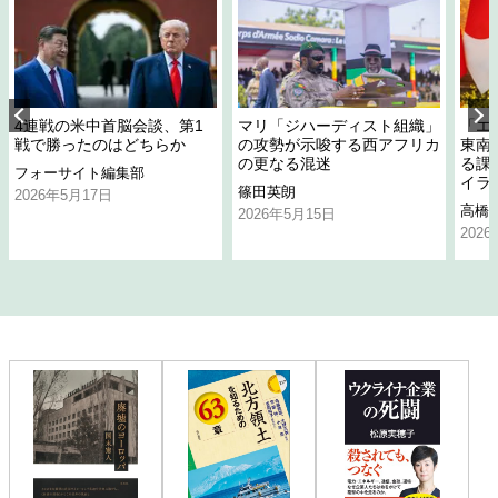
4連戦の米中首脳会談、第1
マリ「ジハーディスト組織」
「エ
戦で勝ったのはどちらか
の攻勢が示唆する西アフリカ
東南
の更なる混迷
る課
フォーサイト編集部
イラ
篠田英朗
2026年5月17日
高橋
2026年5月15日
202