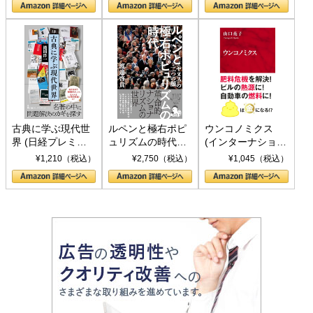
書)
古典に学ぶ現代世
ルペンと極右ポピ
ウンコノミクス
界 (日経プレミア
ュリズムの時代：
(インターナショナ
シリーズ)
〈ヤヌス〉の二つ
ル新書)
¥1,210（税込）
¥2,750（税込）
¥1,045（税込）
の顔