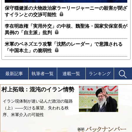
保守穏健派の大物政治家ラーリージャーニーの殺害が閉ざ
すイランとの交渉可能性
李在明政権「実用外交」の中核、魏聖洛・国家安保室長が
異例の「自主派」批判
米軍のベネズエラ攻撃「沈黙のレーダー」で意識される
「中国本土」の脆弱性
最新記事
執筆者一覧
連載一覧
ランキング
村上拓哉：混沌のイラン情勢
イラン現体制が迷い込んだ政治の隘路
（上）――欠ける展望、失われる秩
序、米軍介入の可能性