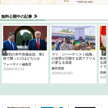
無料公開中の記事
4連戦の米中首脳会談、第1
マリ「ジハーディスト組織」
「エ
戦で勝ったのはどちらか
の攻勢が示唆する西アフリカ
東南
の更なる混迷
る課
フォーサイト編集部
イラ
篠田英朗
2026年5月17日
高橋
2026年5月15日
202