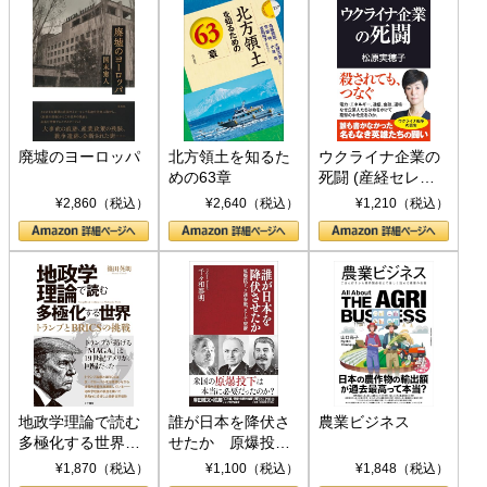
廃墟のヨーロッパ
北方領土を知るた
ウクライナ企業の
めの63章
死闘 (産経セレク
ト S 039)
¥2,860（税込）
¥2,640（税込）
¥1,210（税込）
地政学理論で読む
誰が日本を降伏さ
農業ビジネス
多極化する世界：
せたか 原爆投
トランプとBRICS
下、ソ連参戦、そ
¥1,870（税込）
¥1,100（税込）
¥1,848（税込）
の挑戦
して聖断 (PHP新