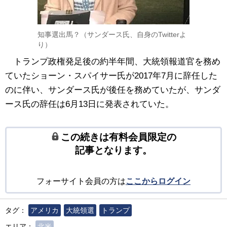
知事選出馬？（サンダース氏、自身のTwitterよ
り）
トランプ政権発足後の約半年間、大統領報道官を務め
ていたショーン・スパイサー氏が2017年7月に辞任した
のに伴い、サンダース氏が後任を務めていたが、サンダ
ース氏の辞任は6月13日に発表されていた。
この続きは有料会員限定の
記事となります。
フォーサイト会員の方は
ここからログイン
タグ：
アメリカ
大統領選
トランプ
エリア：
北米