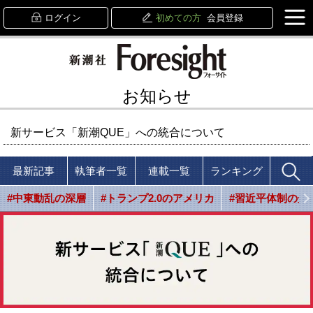
ログイン
初めての方
会員登録
お知らせ
新サービス「新潮QUE」への統合について
最新記事
執筆者一覧
連載一覧
ランキング
#中東動乱の深層
#トランプ2.0のアメリカ
#習近平体制の光