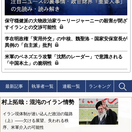
保守穏健派の大物政治家ラーリージャーニーの殺害が閉ざ
すイランとの交渉可能性
李在明政権「実用外交」の中核、魏聖洛・国家安保室長が
異例の「自主派」批判
米軍のベネズエラ攻撃「沈黙のレーダー」で意識される
「中国本土」の脆弱性
最新記事
執筆者一覧
連載一覧
ランキング
村上拓哉：混沌のイラン情勢
イラン現体制が迷い込んだ政治の隘路
（上）――欠ける展望、失われる秩
序、米軍介入の可能性