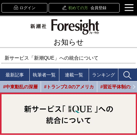
ログイン
初めての方
会員登録
お知らせ
新サービス「新潮QUE」への統合について
最新記事
執筆者一覧
連載一覧
ランキング
#中東動乱の深層
#トランプ2.0のアメリカ
#習近平体制の光