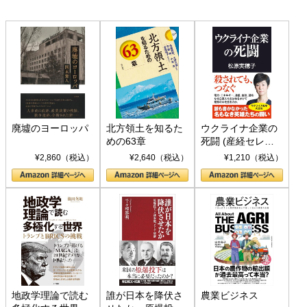
廃墟のヨーロッパ
北方領土を知るた
ウクライナ企業の
めの63章
死闘 (産経セレク
ト S 039)
¥2,860（税込）
¥2,640（税込）
¥1,210（税込）
地政学理論で読む
誰が日本を降伏さ
農業ビジネス