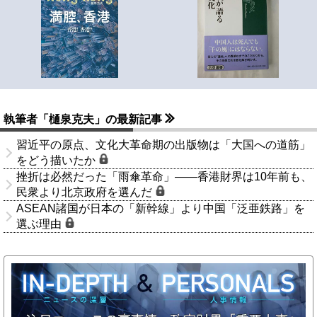
執筆者「樋泉克夫」の最新記事
習近平の原点、文化大革命期の出版物は「大国への道筋」
をどう描いたか
挫折は必然だった「雨傘革命」――香港財界は10年前も、
民衆より北京政府を選んだ
ASEAN諸国が日本の「新幹線」より中国「泛亜鉄路」を
選ぶ理由