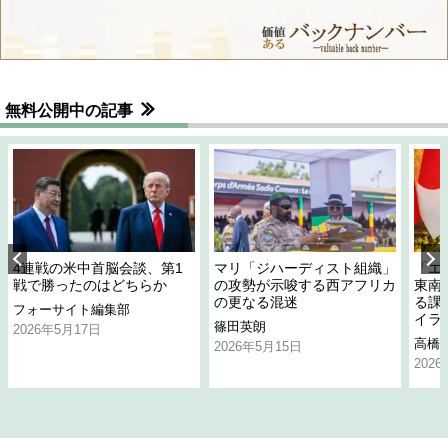
無料公開中の記事
4連戦の米中首脳会談、第1
マリ「ジハーディスト組織」
「エ
戦で勝ったのはどちらか
の攻勢が示唆する西アフリカ
東南
の更なる混迷
る課
フォーサイト編集部
イラ
篠田英朗
2026年5月17日
高橋
2026年5月15日
202