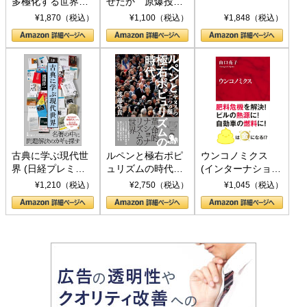
多極化する世界：
せたか 原爆投
トランプとBRICS
下、ソ連参戦、そ
¥1,870（税込）
¥1,100（税込）
¥1,848（税込）
の挑戦
して聖断 (PHP新
書)
古典に学ぶ現代世
ルペンと極右ポピ
ウンコノミクス
界 (日経プレミア
ュリズムの時代：
(インターナショナ
シリーズ)
〈ヤヌス〉の二つ
ル新書)
¥1,210（税込）
¥2,750（税込）
¥1,045（税込）
の顔