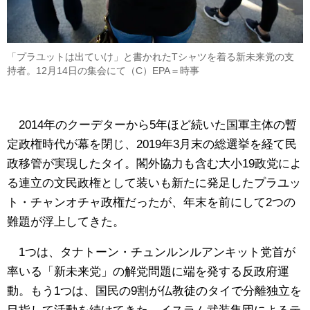
「プラユットは出ていけ」と書かれたTシャツを着る新未来党の支
持者。12月14日の集会にて（C）EPA＝時事
2014年のクーデターから5年ほど続いた国軍主体の暫
定政権時代が幕を閉じ、2019年3月末の総選挙を経て民
政移管が実現したタイ。閣外協力も含む大小19政党によ
る連立の文民政権として装いも新たに発足したプラユッ
ト・チャンオチャ政権だったが、年末を前にして2つの
難題が浮上してきた。
1つは、タナトーン・チュンルンルアンキット党首が
率いる「新未来党」の解党問題に端を発する反政府運
動。もう1つは、国民の9割が仏教徒のタイで分離独立を