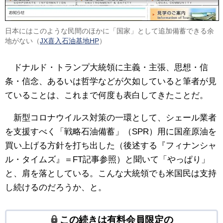
日本にはこのような民間のほかに「国家」として追加備蓄できる余
地がない（
JX喜入石油基地HP
）
ドナルド・トランプ大統領に主義・主張、思想・信
条・信念、あるいは哲学などが欠如していると筆者が見
ていることは、これまで何度も表白してきたことだ。
新型コロナウイルス対策の一環として、シェール業者
を支援すべく「戦略石油備蓄」（SPR）用に国産原油を
買い上げる方針を打ち出した（後述する『フィナンシャ
ル・タイムズ』＝FT記事参照）と聞いて「やっぱり」
と、肩を落としている。こんな大統領でも米国民は支持
し続けるのだろうか、と。
この続きは有料会員限定の