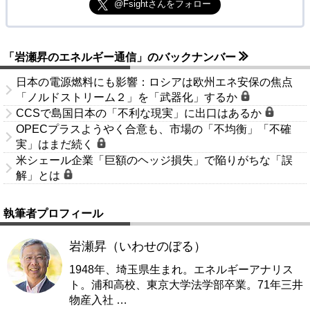
@Fsightさんをフォロー
「岩瀬昇のエネルギー通信」のバックナンバー
日本の電源燃料にも影響：ロシアは欧州エネ安保の焦点
「ノルドストリーム２」を「武器化」するか
CCSで島国日本の「不利な現実」に出口はあるか
OPECプラスようやく合意も、市場の「不均衡」「不確
実」はまだ続く
米シェール企業「巨額のヘッジ損失」で陥りがちな「誤
解」とは
執筆者プロフィール
岩瀬昇（いわせのぼる）
1948年、埼玉県生まれ。エネルギーアナリス
ト。浦和高校、東京大学法学部卒業。71年三井
物産入社
…