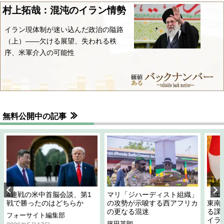
村上拓哉：混沌のイラン情勢
イラン現体制が迷い込んだ政治の隘路
（上）――欠ける展望、失われる秩
序、米軍介入の可能性
無料公開中の記事
4連戦の米中首脳会談、第1
マリ「ジハーディスト組織」
「エ
戦で勝ったのはどちらか
の攻勢が示唆する西アフリカ
東南
の更なる混迷
る課
フォーサイト編集部
イラ
篠田英朗