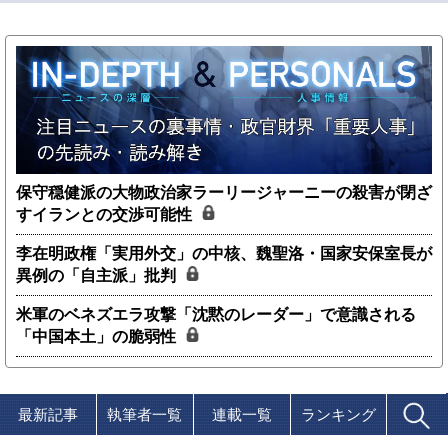
保守穏健派の大物政治家ラーリージャーニーの殺害が閉ざ
すイランとの交渉可能性
李在明政権「実用外交」の中核、魏聖洛・国家安保室長が
異例の「自主派」批判
米軍のベネズエラ攻撃「沈黙のレーダー」で意識される
「中国本土」の脆弱性
最新記事
執筆者一覧
連載一覧
ランキング