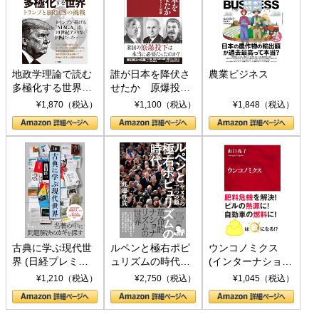
地政学理論で読む
誰が日本を降伏さ
農業ビジネス
多極化する世界：
せたか 原爆投
トランプとBRICS
下、ソ連参戦、そ
¥1,870（税込）
¥1,100（税込）
¥1,848（税込）
の挑戦
して聖断 (PHP新
書)
古典に学ぶ現代世
ルペンと極右ポピ
ウンコノミクス
界 (日経プレミア
ュリズムの時代：
(インターナショナ
シリーズ)
〈ヤヌス〉の二つ
ル新書)
¥1,210（税込）
¥2,750（税込）
¥1,045（税込）
の顔