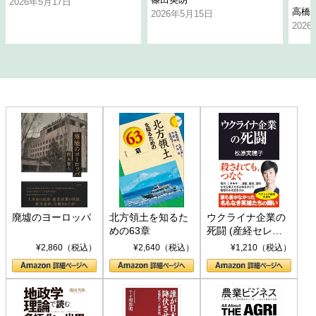
2026年5月17日
高橋
2026年5月15日
202
廃墟のヨーロッパ
北方領土を知るた
ウクライナ企業の
めの63章
死闘 (産経セレク
ト S 039)
¥2,860（税込）
¥2,640（税込）
¥1,210（税込）