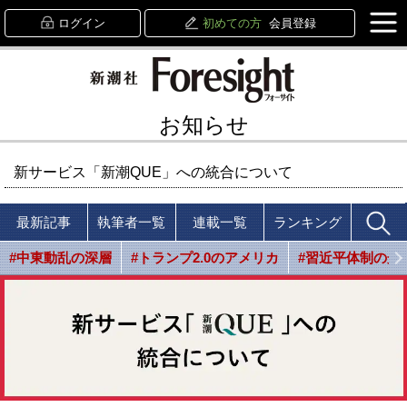
ログイン
初めての方
会員登録
お知らせ
新サービス「新潮QUE」への統合について
最新記事
執筆者一覧
連載一覧
ランキング
#中東動乱の深層
#トランプ2.0のアメリカ
#習近平体制の光