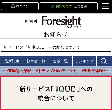
ログイン
初めての方
会員登録
お知らせ
新サービス「新潮QUE」への統合について
最新記事
執筆者一覧
連載一覧
ランキング
#中東動乱の深層
#トランプ2.0のアメリカ
#習近平体制の光