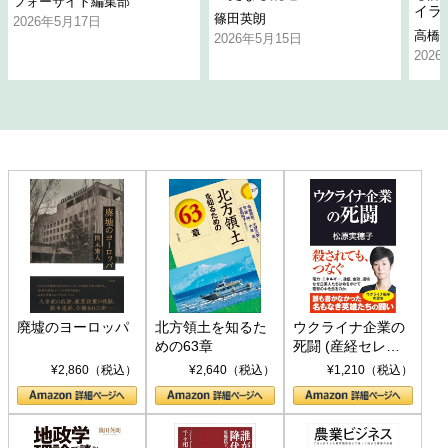
フォーサイト編集部
イラ
篠田英朗
2026年5月17日
高橋
2026年5月15日
202
廃墟のヨーロッパ
北方領土を知るた
ウクライナ企業の
めの63章
死闘 (産経セレク
ト S 039)
¥2,860（税込）
¥2,640（税込）
¥1,210（税込）