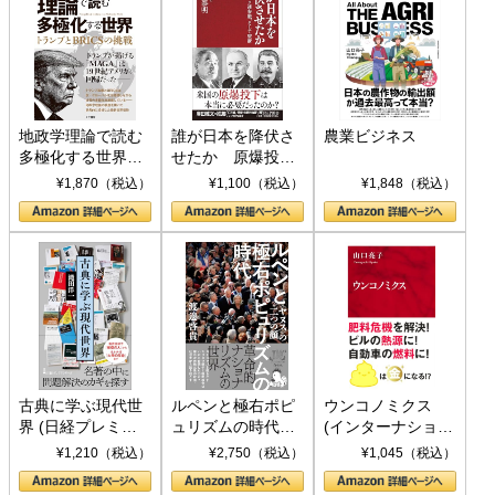
地政学理論で読む
誰が日本を降伏さ
農業ビジネス
多極化する世界：
せたか 原爆投
トランプとBRICS
下、ソ連参戦、そ
¥1,870（税込）
¥1,100（税込）
¥1,848（税込）
の挑戦
して聖断 (PHP新
書)
古典に学ぶ現代世
ルペンと極右ポピ
ウンコノミクス
界 (日経プレミア
ュリズムの時代：
(インターナショナ
シリーズ)
〈ヤヌス〉の二つ
ル新書)
¥1,210（税込）
¥2,750（税込）
¥1,045（税込）
の顔