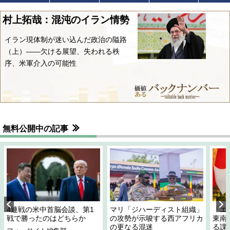
村上拓哉：混沌のイラン情勢
イラン現体制が迷い込んだ政治の隘路
（上）――欠ける展望、失われる秩
序、米軍介入の可能性
無料公開中の記事
4連戦の米中首脳会談、第1
マリ「ジハーディスト組織」
「エ
戦で勝ったのはどちらか
の攻勢が示唆する西アフリカ
東南
の更なる混迷
る課