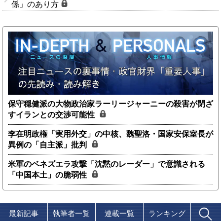
係」のあり方
保守穏健派の大物政治家ラーリージャーニーの殺害が閉ざ
すイランとの交渉可能性
李在明政権「実用外交」の中核、魏聖洛・国家安保室長が
異例の「自主派」批判
米軍のベネズエラ攻撃「沈黙のレーダー」で意識される
「中国本土」の脆弱性
最新記事
執筆者一覧
連載一覧
ランキング