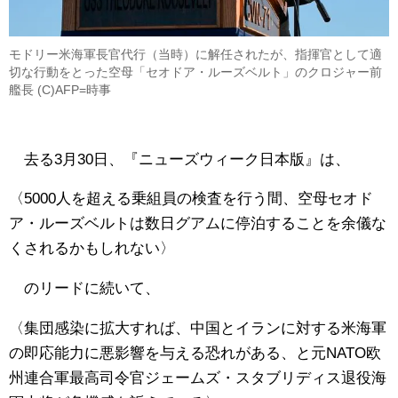
モドリー米海軍長官代行（当時）に解任されたが、指揮官として適
切な行動をとった空母「セオドア・ルーズベルト」のクロジャー前
艦長 (C)AFP=時事
去る3月30日、『ニューズウィーク日本版』は、
〈5000人を超える乗組員の検査を行う間、空母セオド
ア・ルーズベルトは数日グアムに停泊することを余儀な
くされるかもしれない〉
のリードに続いて、
〈集団感染に拡大すれば、中国とイランに対する米海軍
の即応能力に悪影響を与える恐れがある、と元NATO欧
州連合軍最高司令官ジェームズ・スタブリディス退役海