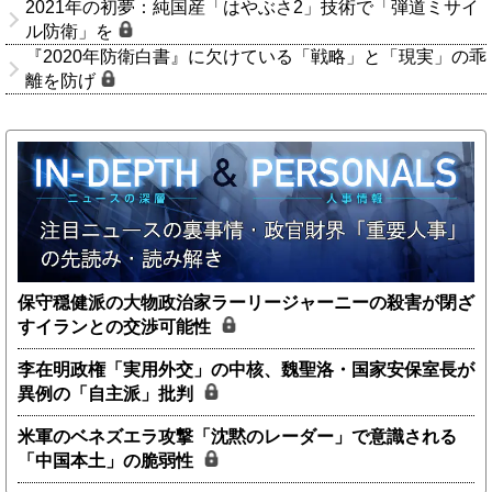
2021年の初夢：純国産「はやぶさ2」技術で「弾道ミサイ
ル防衛」を
『2020年防衛白書』に欠けている「戦略」と「現実」の乖
離を防げ
保守穏健派の大物政治家ラーリージャーニーの殺害が閉ざ
すイランとの交渉可能性
李在明政権「実用外交」の中核、魏聖洛・国家安保室長が
異例の「自主派」批判
米軍のベネズエラ攻撃「沈黙のレーダー」で意識される
「中国本土」の脆弱性