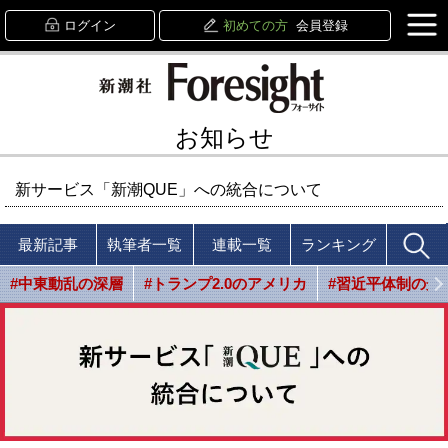
ログイン
初めての方
会員登録
お知らせ
新サービス「新潮QUE」への統合について
最新記事
執筆者一覧
連載一覧
ランキング
#中東動乱の深層
#トランプ2.0のアメリカ
#習近平体制の光