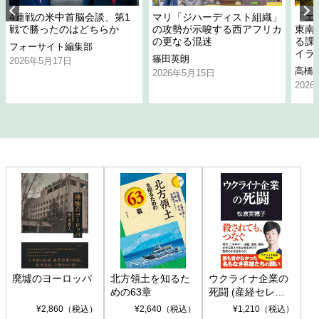
4連戦の米中首脳会談、第1
マリ「ジハーディスト組織」
「エ
戦で勝ったのはどちらか
の攻勢が示唆する西アフリカ
東南
の更なる混迷
る課
フォーサイト編集部
イラ
篠田英朗
2026年5月17日
高橋
2026年5月15日
202
廃墟のヨーロッパ
北方領土を知るた
ウクライナ企業の
めの63章
死闘 (産経セレク
ト S 039)
¥2,860（税込）
¥2,640（税込）
¥1,210（税込）