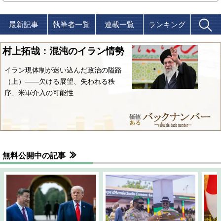
最新記事
執筆者一覧
連載一覧
ランキング
村上拓哉：混沌のイラン情勢
イラン現体制が迷い込んだ政治の隘路
（上）――欠ける展望、失われる秩
序、米軍介入の可能性
無料公開中の記事