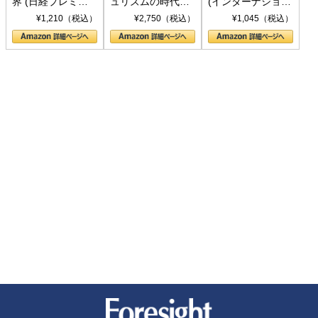
界 (日経プレミア
ュリズムの時代：
(インターナショナ
シリーズ)
〈ヤヌス〉の二つ
ル新書)
¥1,210（税込）
¥2,750（税込）
¥1,045（税込）
の顔
新潮社 Foresight