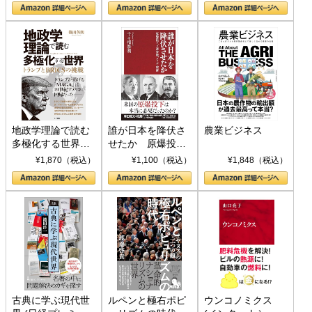
地政学理論で読む
誰が日本を降伏さ
農業ビジネス
多極化する世界：
せたか 原爆投
トランプとBRICS
下、ソ連参戦、そ
¥1,870（税込）
¥1,100（税込）
¥1,848（税込）
の挑戦
して聖断 (PHP新
書)
古典に学ぶ現代世
ルペンと極右ポピ
ウンコノミクス