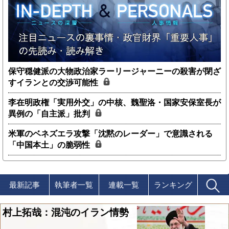
保守穏健派の大物政治家ラーリージャーニーの殺害が閉ざ
すイランとの交渉可能性
李在明政権「実用外交」の中核、魏聖洛・国家安保室長が
異例の「自主派」批判
米軍のベネズエラ攻撃「沈黙のレーダー」で意識される
「中国本土」の脆弱性
最新記事
執筆者一覧
連載一覧
ランキング
村上拓哉：混沌のイラン情勢