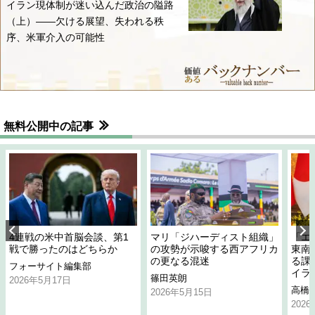
イラン現体制が迷い込んだ政治の隘路
（上）――欠ける展望、失われる秩
序、米軍介入の可能性
無料公開中の記事
4連戦の米中首脳会談、第1
マリ「ジハーディスト組織」
「エ
戦で勝ったのはどちらか
の攻勢が示唆する西アフリカ
東南
の更なる混迷
る課
フォーサイト編集部
イラ
篠田英朗
2026年5月17日
高橋
2026年5月15日
202