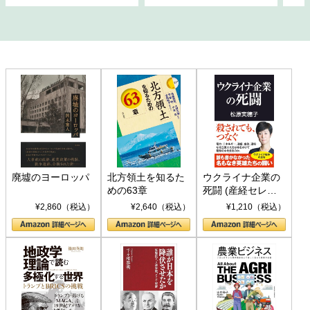
廃墟のヨーロッパ
北方領土を知るた
ウクライナ企業の
めの63章
死闘 (産経セレク
ト S 039)
¥2,860（税込）
¥2,640（税込）
¥1,210（税込）