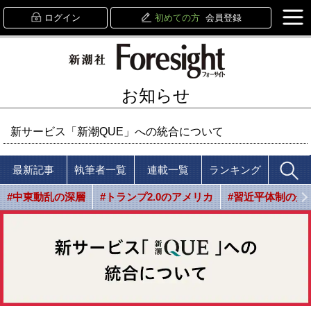
ログイン
初めての方
会員登録
お知らせ
新サービス「新潮QUE」への統合について
最新記事
執筆者一覧
連載一覧
ランキング
#中東動乱の深層
#トランプ2.0のアメリカ
#習近平体制の光