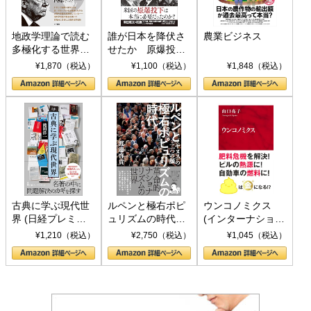
地政学理論で読む
誰が日本を降伏さ
農業ビジネス
多極化する世界：
せたか 原爆投
トランプとBRICS
下、ソ連参戦、そ
¥1,870（税込）
¥1,100（税込）
¥1,848（税込）
の挑戦
して聖断 (PHP新
書)
古典に学ぶ現代世
ルペンと極右ポピ
ウンコノミクス
界 (日経プレミア
ュリズムの時代：
(インターナショナ
シリーズ)
〈ヤヌス〉の二つ
ル新書)
¥1,210（税込）
¥2,750（税込）
¥1,045（税込）
の顔