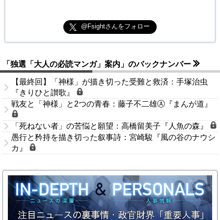
@Fsightさんをフォロー
「独選「大人の必読マンガ」案内」のバックナンバー
【最終回】「神様」が描き切った受難と救済：手塚治虫
『きりひと讃歌』
戦友と「神様」と2つの青春：藤子不二雄Ⓐ『まんが道』
「死ねない者」の苦悩と願望：高橋留美子『人魚の森』
愚行と矜持を描き切った叙事詩：宮崎駿『風の谷のナウシ
カ』