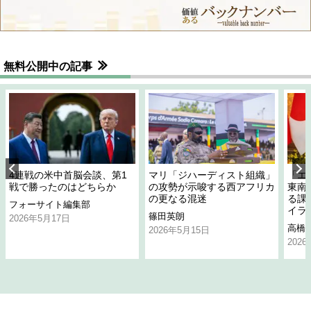
無料公開中の記事
4連戦の米中首脳会談、第1
マリ「ジハーディスト組織」
「エ
戦で勝ったのはどちらか
の攻勢が示唆する西アフリカ
東南
の更なる混迷
る課
フォーサイト編集部
イラ
篠田英朗
2026年5月17日
高橋
2026年5月15日
202