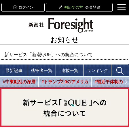
ログイン
初めての方
会員登録
お知らせ
新サービス「新潮QUE」への統合について
最新記事
執筆者一覧
連載一覧
ランキング
#中東動乱の深層
#トランプ2.0のアメリカ
#習近平体制の光