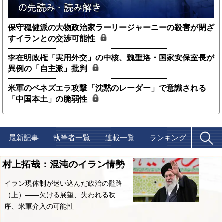
保守穏健派の大物政治家ラーリージャーニーの殺害が閉ざ
すイランとの交渉可能性
李在明政権「実用外交」の中核、魏聖洛・国家安保室長が
異例の「自主派」批判
米軍のベネズエラ攻撃「沈黙のレーダー」で意識される
「中国本土」の脆弱性
最新記事
執筆者一覧
連載一覧
ランキング
村上拓哉：混沌のイラン情勢
イラン現体制が迷い込んだ政治の隘路
（上）――欠ける展望、失われる秩
序、米軍介入の可能性