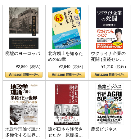
廃墟のヨーロッパ
北方領土を知るた
ウクライナ企業の
めの63章
死闘 (産経セレク
ト S 039)
¥2,860（税込）
¥2,640（税込）
¥1,210（税込）
地政学理論で読む
誰が日本を降伏さ
農業ビジネス
多極化する世界：
せたか 原爆投