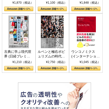
トランプとBRICS
下、ソ連参戦、そ
¥1,870（税込）
¥1,100（税込）
¥1,848（税込）
の挑戦
して聖断 (PHP新
書)
古典に学ぶ現代世
ルペンと極右ポピ
ウンコノミクス
界 (日経プレミア
ュリズムの時代：
(インターナショナ
シリーズ)
〈ヤヌス〉の二つ
ル新書)
¥1,210（税込）
¥2,750（税込）
¥1,045（税込）
の顔