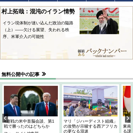
村上拓哉：混沌のイラン情勢
イラン現体制が迷い込んだ政治の隘路
（上）――欠ける展望、失われる秩
序、米軍介入の可能性
無料公開中の記事
4連戦の米中首脳会談、第1
マリ「ジハーディスト組織」
「エ
戦で勝ったのはどちらか
の攻勢が示唆する西アフリカ
東南
の更なる混迷
る課