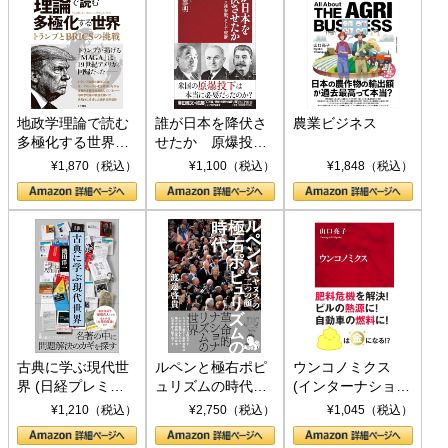
地政学理論で読む
誰が日本を降伏さ
農業ビジネス
多極化する世界：
せたか 原爆投
トランプとBRICS
下、ソ連参戦、そ
¥1,870（税込）
¥1,100（税込）
¥1,848（税込）
の挑戦
して聖断 (PHP新
書)
古典に学ぶ現代世
ルペンと極右ポピ
ウンコノミクス
界 (日経プレミア
ュリズムの時代：
(インターナショナ
シリーズ)
〈ヤヌス〉の二つ
ル新書)
¥1,210（税込）
¥2,750（税込）
¥1,045（税込）
の顔