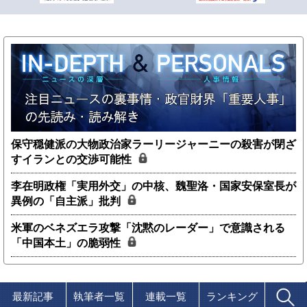
保守穏健派の大物政治家ラーリージャーニーの殺害が閉ざ
すイランとの交渉可能性
李在明政権「実用外交」の中核、魏聖洛・国家安保室長が
異例の「自主派」批判
米軍のベネズエラ攻撃「沈黙のレーダー」で意識される
「中国本土」の脆弱性
最新記事
執筆者一覧
連載一覧
ランキング