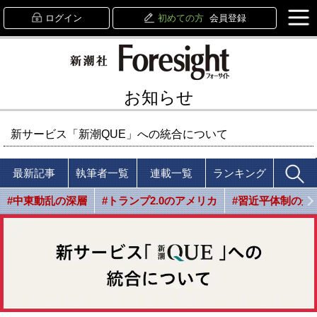
ログイン
初めての方
会員登録
お知らせ
新サービス「新潮QUE」への統合について
最新記事
執筆者一覧
連載一覧
ランキング
#中東動乱の深層
#トランプ2.0のアメリカ
#習近平体制の光