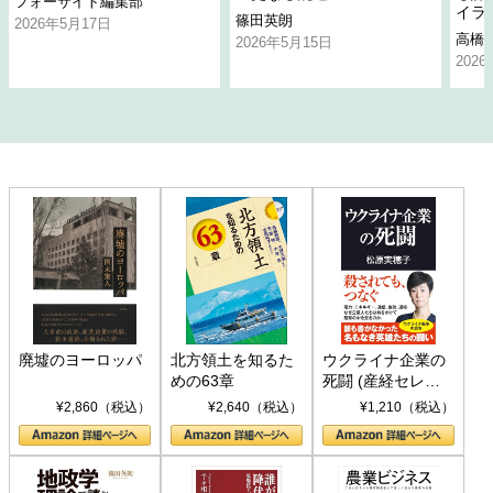
フォーサイト編集部
イラ
篠田英朗
2026年5月17日
高橋
2026年5月15日
202
廃墟のヨーロッパ
北方領土を知るた
ウクライナ企業の
めの63章
死闘 (産経セレク
ト S 039)
¥2,860（税込）
¥2,640（税込）
¥1,210（税込）