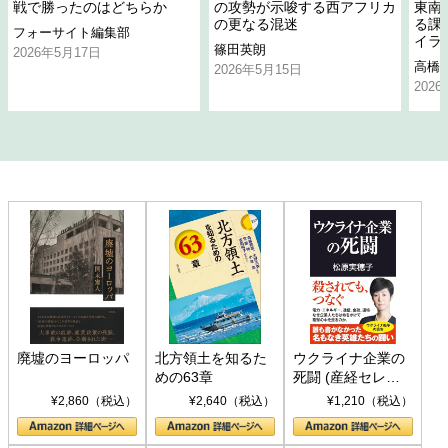
戦で勝ったのはどちらか
の攻勢が示唆する西アフリカ
東南
の更なる混迷
る課
フォーサイト編集部
イラ
篠田英朗
2026年5月17日
高橋
2026年5月15日
202
廃墟のヨーロッパ
北方領土を知るた
ウクライナ企業の
めの63章
死闘 (産経セレク
ト S 039)
¥2,860（税込）
¥2,640（税込）
¥1,210（税込）