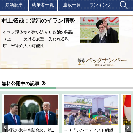
最新記事
執筆者一覧
連載一覧
ランキング
村上拓哉：混沌のイラン情勢
イラン現体制が迷い込んだ政治の隘路
（上）――欠ける展望、失われる秩
序、米軍介入の可能性
無料公開中の記事
4連戦の米中首脳会談、第1
マリ「ジハーディスト組織」
「エ