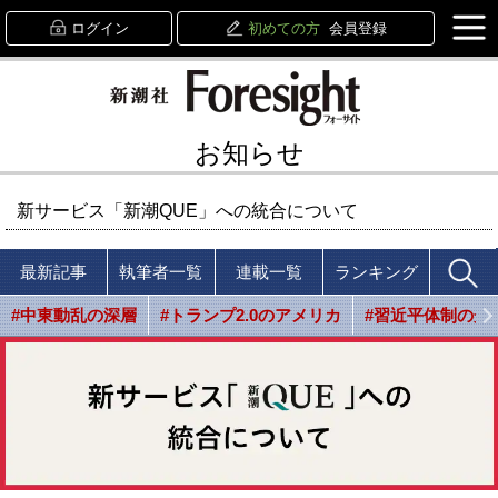
ログイン
初めての方
会員登録
お知らせ
新サービス「新潮QUE」への統合について
最新記事
執筆者一覧
連載一覧
ランキング
#中東動乱の深層
#トランプ2.0のアメリカ
#習近平体制の光