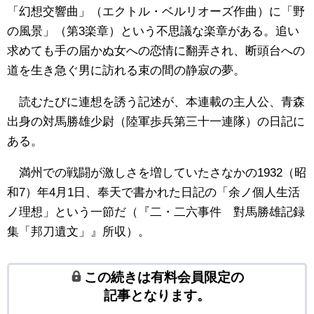
「幻想交響曲」（エクトル・ベルリオーズ作曲）に「野
の風景」（第3楽章）という不思議な楽章がある。追い
求めても手の届かぬ女への恋情に翻弄され、断頭台への
道を生き急ぐ男に訪れる束の間の静寂の夢。
読むたびに連想を誘う記述が、本連載の主人公、青森
出身の対馬勝雄少尉（陸軍歩兵第三十一連隊）の日記に
ある。
満州での戦闘が激しさを増していたさなかの1932（昭
和7）年4月1日、奉天で書かれた日記の「余ノ個人生活
ノ理想」という一節だ（『二・二六事件 對馬勝雄記録
集「邦刀遺文」』所収）。
この続きは有料会員限定の
記事となります。