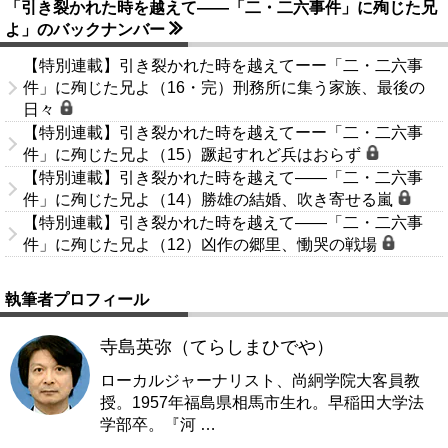
「引き裂かれた時を越えて――「二・二六事件」に殉じた兄
よ」のバックナンバー
【特別連載】引き裂かれた時を越えてーー「二・二六事
件」に殉じた兄よ（16・完）刑務所に集う家族、最後の
日々
【特別連載】引き裂かれた時を越えてーー「二・二六事
件」に殉じた兄よ（15）蹶起すれど兵はおらず
【特別連載】引き裂かれた時を越えて――「二・二六事
件」に殉じた兄よ（14）勝雄の結婚、吹き寄せる嵐
【特別連載】引き裂かれた時を越えて――「二・二六事
件」に殉じた兄よ（12）凶作の郷里、慟哭の戦場
執筆者プロフィール
寺島英弥（てらしまひでや）
ローカルジャーナリスト、尚絅学院大客員教
授。1957年福島県相馬市生れ。早稲田大学法
学部卒。『河
…