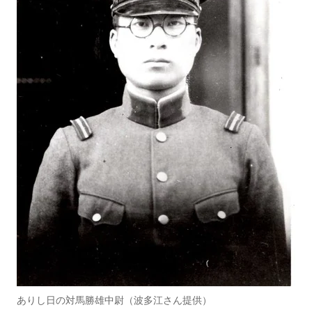
ありし日の対馬勝雄中尉（波多江さん提供）