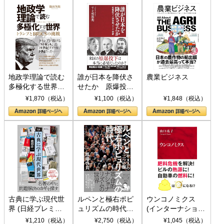
地政学理論で読む
誰が日本を降伏さ
農業ビジネス
多極化する世界：
せたか 原爆投
トランプとBRICS
下、ソ連参戦、そ
¥1,870（税込）
¥1,100（税込）
¥1,848（税込）
の挑戦
して聖断 (PHP新
書)
古典に学ぶ現代世
ルペンと極右ポピ
ウンコノミクス
界 (日経プレミア
ュリズムの時代：
(インターナショナ
シリーズ)
〈ヤヌス〉の二つ
ル新書)
¥1,210（税込）
¥2,750（税込）
¥1,045（税込）