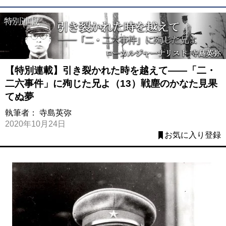
【特別連載】引き裂かれた時を越えて――「二・
二六事件」に殉じた兄よ（13）戦塵のかなた見果
てぬ夢
執筆者：
寺島英弥
2020年10月24日
お気に入り登録