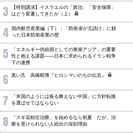
3
【特別講演】イスラエルの「政治」「安全保障」
はどう変遷してきたか（上）
4
国内航空産業編［下］：「防衛省が元請け」に頼
った日本防衛産業の壁
5
「エネルギー供給国としての東南アジア」の重要
性と抱える課題――日本に求められるイラン戦争
下の連携
6
黒い爪 高橋昭博『ヒロシマいのちの伝言』
7
「米国のようには振る舞えない中国」に方針転換
を選ばせてはならない
8
「スギ花粉症治療」を始めるなら初夏 だが、治
療を受けられない人続出の深刻理由