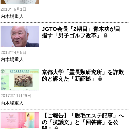
2018年6月1日
内木場重人
JGTO会長「2期目」青木功が目
指す「男子ゴルフ改革」
2018年4月5日
内木場重人
京都大学「霊長類研究所」を詐欺
的と訴えた「新証拠」
2017年11月29日
内木場重人
【ご報告】「脱毛エステ記事」へ
の「抗議文」と「回答書」を公
開！