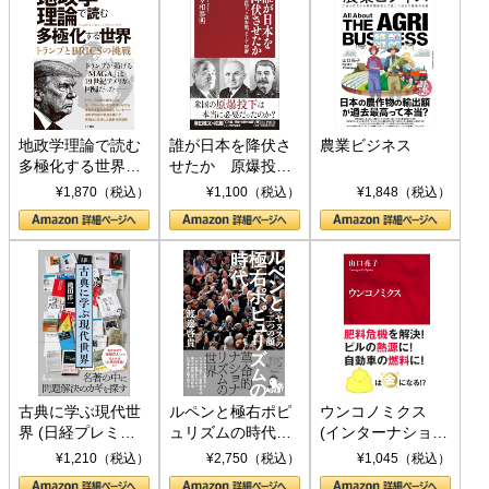
地政学理論で読む
誰が日本を降伏さ
農業ビジネス
多極化する世界：
せたか 原爆投
トランプとBRICS
下、ソ連参戦、そ
¥1,870（税込）
¥1,100（税込）
¥1,848（税込）
の挑戦
して聖断 (PHP新
書)
古典に学ぶ現代世
ルペンと極右ポピ
ウンコノミクス
界 (日経プレミア
ュリズムの時代：
(インターナショナ
シリーズ)
〈ヤヌス〉の二つ
ル新書)
¥1,210（税込）
¥2,750（税込）
¥1,045（税込）
の顔