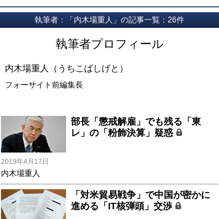
執筆者：「内木場重人」の記事一覧：26件
執筆者プロフィール
内木場重人（うちこばしげと）
フォーサイト前編集長
部長「懲戒解雇」でも残る「東
レ」の「粉飾決算」疑惑
2019年4月17日
内木場重人
「対米貿易戦争」で中国が密かに
進める「IT核弾頭」交渉