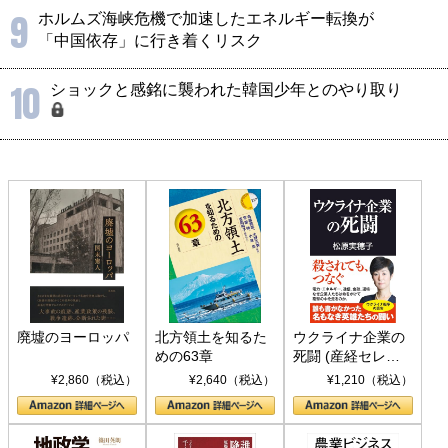
9
ホルムズ海峡危機で加速したエネルギー転換が
「中国依存」に行き着くリスク
10
ショックと感銘に襲われた韓国少年とのやり取り
廃墟のヨーロッパ
北方領土を知るた
ウクライナ企業の
めの63章
死闘 (産経セレク
ト S 039)
¥2,860（税込）
¥2,640（税込）
¥1,210（税込）