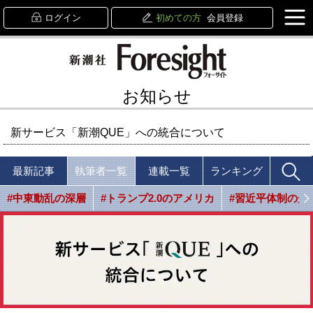
ログイン
初めての方
会員登録
お知らせ
新サービス「新潮QUE」への統合について
最新記事
執筆者一覧
連載一覧
ランキング
#中東動乱の深層
#トランプ2.0のアメリカ
#習近平体制の光