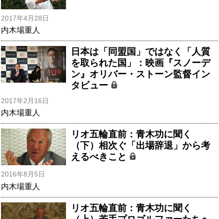
2017年4月28日
内木場重人
日本は「同盟国」ではなく「人質
を取られた国」：映画『スノーデ
ン』オリバー・ストーン監督イン
タビュー
2017年2月16日
内木場重人
リオ五輪直前：青木功に聞く
（下）相次ぐ「出場辞退」から考
えるべきこと
2016年8月5日
内木場重人
リオ五輪直前：青木功に聞く