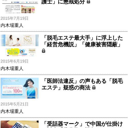
護士」に懲戒処分
2015年7月19日
内木場重人
「脱毛エステ最大手」に浮上した
「経営危機説」「健康被害隠蔽」
2015年6月19日
内木場重人
「医師法違反」の声もある「脱毛
エステ」疑惑の商法
2015年5月21日
内木場重人
「受話器マーク」で中国が仕掛け