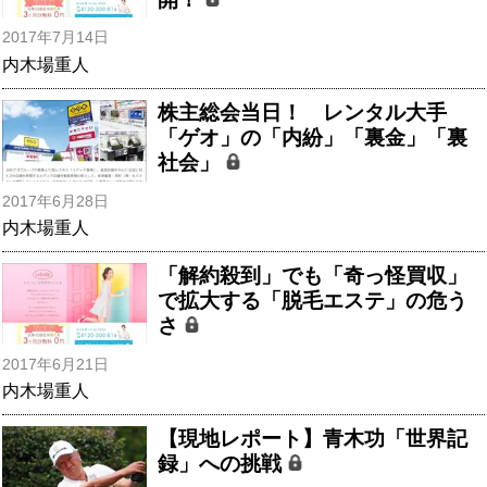
2017年7月14日
内木場重人
株主総会当日！ レンタル大手
「ゲオ」の「内紛」「裏金」「裏
社会」
2017年6月28日
内木場重人
「解約殺到」でも「奇っ怪買収」
で拡大する「脱毛エステ」の危う
さ
2017年6月21日
内木場重人
【現地レポート】青木功「世界記
録」への挑戦