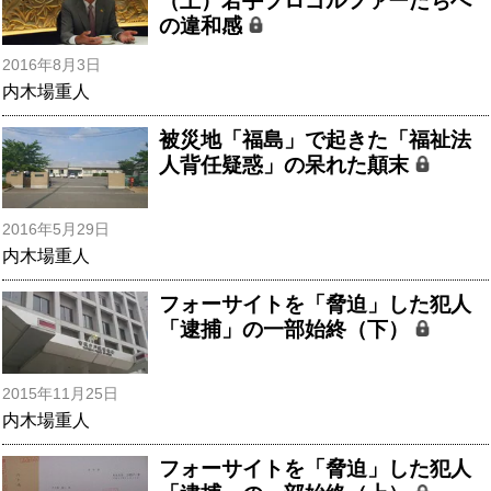
（上）若手プロゴルファーたちへ
の違和感
2016年8月3日
内木場重人
被災地「福島」で起きた「福祉法
人背任疑惑」の呆れた顛末
2016年5月29日
内木場重人
フォーサイトを「脅迫」した犯人
「逮捕」の一部始終（下）
2015年11月25日
内木場重人
フォーサイトを「脅迫」した犯人