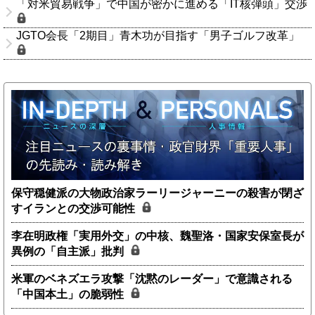
「対米貿易戦争」で中国が密かに進める「IT核弾頭」交渉
JGTO会長「2期目」青木功が目指す「男子ゴルフ改革」
保守穏健派の大物政治家ラーリージャーニーの殺害が閉ざ
すイランとの交渉可能性
李在明政権「実用外交」の中核、魏聖洛・国家安保室長が
異例の「自主派」批判
米軍のベネズエラ攻撃「沈黙のレーダー」で意識される
「中国本土」の脆弱性