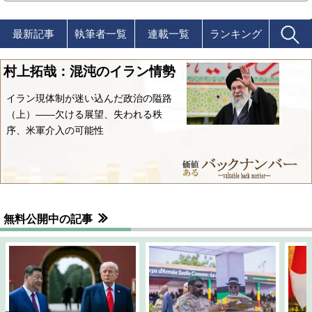
最新記事
執筆者一覧
連載一覧
ランキング
村上拓哉：混沌のイラン情勢
イラン現体制が迷い込んだ政治の隘路
（上）――欠ける展望、失われる秩
序、米軍介入の可能性
無料公開中の記事