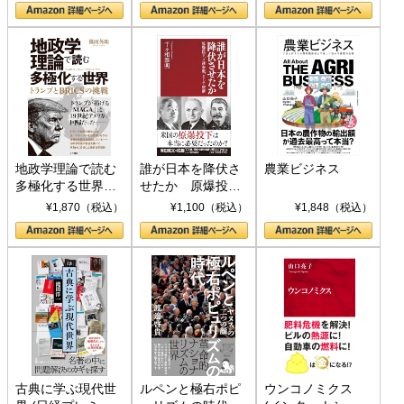
地政学理論で読む
誰が日本を降伏さ
農業ビジネス
多極化する世界：
せたか 原爆投
トランプとBRICS
下、ソ連参戦、そ
¥1,870（税込）
¥1,100（税込）
¥1,848（税込）
の挑戦
して聖断 (PHP新
書)
古典に学ぶ現代世
ルペンと極右ポピ
ウンコノミクス