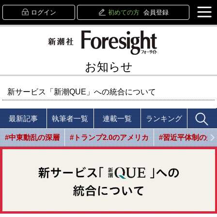
ログイン
初めての方
会員登録
お知らせ
新サービス「新潮QUE」への統合について
最新記事
執筆者一覧
連載一覧
ランキング
#中東動乱の深層
#トランプ2.0のアメリカ
#習近平体制の光