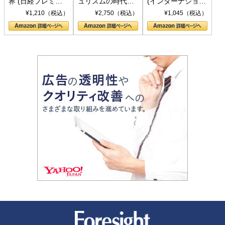
界 (日経プレミア
ュリズムの時代：
(インターナショナ
シリーズ)
〈ヤヌス〉の二つ
ル新書)
¥1,210（税込）
¥2,750（税込）
¥1,045（税込）
の顔
新潮社 Foresight