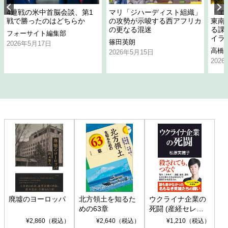
4連戦の米中首脳会談、第1
マリ「ジハーディスト組織」
「エ
戦で勝ったのはどちらか
の攻勢が示唆する西アフリカ
東南
の更なる混迷
る課
フォーサイト編集部
イラ
篠田英朗
2026年5月17日
高橋
2026年5月15日
202
廃墟のヨーロッパ
北方領土を知るた
ウクライナ企業の
めの63章
死闘 (産経セレク
ト S 039)
¥2,860（税込）
¥2,640（税込）
¥1,210（税込）