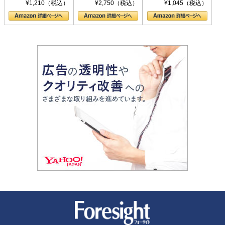
シリーズ)
〈ヤヌス〉の二つ
ル新書)
¥1,210（税込）
¥2,750（税込）
¥1,045（税込）
の顔
新潮社 Foresight