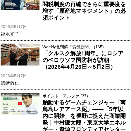
関税制度の再編でさらに重要度を
増す「原産地マネジメント」の必
須ポイント
2026年5月7日
福永光子
Weekly北朝鮮『労働新聞』 (165)
「クルスク解放1周年」にロシア
のベロウソフ国防相が訪朝
（2026年4月26日～5月2日）
2026年5月7日
礒﨑敦仁
ポイント・アルファ (37)
胎動するゲームチェンジャー「南
鳥島レアアース泥」――「5年以
内に開始」を視野に捉えた商業開
発｜中村謙太郎・東京大学エネル
ギー・資源フロンティアセンター