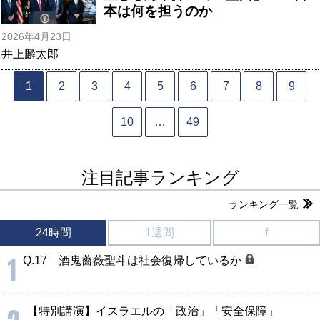
本は何を担うのか
2026年4月23日
井上麟太郎
1
2
3
4
5
6
7
8
9
10
…
49
注目記事ランキング
ランキング一覧
24時間
1週間
f
1
Q.17 酒鬼薔薇聖斗は社会復帰しているか
【特別講演】イスラエルの「政治」「安全保障」