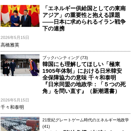
「エネルギー供給国としての東南
アジア」の重要性と抱える課題
――日本に求められるイラン戦争
下の連携
2026年5月15日
高橋雅英
ブックハンティング (73)
韓国にも理解してほしい「極東
1905年体制」における日米韓安
全保障協力の意味 千々和泰明
『日米同盟の地政学：「５つの死
角」を問い直す』（新潮選書）
2026年5月15日
千々和泰明
21世紀グレートゲーム時代のエネルギー地政学
(41)