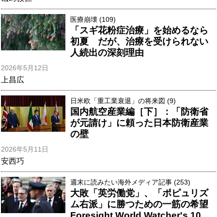
医療崩壊 (109)
「スギ花粉症治療」を始めるなら
初夏 だが、治療を受けられない
人続出の深刻理由
2026年5月12日
上昌広
日米欧「重工業衰退」の将来図 (9)
国内航空産業編［下］：「防衛省
が元請け」に頼った日本防衛産業
の壁
2026年5月11日
安西巧
週末に読みたい海外メディア記事 (253)
大敗「英労働党」、「ポピュリズ
ム右派」に勝つための一筋の希望
Foresight World Watcher's 10