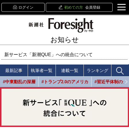
ログイン
初めての方
会員登録
お知らせ
新サービス「新潮QUE」への統合について
最新記事
執筆者一覧
連載一覧
ランキング
#中東動乱の深層
#トランプ2.0のアメリカ
#習近平体制の光