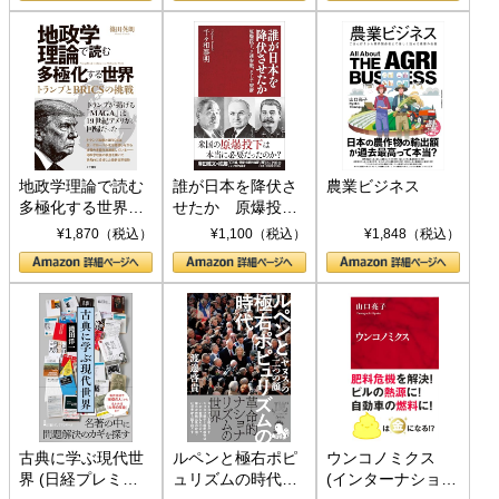
地政学理論で読む
誰が日本を降伏さ
農業ビジネス
多極化する世界：
せたか 原爆投
トランプとBRICS
下、ソ連参戦、そ
¥1,870（税込）
¥1,100（税込）
¥1,848（税込）
の挑戦
して聖断 (PHP新
書)
古典に学ぶ現代世
ルペンと極右ポピ
ウンコノミクス
界 (日経プレミア
ュリズムの時代：
(インターナショナ