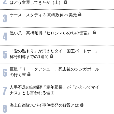
2
はどう変遷してきたか（上）
3
ケース・スタディ３ 高嶋政伸vs.美元
4
黒い爪 高橋昭博『ヒロシマいのちの伝言』
5
「愛の温もり」が消えたタイ「国王パートナー」
称号剥奪までの1週間
6
巨星「リー・クアンユー」死去後のシンガポール
の行く末
7
人手不足の自衛隊「定年延長」が「かえってマイ
ナス」とも言われる理由
8
海上自衛隊スパイ事件摘発の背景とは