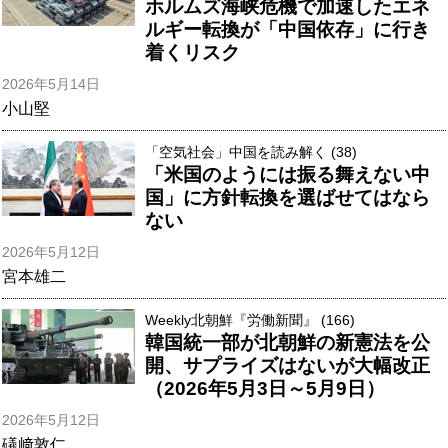
ホルムズ海峡危機で加速したエネ
ルギー転換が「中国依存」に行き
着くリスク
2026年5月14日
小山堅
「空気社会」中国を読み解く (38)
「米国のようには振る舞えない中
国」に方針転換を選ばせてはなら
ない
2026年5月12日
宮本雄二
Weekly北朝鮮『労働新聞』 (166)
韓国統一部が北朝鮮の新憲法を公
開、サプライズはないが大幅改正
（2026年5月3日～5月9日）
2026年5月12日
礒﨑敦仁