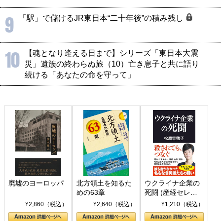
9
「駅」で儲けるJR東日本“二十年後”の積み残し
10
【魂となり逢える日まで】シリーズ「東日本大震
災」遺族の終わらぬ旅（10）亡き息子と共に語り
続ける「あなたの命を守って」
廃墟のヨーロッパ
北方領土を知るた
ウクライナ企業の
めの63章
死闘 (産経セレク
ト S 039)
¥2,860（税込）
¥2,640（税込）
¥1,210（税込）