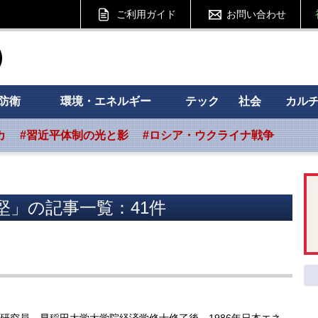
ご利用ガイド
お問い合わせ
ht フォーサイト
防衛
環境・エネルギー
テック
社会
カル
カ
#習近平体制の光と影
#ロシア・ウクライナ戦争
堅」の記事一覧：41件