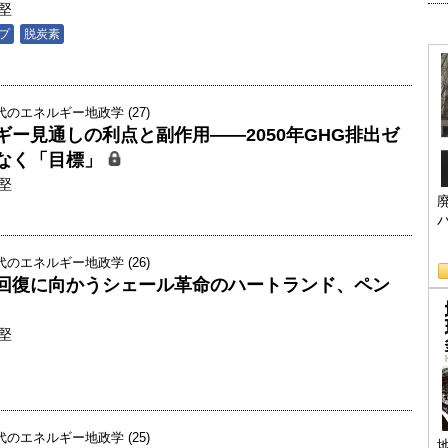
堅
プ
脱炭素
のエネルギー地政学 (27)
ー見通しの利点と副作用――2050年GHG排出ゼ
なく「目標」
堅
のエネルギー地政学 (26)
回復に向かうシェール革命のハートランド、ペン
堅
のエネルギー地政学 (25)