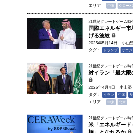
エリア：
中東
グローバ
21世紀グレートゲーム時代
国際エネルギー市
げる波紋
2025年5月14日
小山
タグ：
トランプ
サウジ
21世紀グレートゲーム時代
対イラン「最大限
2025年4月4日
小山堅
タグ：
イラン
中国
サ
エリア：
中東
北米
21世紀グレートゲーム時代
米「エネルギード
橋」となれるか