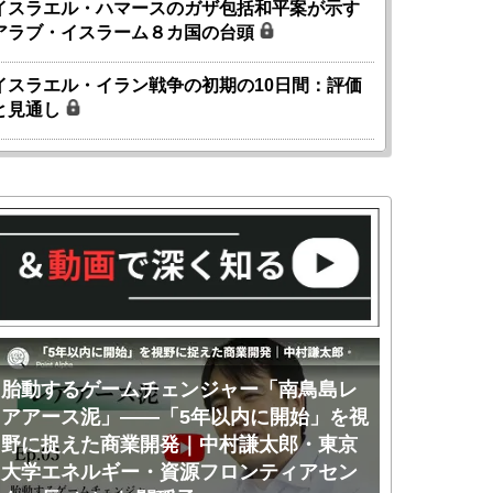
イスラエル・ハマースのガザ包括和平案が示す
アラブ・イスラーム８カ国の台頭
イスラエル・イラン戦争の初期の10日間：評価
と見通し
胎動するゲームチェンジャー「南鳥島レ
胎動するゲ
アアース泥」――「5年以内に開始」を視
アアース泥
野に捉えた商業開発｜中村謙太郎・東京
のか｜中村
大学エネルギー・資源フロンティアセン
ー・資源フ