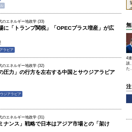
ル
のエネルギー地政学 (33)
無
場に「トランプ関税」「OPECプラス増産」が広
堅
アラビア
4
談
のエネルギー地政学 (32)
た
の圧力」の行方を左右する中国とサウジアラビア
注
ウジアラビア
のエネルギー地政学 (31)
ミナンス」戦略で日本はアジア市場との「架け