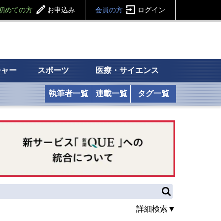
初めての方
お申込み
会員の方
ログイン
チャー
スポーツ
医療・サイエンス
執筆者一覧
連載一覧
タグ一覧
詳細検索▼