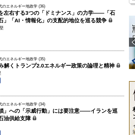
のエネルギー地政学 (36)
を左右する3つの「ドミナンス」の力学――「石
石」「AI・情報化」の支配的地位を巡る競争
堅
のエネルギー地政学 (35)
読み解くトランプ2.0エネルギー政策の論理と精神
堅
のエネルギー地政学 (34)
鎖」への「示威行動」には要注意――イランを巡
石油供給支障