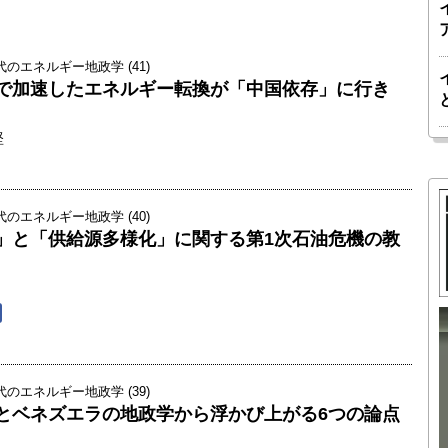
のエネルギー地政学 (41)
で加速したエネルギー転換が「中国依存」に行き
堅
のエネルギー地政学 (40)
」と「供給源多様化」に関する第1次石油危機の教
胎動するゲームチェンジャー「南鳥島レ
か 核融
アアース泥」――日米欧豪による新たな
のエネルギー地政学 (39)
後の「世
サプライチェーン｜中村謙太郎・東京大
とベネズエラの地政学から浮かび上がる6つの論点
院新領域
学エネルギー・資源フロンティアセンタ