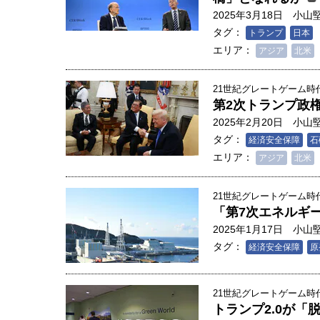
2025年3月18日
小山
タグ：
トランプ
日本
エリア：
アジア
北米
21世紀グレートゲーム時代
第2次トランプ政
2025年2月20日
小山
タグ：
経済安全保障
石
エリア：
アジア
北米
21世紀グレートゲーム時代
「第7次エネルギ
2025年1月17日
小山
タグ：
経済安全保障
原
21世紀グレートゲーム時代
トランプ2.0が