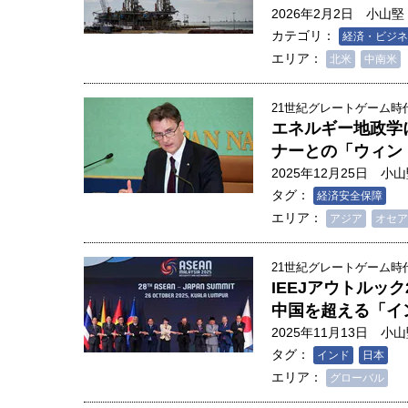
創成科学研究科教授（4）｜ 関
2026年2月2日
小山堅
カテゴリ：
経済・ビジネ
エリア：
北米
中南米
21世紀グレートゲーム時代
エネルギー地政学
ナーとの「ウィン
2025年12月25日
小山
タグ：
経済安全保障
エリア：
アジア
オセア
21世紀グレートゲーム時代
IEEJアウトルッ
中国を超える「イ
2025年11月13日
小山
タグ：
インド
日本
エリア：
グローバル