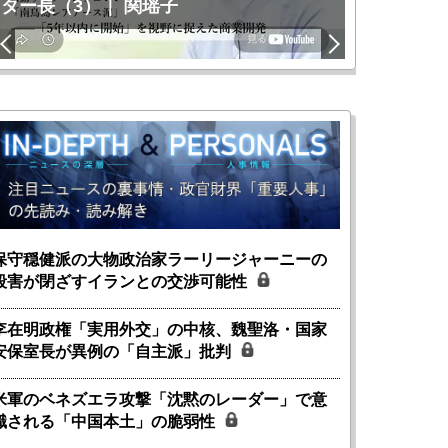
ター長（3）｜ 関瑶子
関瑶子
保守穏健派の大物政治家ラーリージャーニーの
殺害が閉ざすイランとの交渉可能性
李在明政権「実用外交」の中核、魏聖洛・国家
安保室長が異例の「自主派」批判
米軍のベネズエラ攻撃「沈黙のレーダー」で意
識される「中国本土」の脆弱性