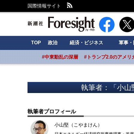
RSS
国際情報サイト
新潮社 Foresig
TOP
政治
経済・ビジネス
軍事・
#中東動乱の深層
#トランプ2.0のアメリ
執筆者：「小山
執筆者プロフィール
小山堅（こやまけん）