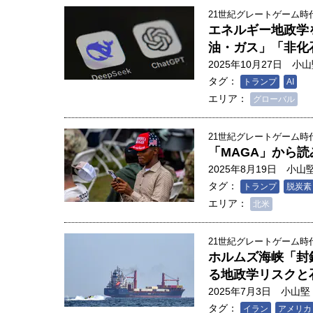
21世紀グレートゲーム時代
エネルギー地政学
油・ガス」「非化
2025年10月27日
小山
タグ：
トランプ
AI
エリア：
グローバル
21世紀グレートゲーム時代
「MAGA」から
2025年8月19日
小山
タグ：
トランプ
脱炭素
エリア：
北米
21世紀グレートゲーム時代
ホルムズ海峡「封
る地政学リスクと
2025年7月3日
小山堅
タグ：
イラン
アメリカ