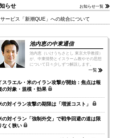
知らせ
お知らせ一覧
新サービス「新潮QUE」への統合について
池内恵の中東通信
池内恵（いけうちさとし 東京大学教授）
が、中東情勢とイスラーム教やその思想
について日々少しずつ解説します。
一覧
イスラエル・米のイラン攻撃が開始：焦点は報
復の対象・規模・効果
米の対イラン攻撃の期限は「増派コスト」
米の対イラン「強制外交」で戦争回避の道は限
りなく狭い