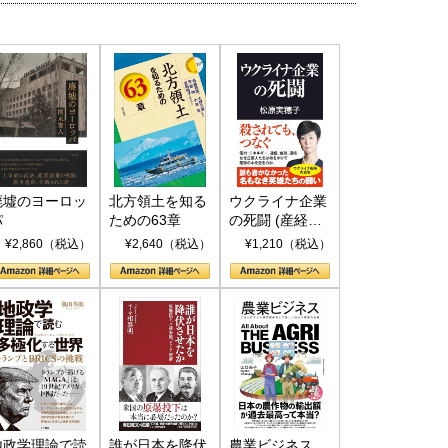
廃墟のヨーロッ
北方領土を知る
ウクライナ企業
パ
ための63章
の死闘 (産経セ
レクト S 039)
¥2,860（税込）
¥2,640（税込）
¥1,210（税込）
地政学理論で読
誰が日本を降伏
農業ビジネス