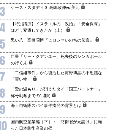
3
ケース・スタディ３ 高嶋政伸vs.美元
4
【特別講演】イスラエルの「政治」「安全保障」
はどう変遷してきたか（上）
5
黒い爪 高橋昭博『ヒロシマいのちの伝言』
6
巨星「リー・クアンユー」死去後のシンガポール
の行く末
7
「二信組事件」から復活した河野博晶の不思議な
「買い物」
8
「愛の温もり」が消えたタイ「国王パートナー」
称号剥奪までの1週間
9
海上自衛隊スパイ事件摘発の背景とは
10
国内航空産業編［下］：「防衛省が元請け」に頼
った日本防衛産業の壁