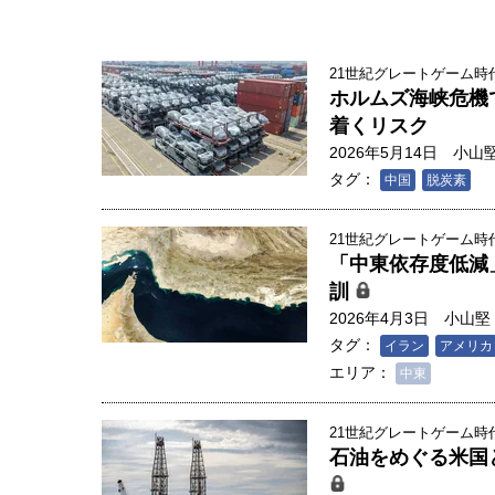
21世紀グレートゲーム時代
ホルムズ海峡危機
着くリスク
2026年5月14日
小山
タグ：
中国
脱炭素
21世紀グレートゲーム時代
「中東依存度低減
訓
2026年4月3日
小山堅
タグ：
イラン
アメリカ
エリア：
中東
人は「地上の太陽」を手にする
21世紀グレートゲーム時代
合発電の現在地――実現・普及
石油をめぐる米国
界像」｜江尻晶・東京大学大学