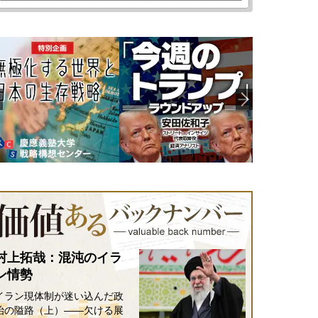
村上拓哉：混沌のイラ
ン情勢
イラン現体制が迷い込んだ政
治の隘路（上）――欠ける展