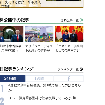
望、失われる秩序、米軍介入
の可能性
料公開中の記事
無料記事一覧
連戦の米中首脳会
マリ「ジハーディス
「エネルギー供給国
、第1戦で勝っ
ト組織」の攻勢が…
としての東南アジ…
…
目記事ランキング
ランキング一覧
24時間
1週間
f
1
4連戦の米中首脳会談、第1戦で勝ったのはどちら
か
2
Q.17 酒鬼薔薇聖斗は社会復帰しているか