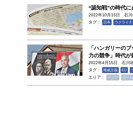
“認知戦”の時代
2022年10月15日
石川
タグ：
日本
ウクライナ
「ハンガリーのプ
力の競争」時代が
2022年4月15日
石川
タグ：
権威主義
EU
エリア：
アジア
ヨーロ