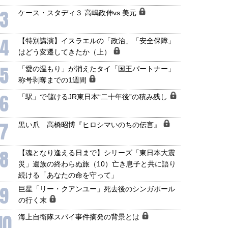
3
ケース・スタディ３ 高嶋政伸vs.美元
4
【特別講演】イスラエルの「政治」「安全保障」
はどう変遷してきたか（上）
5
「愛の温もり」が消えたタイ「国王パートナー」
称号剥奪までの1週間
6
「駅」で儲けるJR東日本“二十年後”の積み残し
7
黒い爪 高橋昭博『ヒロシマいのちの伝言』
8
【魂となり逢える日まで】シリーズ「東日本大震
災」遺族の終わらぬ旅（10）亡き息子と共に語り
続ける「あなたの命を守って」
9
巨星「リー・クアンユー」死去後のシンガポール
の行く末
10
海上自衛隊スパイ事件摘発の背景とは