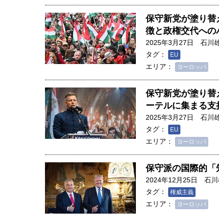
創成科学研究科教授（4）｜ 関
保守新党が塗り替
徴と政権交代への
2025年3月27日
石川
タグ：
EU
エリア：
ヨーロッパ
保守新党が塗り替
ーテルに集まる支
2025年3月27日
石川
タグ：
EU
エリア：
ヨーロッパ
保守派の国際的「
2024年12月25日
石川
タグ：
権威主義
エリア：
ヨーロッパ