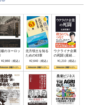
廃墟のヨーロッ
北方領土を知る
ウクライナ企業
パ
ための63章
の死闘 (産経セ
レクト S 039)
¥2,860（税込）
¥2,640（税込）
¥1,210（税込）