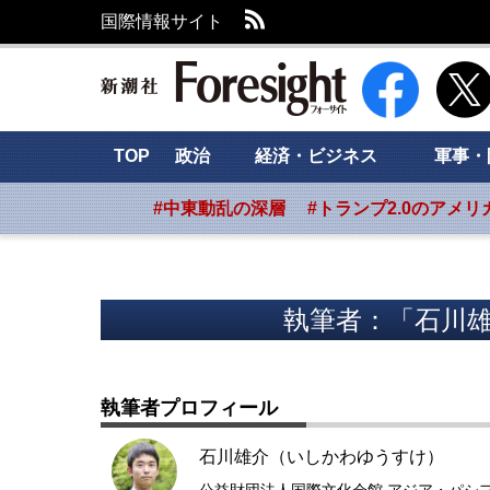
RSS
国際情報サイト
新潮社 Foresig
TOP
政治
経済・ビジネス
軍事・
#中東動乱の深層
#トランプ2.0のアメリ
執筆者：「石川雄
執筆者プロフィール
石川雄介（いしかわゆうすけ）