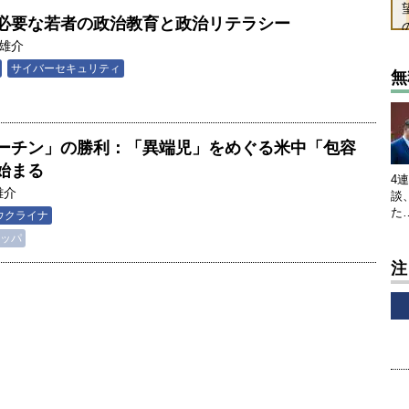
に必要な若者の政治教育と政治リテラシー
雄介
サイバーセキュリティ
無
ーチン」の勝利：「異端児」をめぐる米中「包容
始まる
4
雄介
談
た
ウクライナ
ッパ
注