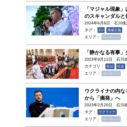
「マジャル現象」
のスキャンダルと
2024年6月6日
石川雄
タグ：
EU
権威主義
エリア：
ヨーロッパ
「静かなる有事」
2023年9月11日
石川
カテゴリ：
政治
社会
エリア：
ヨーロッパ
ウクライナの内な
から「摘発」へ
2023年2月20日
石川
タグ：
ウクライナ
エリア：
ヨーロッパ