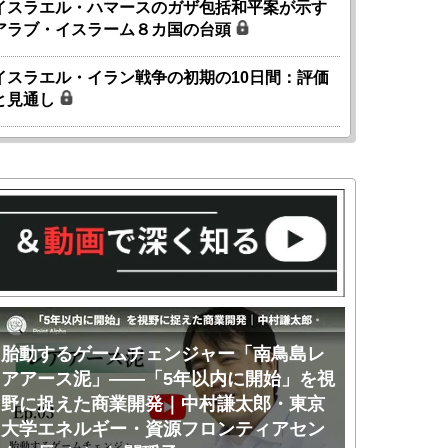
イスラエル・ハマースのガザ包括和平案が示す
アラブ・イスラーム８カ国の台頭
イスラエル・イラン戦争の初期の10日間：評価
と見通し
胎動するゲームチェンジャー「南鳥島レ
胎動するゲ
アアース泥」――「5年以内に開始」を視
アアース泥
野に捉えた商業開発｜中村謙太郎・東京
のか｜中村
大学エネルギー・資源フロンティアセン
ー・資源フ