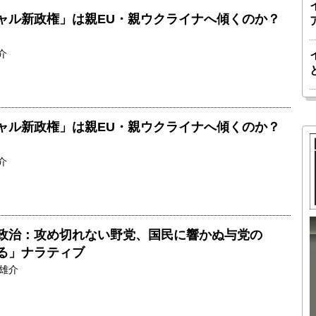
ャル新政権」は親EU・親ウクライナへ傾くのか？
介
ャル新政権」は親EU・親ウクライナへ傾くのか？
介
政治：攻め切れない野党、国民に響かぬ与党の
胎動するゲームチェンジャー「南鳥島レ
る」ナラティブ
か 核融
アアース泥」――日米欧豪による新たな
雄介
後の「世
サプライチェーン｜中村謙太郎・東京大
院新領域
学エネルギー・資源フロンティアセンタ