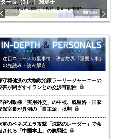
ター長（3）｜ 関瑶子
関瑶子
保守穏健派の大物政治家ラーリージャーニーの
殺害が閉ざすイランとの交渉可能性
李在明政権「実用外交」の中核、魏聖洛・国家
安保室長が異例の「自主派」批判
米軍のベネズエラ攻撃「沈黙のレーダー」で意
識される「中国本土」の脆弱性