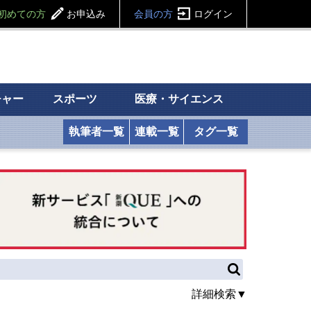
初めての方
お申込み
会員の方
ログイン
チャー
スポーツ
医療・サイエンス
執筆者一覧
連載一覧
タグ一覧
詳細検索▼