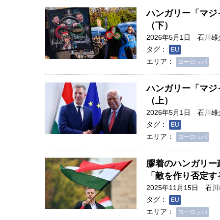
ハンガリー「マジ
（下）
2026年5月1日
石川雄
タグ：
EU
エリア：
ヨーロッパ
ハンガリー「マジ
（上）
2026年5月1日
石川雄
タグ：
EU
エリア：
ヨーロッパ
膠着のハンガリー
「敵を作り否定す
人は「地上の太陽」を手にする
2025年11月15日
石川
合発電の現在地――実現・普及
タグ：
EU
界像」｜江尻晶・東京大学大学
エリア：
ヨーロッパ