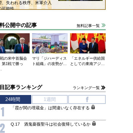
望、失われる秩序、米軍介入
の可能性
料公開中の記事
無料記事一覧
連戦の米中首脳会
マリ「ジハーディス
「エネルギー供給国
、第1戦で勝っ
ト組織」の攻勢が…
としての東南アジ…
…
目記事ランキング
ランキング一覧
24時間
1週間
f
1
「霞が関の埋蔵金」は間違いなく存在する
2
Q.17 酒鬼薔薇聖斗は社会復帰しているか