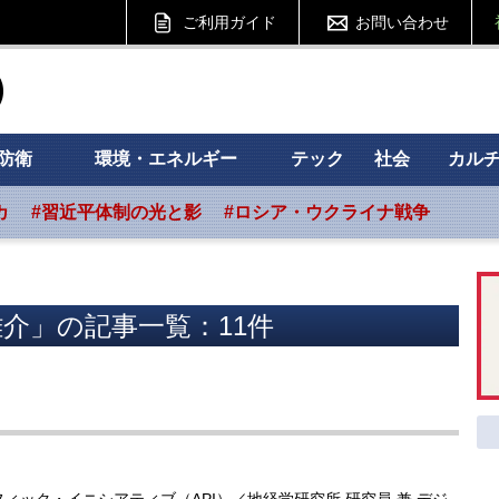
ご利用ガイド
お問い合わせ
ht フォーサイト
防衛
環境・エネルギー
テック
社会
カル
カ
#習近平体制の光と影
#ロシア・ウクライナ戦争
介」の記事一覧：11件