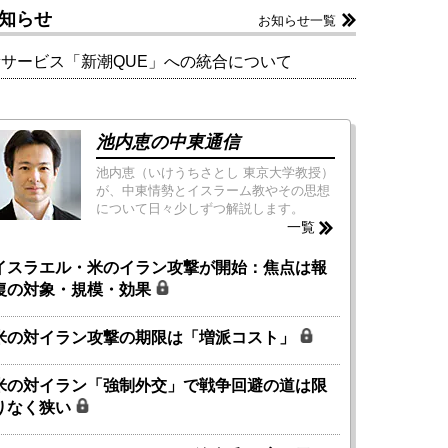
知らせ
お知らせ一覧
新サービス「新潮QUE」への統合について
池内恵の中東通信
池内恵（いけうちさとし 東京大学教授）
が、中東情勢とイスラーム教やその思想
について日々少しずつ解説します。
一覧
イスラエル・米のイラン攻撃が開始：焦点は報
復の対象・規模・効果
米の対イラン攻撃の期限は「増派コスト」
米の対イラン「強制外交」で戦争回避の道は限
りなく狭い