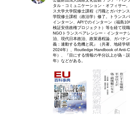
公益財団法人国際文化会館 アジア・パシフ
タル・コミュニケーション・オフィサー。
ス大学大学院修士課程（汚職とガバナンス
学院修士課程（政治学）修了。トランスパ
インターン、APIでのインターン（福島1
検証安倍政権プロジェクト）等を経て現職
NGOトランスペアレンシー・インターナ
治、現代日本政治、政策過程論、ガバナン
義：連動する危機と罠』（共著、地経学研
2024年）、Routledge Handbook of Anti-
年）、『目にする情報の半分以上が偽・誤
年）などがある。