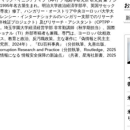
ィック・イニシアティブ（API）／地経学研究所 研究員 兼 デジ
お
1995年名古屋生まれ。明治大学政治経済学部卒、英国サセック
専攻）修了、ハンガリー・オーストリア中央ヨーロッパ大学大
レンシー・インターナショナルのハンガリー支部でのリサーチ
0年検証プロジェクト）及びリサーチ・アシスタント（CPTPP・
。埼玉学園大学経済経営学部 非常勤講師（秋学期担当）、国際
ショナル（TI）外部寄稿者も兼職。専門は、ヨーロッパ比較政
ス、教育と政治、反汚職政策。主な著作に『偽情報と民主主
究所、2024年）、『EU百科事典』（分担執筆、丸善出版、
Corruption Research and Practice（分担執筆、Routledge、2025
情報になる 情報安全保障の新論点』（共著、星海社新書、2025