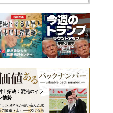
村上拓哉：混沌のイラ
ン情勢
イラン現体制が迷い込んだ政
治の隘路（上）――欠ける展