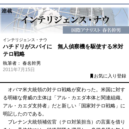
インテリジェンス・ナウ
ハチドリがスパイに 無人偵察機を駆使する米対
テロ戦略
執筆者：
春名幹男
2011年7月15日
お気に入り登録
オバマ米大統領の対テロ戦略が変わった。米国に対す
る明確な脅威の主体は「アル・カエダ本体と関連組織、
アル・カエダ支持者」だと新しい「国家対テロ戦略」に
明記したのである。
ブレナン大統領補佐官（テロ対策担当）の言葉を借り