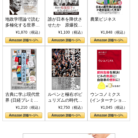
地政学理論で読む
誰が日本を降伏さ
農業ビジネス
多極化する世界：
せたか 原爆投
トランプとBRICS
下、ソ連参戦、そ
¥1,870（税込）
¥1,100（税込）
¥1,848（税込）
の挑戦
して聖断 (PHP新
書)
古典に学ぶ現代世
ルペンと極右ポピ
ウンコノミクス
界 (日経プレミア
ュリズムの時代：
(インターナショナ
シリーズ)
〈ヤヌス〉の二つ
ル新書)
¥1,210（税込）
¥2,750（税込）
¥1,045（税込）
の顔