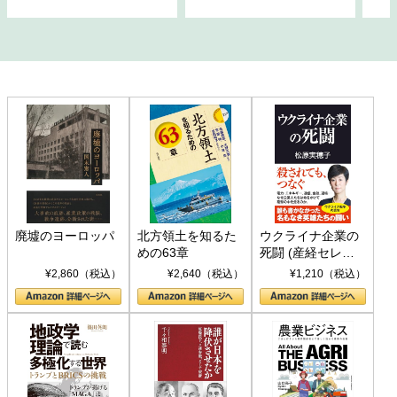
廃墟のヨーロッパ
北方領土を知るた
ウクライナ企業の
めの63章
死闘 (産経セレク
ト S 039)
¥2,860（税込）
¥2,640（税込）
¥1,210（税込）