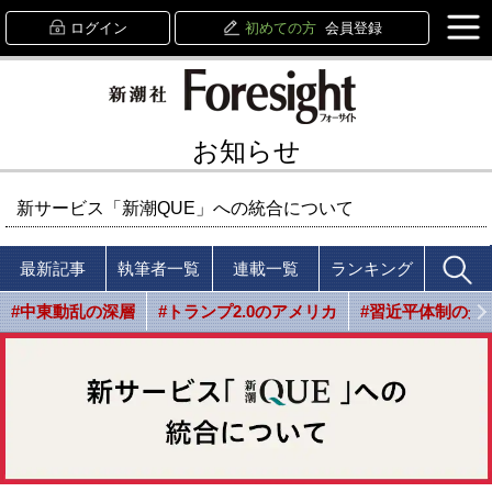
ログイン
初めての方
会員登録
お知らせ
新サービス「新潮QUE」への統合について
最新記事
執筆者一覧
連載一覧
ランキング
#中東動乱の深層
#トランプ2.0のアメリカ
#習近平体制の光