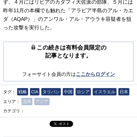
ず、４月にはリビアのカダフィ大佐派の部隊、５月には
昨年11月の本欄でも触れた「アラビア半島のアル・カエ
ダ（AQAP）」のアンワル・アル・アウラキ容疑者を狙
った攻撃を実行した。
この続きは有料会員限定の
記事となります。
フォーサイト会員の方は
ここからログイン
タグ：
戦略
CIA
タリバン
中国
ロシア
イスラエル
日本
エリア：
北米
アジア
カテゴリ：
ポスト