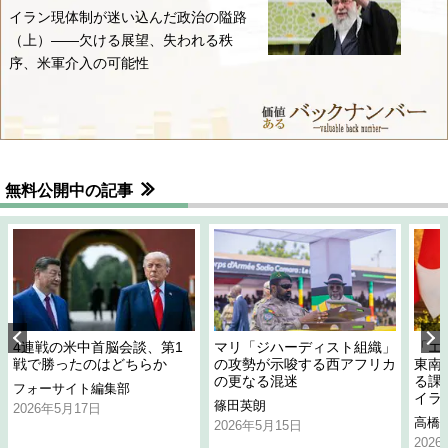
イラン現体制が迷い込んだ政治の隘路
（上）――欠ける展望、失われる秩
序、米軍介入の可能性
無料公開中の記事
4連戦の米中首脳会談、第1
マリ「ジハーディスト組織」
「エ
戦で勝ったのはどちらか
の攻勢が示唆する西アフリカ
東南
の更なる混迷
る課
フォーサイト編集部
イラ
篠田英朗
2026年5月17日
高橋
2026年5月15日
202