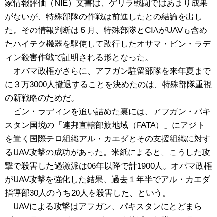
家情報評価（NIE）文書は、ゲリラ戦闘ではあまり成果
がないが、特殊部隊の作戦は前進したとの結論を出し
た。その情報判断は５月、特殊部隊とCIAがUAVも含め
たハイテク機器を駆使して敢行したオサマ・ビン・ラデ
ィン殺害作戦で証明される形となった。
オバマ政権がさらに、アフガン駐留部隊を来年夏まで
に３万3000人撤退することを決めたのは、特殊部隊重視
の新戦略のためだ。
ビン・ラディンを追い詰めた裏には、アフガン・パキ
スタン国境の「連邦直轄部族地域（FATA）」にアジト
を置く国際テロ組織アル・カエダとその支援組織に対す
るUAV攻撃の成功があった。米紙によると、こうした攻
撃で殺害した過激派は06年以降で計1900人。オバマ政権
がUAV攻撃を強化した結果、過去１年半でアル・カエダ
指導部30人のうち20人を殺害した、という。
UAVによる攻撃はアフガン、パキスタンにとどまら