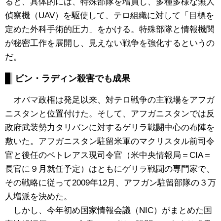
ると、具体的には、特殊部隊を増員し、多種多様な無人
偵察機（UAV）を駆使して、テロ組織に対して「目標を
定めた外科手術的圧力」をかける。特殊部隊と情報機関
が秘密工作を展開し、見えない戦争を強化するというの
だ。
ビン・ラディン殺害でも成果
オバマ政権は発足以来、対テロ戦争の主戦場をアフガ
ニスタンと位置付けた。そして、アフガニスタンでは反
政府武装勢力タリバンに対するゲリラ戦闘中心の布陣を
敷いた。アフガニスタン駐留米軍のマクリスタル前司令
官と後任のペトレアス現司令官（米中央情報局＝CIA＝
長官に９月就任予定）はともにゲリラ戦闘の専門家で、
その戦略に従って2009年12月、アフガン駐留部隊の３万
人増派を決めた。
しかし、今年初め国家情報会議（NIC）がまとめた国