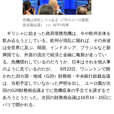
危機は深化しつつある（7月のユーロ圏緊
急首脳会議）（c）AFP=時事
ギリシャに始まった政府債務危機は、今や欧州全体を
飲み込もうとしている。欧州が混乱に陥れば、その余波
は全世界に及ぶ。韓国、インドネシア、ブラジルなど新
興国でも、外資の流出で経済と金融に亀裂が走ってい
る。危機慣れしているのだろうか、日本はそれを他人事
のように見ているのだが。 9月22日、ワシントンで開
かれた20カ国・地域（G20）財務相・中央銀行総裁会議
は、当初予定していなかった声明を出し、ユーロ圏が次
回のG20財務相会議までに危機収束の手立てを講ずるで
あろうとうたった。次回の財務相会議は10月14－15日に
パリで開かれる。