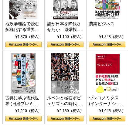
地政学理論で読む
誰が日本を降伏さ
農業ビジネス
多極化する世界：
せたか 原爆投
トランプとBRICS
下、ソ連参戦、そ
¥1,870（税込）
¥1,100（税込）
¥1,848（税込）
の挑戦
して聖断 (PHP新
書)
古典に学ぶ現代世
ルペンと極右ポピ
ウンコノミクス
界 (日経プレミア
ュリズムの時代：
(インターナショナ
シリーズ)
〈ヤヌス〉の二つ
ル新書)
¥1,210（税込）
¥2,750（税込）
¥1,045（税込）
の顔