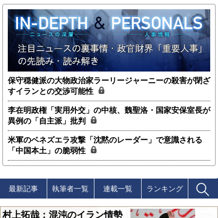
保守穏健派の大物政治家ラーリージャーニーの殺害が閉ざ
すイランとの交渉可能性
李在明政権「実用外交」の中核、魏聖洛・国家安保室長が
異例の「自主派」批判
米軍のベネズエラ攻撃「沈黙のレーダー」で意識される
「中国本土」の脆弱性
最新記事
執筆者一覧
連載一覧
ランキング
村上拓哉：混沌のイラン情勢