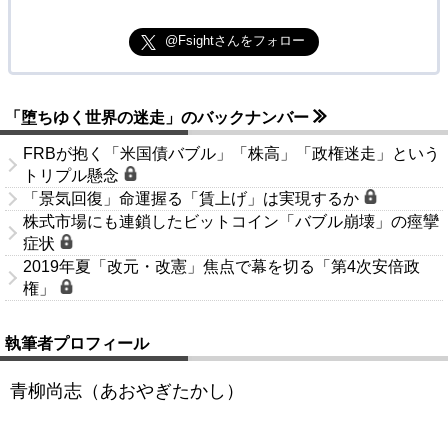
@Fsightさんをフォロー
「堕ちゆく世界の迷走」のバックナンバー
FRBが抱く「米国債バブル」「株高」「政権迷走」という
トリプル懸念
「景気回復」命運握る「賃上げ」は実現するか
株式市場にも連鎖したビットコイン「バブル崩壊」の痙攣
症状
2019年夏「改元・改憲」焦点で幕を切る「第4次安倍政
権」
執筆者プロフィール
青柳尚志（あおやぎたかし）