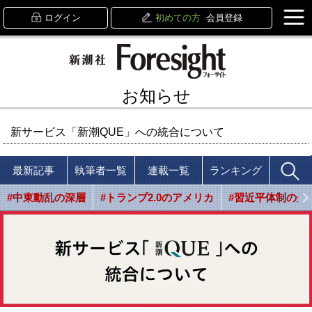
ログイン
初めての方
会員登録
お知らせ
新サービス「新潮QUE」への統合について
最新記事
執筆者一覧
連載一覧
ランキング
#中東動乱の深層
#トランプ2.0のアメリカ
#習近平体制の光