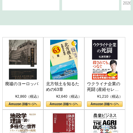
202
廃墟のヨーロッパ
北方領土を知るた
ウクライナ企業の
めの63章
死闘 (産経セレク
ト S 039)
¥2,860（税込）
¥2,640（税込）
¥1,210（税込）