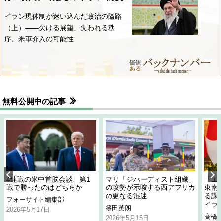
イラン現体制が迷い込んだ政治の隘路
（上）――欠ける展望、失われる秩
序、米軍介入の可能性
無料公開中の記事
4連戦の米中首脳会談、第1
マリ「ジハーディスト組織」
「エ
戦で勝ったのはどちらか
の攻勢が示唆する西アフリカ
東南
の更なる混迷
る課
フォーサイト編集部
イラ
篠田英朗
2026年5月17日
高橋
2026年5月15日