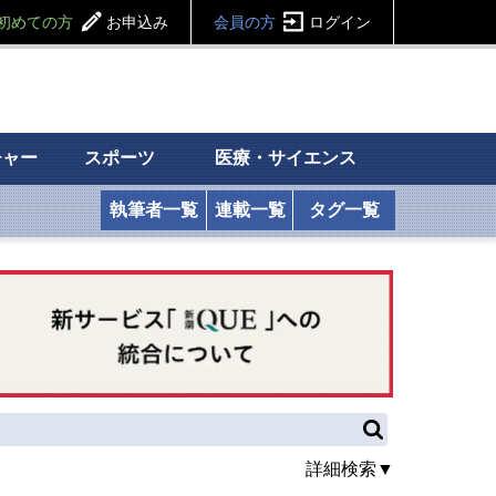
初めての方
お申込み
会員の方
ログイン
チャー
スポーツ
医療・サイエンス
執筆者一覧
連載一覧
タグ一覧
詳細検索▼