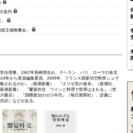
命
で大批判
宴」
総統主催晩餐会」
常任理事。1947年長崎県生れ。テヘラン、パリ、ローマの各支
14年から客員編集委員。2009年、フランス国家功労勲章シュヴ
敬されるのか』（新潮新書）、『エリゼ宮の食卓』（新潮社、
新潮新書）、『饗宴外交 ワインと料理で世界はまわる』（世
川書店）、『国際政治のゼロ年代』（毎日新聞社）、訳書に
共訳）などがある。