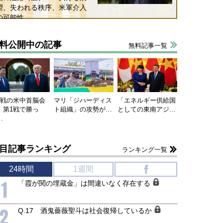
望、失われる秩序、米軍介入
の可能性
料公開中の記事
無料記事一覧
連戦の米中首脳会
マリ「ジハーディス
「エネルギー供給国
、第1戦で勝っ
ト組織」の攻勢が…
としての東南アジ…
…
目記事ランキング
ランキング一覧
24時間
1週間
f
1
「霞が関の埋蔵金」は間違いなく存在する
2
Q.17 酒鬼薔薇聖斗は社会復帰しているか