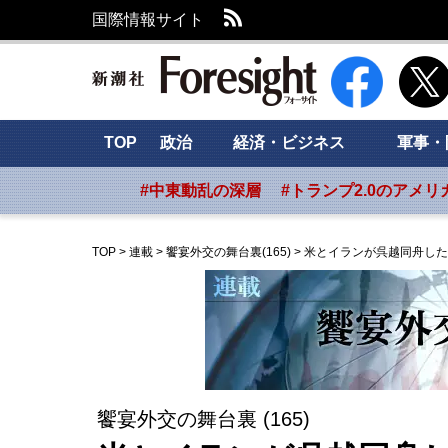
RSS
国際情報サイト
新潮社 Foresig
TOP
政治
経済・ビジネス
軍事・
#中東動乱の深層
#トランプ2.0のアメリ
TOP
>
連載
>
饗宴外交の舞台裏(165)
>
米とイランが呉越同舟した
饗宴外交の舞台裏 (165)