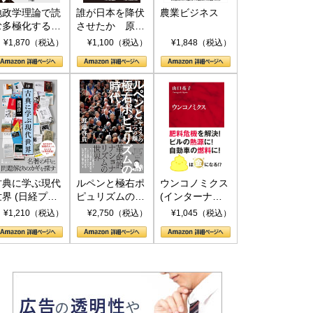
地政学理論で読
誰が日本を降伏
農業ビジネス
む多極化する世
させたか 原爆
界：トランプと
投下、ソ連参
¥1,870（税込）
¥1,100（税込）
¥1,848（税込）
RICSの挑戦
戦、そして聖断
(PHP新書)
古典に学ぶ現代
ルペンと極右ポ
ウンコノミクス
世界 (日経プレ
ピュリズムの時
(インターナシ
ミアシリーズ)
代：〈ヤヌス〉
ョナル新書)
¥1,210（税込）
¥2,750（税込）
¥1,045（税込）
の二つの顔