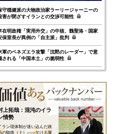
保守穏健派の大物政治家ラーリージャーニーの
殺害が閉ざすイランとの交渉可能性
李在明政権「実用外交」の中核、魏聖洛・国家
安保室長が異例の「自主派」批判
米軍のベネズエラ攻撃「沈黙のレーダー」で意
識される「中国本土」の脆弱性
村上拓哉：混沌のイラ
ン情勢
イラン現体制が迷い込んだ政
治の隘路（上）――欠ける展