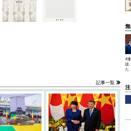
無
4
談
た
記事一覧
注