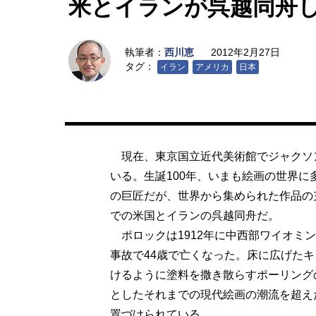
米とイランが呉越同舟
執筆者：
西川恵
2012年2月27日
タグ：
イラン
アメリカ
日本
現在、東京国立近代美術館でジャクソン
いる。生誕100年、いまも絵画の世界
の巨匠だが、世界から集められた作品の
での米国とイランの呉越同舟だ。
ポロックは1912年に中西部ワイオミン
事故で44歳で亡くなった。床に広げた
けるように塗料を撒き散らすポーリング
としたそれまでの現代絵画の潮流を超え
置づけられている。