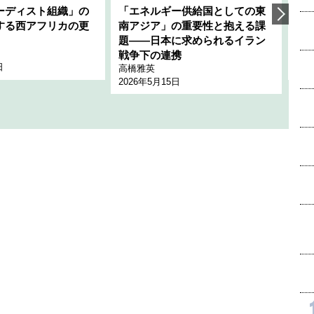
ーディスト組織」の
「エネルギー供給国としての東
韓
する西アフリカの更
南アジア」の重要性と抱える課
1
題――日本に求められるイラン
全
千々
戦争下の連携
日
202
高橋雅英
2026年5月15日