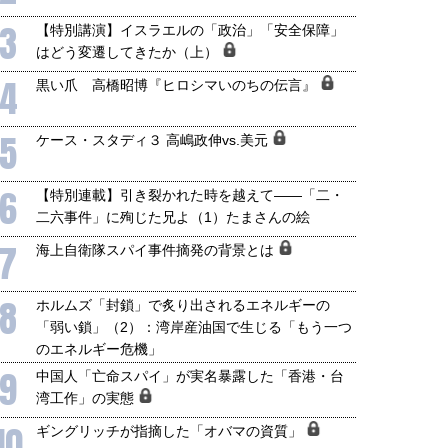
国にも理解してほしい「極東
ホルムズ海峡危機で加速したエ
3
【特別講演】イスラエルの「政治」「安全保障」
905年体制」における日米韓安
ネルギー転換が「中国依存」に
はどう変遷してきたか（上）
保障協力の意味
行き着くリスク
和泰明
小山堅
4
黒い爪 高橋昭博『ヒロシマいのちの伝言』
6年5月15日
2026年5月14日
5
ケース・スタディ３ 高嶋政伸vs.美元
6
【特別連載】引き裂かれた時を越えて――「二・
二六事件」に殉じた兄よ（1）たまさんの絵
7
海上自衛隊スパイ事件摘発の背景とは
8
ホルムズ「封鎖」で炙り出されるエネルギーの
「弱い鎖」（2）：湾岸産油国で生じる「もう一つ
のエネルギー危機」
9
中国人「亡命スパイ」が実名暴露した「香港・台
湾工作」の実態
10
ギングリッチが指摘した「オバマの資質」