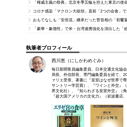
「権威主義の祭典」北京冬季五輪を控えた東京の使
コロナ感染「マクロン大統領」直前「2つの会食」
おもてなしも「安倍流」継承だった菅首相の「初饗
「豪華・象徴性」で米・台湾連携強化を演出した「
執筆者プロフィール
西川恵（にしかわめぐみ）
毎日新聞客員編集委員。日本交通文化協会
局長、外信部長、専門編集委員を経て、20
ァリエ受章。著書に『皇室はなぜ世界で尊
サントリー学芸賞）、『ワインと外交』（
界文化社）、『知られざる皇室外交』（角
『超大国アメリカの文化力』（岩波書店、