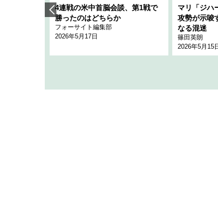
艦隊」構想
4連戦の米中首脳会談、第1戦で
マリ「ジハ
「空白」
勝ったのはどちらか
攻勢が示唆
フォーサイト編集部
のか
なる混迷
2026年5月17日
篠田英朗
2026年5月15