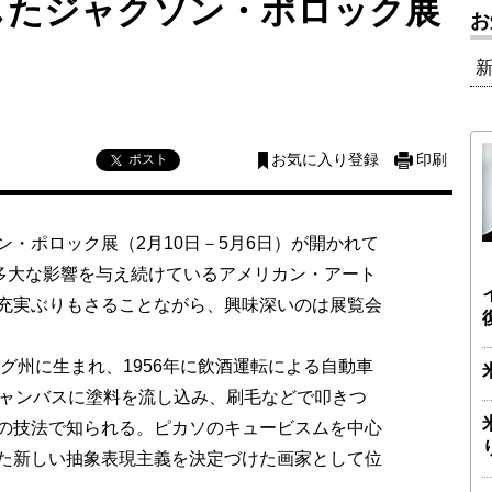
したジャクソン・ポロック展
お
ポスト
お気に入り登録
印刷
・ポロック展（2月10日－5月6日）が開かれて
に多大な影響を与え続けているアメリカン・アート
充実ぶりもさることながら、興味深いのは展覧会
グ州に生まれ、1956年に飲酒運転による自動車
キャンバスに塗料を流し込み、刷毛などで叩きつ
の技法で知られる。ピカソのキュービスムを中心
た新しい抽象表現主義を決定づけた画家として位