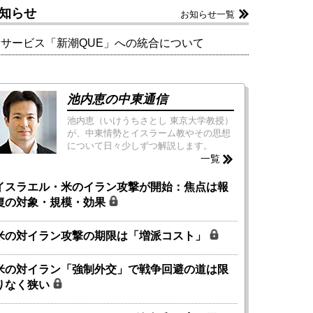
知らせ
お知らせ一覧
新サービス「新潮QUE」への統合について
池内恵の中東通信
池内恵（いけうちさとし 東京大学教授）
が、中東情勢とイスラーム教やその思想
について日々少しずつ解説します。
一覧
イスラエル・米のイラン攻撃が開始：焦点は報
復の対象・規模・効果
米の対イラン攻撃の期限は「増派コスト」
米の対イラン「強制外交」で戦争回避の道は限
りなく狭い