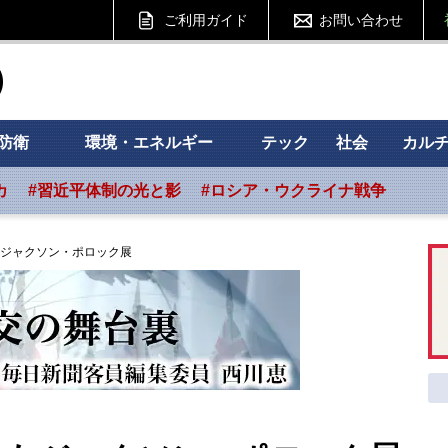
ご利用ガイド
お問い合わせ
ht フォーサイト
防衛
環境・エネルギー
テック
社会
カル
カ
#習近平体制の光と影
#ロシア・ウクライナ戦争
ジャクソン・ポロック展