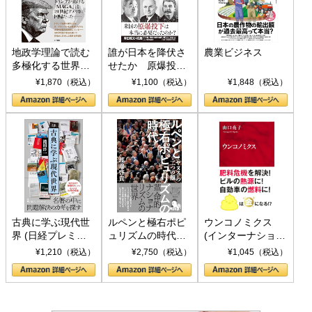
地政学理論で読む
誰が日本を降伏さ
農業ビジネス
多極化する世界：
せたか 原爆投
トランプとBRICS
下、ソ連参戦、そ
¥1,870（税込）
¥1,100（税込）
¥1,848（税込）
の挑戦
して聖断 (PHP新
書)
古典に学ぶ現代世
ルペンと極右ポピ
ウンコノミクス
界 (日経プレミア
ュリズムの時代：
(インターナショナ
シリーズ)
〈ヤヌス〉の二つ
ル新書)
¥1,210（税込）
¥2,750（税込）
¥1,045（税込）
の顔