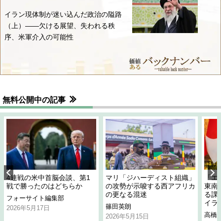
イラン現体制が迷い込んだ政治の隘路
（上）――欠ける展望、失われる秩
序、米軍介入の可能性
無料公開中の記事
4連戦の米中首脳会談、第1
マリ「ジハーディスト組織」
「エ
戦で勝ったのはどちらか
の攻勢が示唆する西アフリカ
東南
の更なる混迷
る課
フォーサイト編集部
イラ
篠田英朗
2026年5月17日
高橋
2026年5月15日