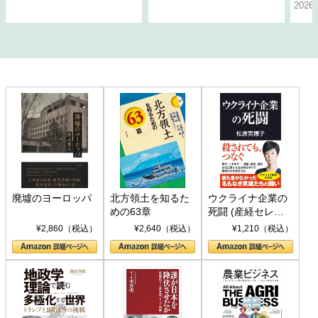
202
廃墟のヨーロッパ
北方領土を知るた
ウクライナ企業の
めの63章
死闘 (産経セレク
ト S 039)
¥2,860（税込）
¥2,640（税込）
¥1,210（税込）