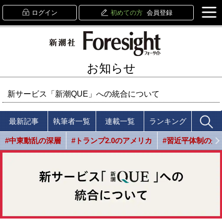
ログイン
初めての方
会員登録
お知らせ
新サービス「新潮QUE」への統合について
最新記事
執筆者一覧
連載一覧
ランキング
#中東動乱の深層
#トランプ2.0のアメリカ
#習近平体制の光