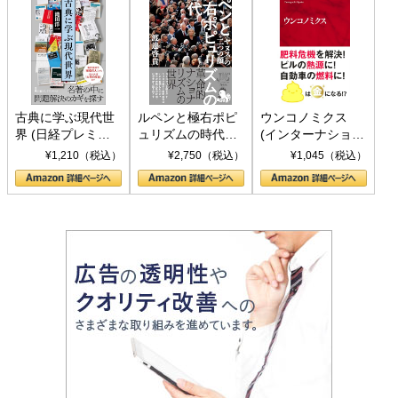
古典に学ぶ現代世
ルペンと極右ポピ
ウンコノミクス
界 (日経プレミア
ュリズムの時代：
(インターナショナ
シリーズ)
〈ヤヌス〉の二つ
ル新書)
¥1,210（税込）
¥2,750（税込）
¥1,045（税込）
の顔