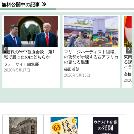
無料公開中の記事
4連戦の米中首脳会談、第1
マリ「ジハーディスト組織」
「エ
戦で勝ったのはどちらか
の攻勢が示唆する西アフリカ
東南
の更なる混迷
る課
フォーサイト編集部
イラ
篠田英朗
2026年5月17日
高橋
2026年5月15日
202