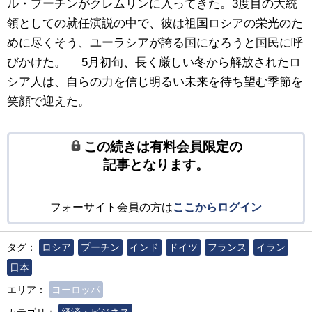
ル・プーチンがクレムリンに入ってきた。3度目の大統
領としての就任演説の中で、彼は祖国ロシアの栄光のた
めに尽くそう、ユーラシアが誇る国になろうと国民に呼
びかけた。 5月初旬、長く厳しい冬から解放されたロ
シア人は、自らの力を信じ明るい未来を待ち望む季節を
笑顔で迎えた。
この続きは有料会員限定の
記事となります。
フォーサイト会員の方は
ここからログイン
タグ：
ロシア
プーチン
インド
ドイツ
フランス
イラン
日本
エリア：
ヨーロッパ