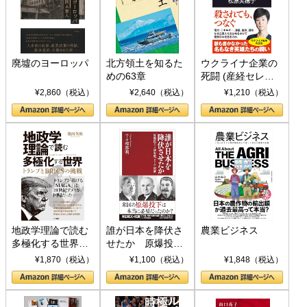
廃墟のヨーロッパ
北方領土を知るた
ウクライナ企業の
めの63章
死闘 (産経セレク
ト S 039)
¥2,860（税込）
¥2,640（税込）
¥1,210（税込）
地政学理論で読む
誰が日本を降伏さ
農業ビジネス
多極化する世界：
せたか 原爆投
トランプとBRICS
下、ソ連参戦、そ
¥1,870（税込）
¥1,100（税込）
¥1,848（税込）
の挑戦
して聖断 (PHP新
書)