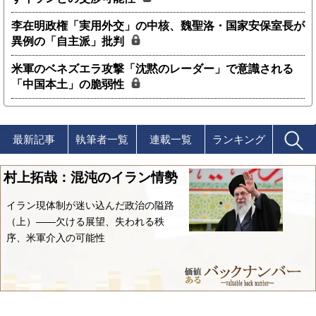
李在明政権「実用外交」の中核、魏聖洛・国家安保室長が
異例の「自主派」批判
米軍のベネズエラ攻撃「沈黙のレーダー」で意識される
「中国本土」の脆弱性
最新記事
執筆者一覧
連載一覧
ランキング
村上拓哉：混沌のイラン情勢
イラン現体制が迷い込んだ政治の隘路
（上）――欠ける展望、失われる秩
序、米軍介入の可能性