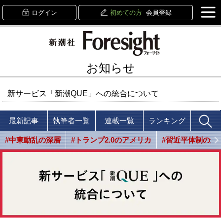
ログイン
初めての方
会員登録
お知らせ
新サービス「新潮QUE」への統合について
最新記事
執筆者一覧
連載一覧
ランキング
#中東動乱の深層
#トランプ2.0のアメリカ
#習近平体制の光