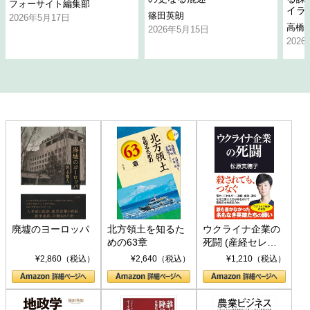
フォーサイト編集部
イラ
篠田英朗
2026年5月17日
高橋
2026年5月15日
202
廃墟のヨーロッパ
北方領土を知るた
ウクライナ企業の
めの63章
死闘 (産経セレク
ト S 039)
¥2,860（税込）
¥2,640（税込）
¥1,210（税込）