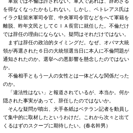
軍規では不倫は許されない。軍人であれば、辞めざる
を得なくなったかもしれない。しかし、ペトレアス氏は
イラク駐留米軍司令官、中央軍司令官などをへて軍籍を
離脱、昨年文民としてＣＩＡ長官に就任した。不倫だけ
では辞任の理由にならない。疑問はそれだけではない。
まずは辞任の政治的タイミングだ。なぜ、オバマ大統
領が再選された６日の大統領選当日に本人に不倫問題が
通知されたのか。選挙への悪影響を懸念したのではない
か。
不倫相手ともう一人の女性とは一体どんな関係だった
のか。
「違法性はない」と報道されているが、本当か。何か
隠された事実があって、辞任したのではないか。
そんな疑問が噴出、大手各紙はベテラン記者を動員し
て集中的に取材したというわけだ。これから次々と出て
くるはずのスクープに期待したい。(春名幹男）