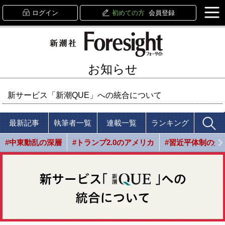
ログイン
初めての方
会員登録
お知らせ
新サービス「新潮QUE」への統合について
最新記事
執筆者一覧
連載一覧
ランキング
#中東動乱の深層
#トランプ2.0のアメリカ
#習近平体制の光