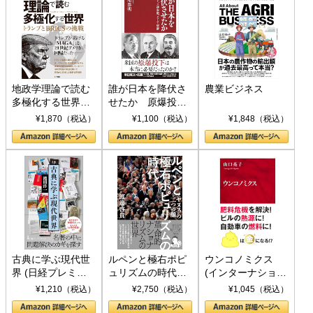
地政学理論で読む
誰が日本を降伏さ
農業ビジネス
多極化する世界：
せたか 原爆投
トランプとBRICS
下、ソ連参戦、そ
¥1,870（税込）
¥1,100（税込）
¥1,848（税込）
の挑戦
して聖断 (PHP新
書)
古典に学ぶ現代世
ルペンと極右ポピ
ウンコノミクス
界 (日経プレミア
ュリズムの時代：
(インターナショナ
シリーズ)
〈ヤヌス〉の二つ
ル新書)
¥1,210（税込）
¥2,750（税込）
¥1,045（税込）
の顔