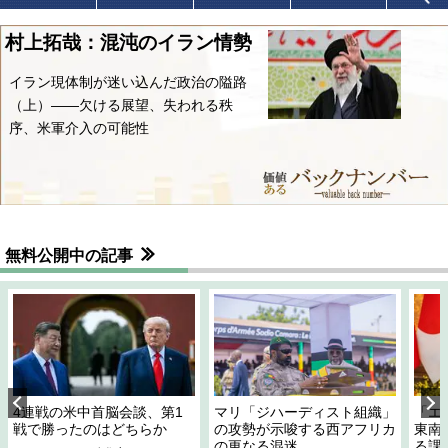
村上拓哉：混沌のイラン情勢
イラン現体制が迷い込んだ政治の隘路
（上）――欠ける展望、失われる秩
序、米軍介入の可能性
無料公開中の記事
4連戦の米中首脳会談、第1
マリ「ジハーディスト組織」
「エ
戦で勝ったのはどちらか
の攻勢が示唆する西アフリカ
東南
の更なる混迷
る課