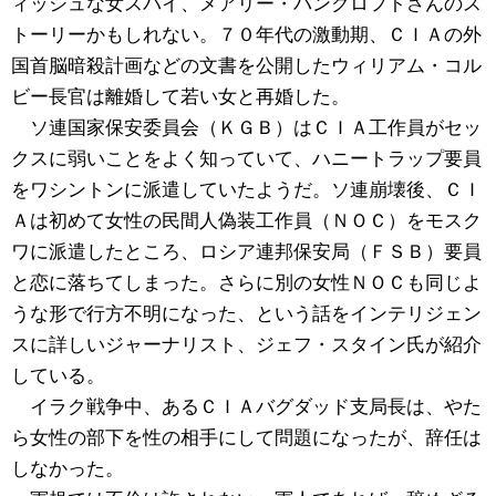
ィッシュな女スパイ、メアリー・バンクロフトさんのス
トーリーかもしれない。７０年代の激動期、ＣＩＡの外
国首脳暗殺計画などの文書を公開したウィリアム・コル
ビー長官は離婚して若い女と再婚した。
ソ連国家保安委員会（ＫＧＢ）はＣＩＡ工作員がセッ
クスに弱いことをよく知っていて、ハニートラップ要員
をワシントンに派遣していたようだ。ソ連崩壊後、ＣＩ
Ａは初めて女性の民間人偽装工作員（ＮＯＣ）をモスク
ワに派遣したところ、ロシア連邦保安局（ＦＳＢ）要員
と恋に落ちてしまった。さらに別の女性ＮＯＣも同じよ
うな形で行方不明になった、という話をインテリジェン
スに詳しいジャーナリスト、ジェフ・スタイン氏が紹介
している。
イラク戦争中、あるＣＩＡバグダッド支局長は、やた
ら女性の部下を性の相手にして問題になったが、辞任は
しなかった。