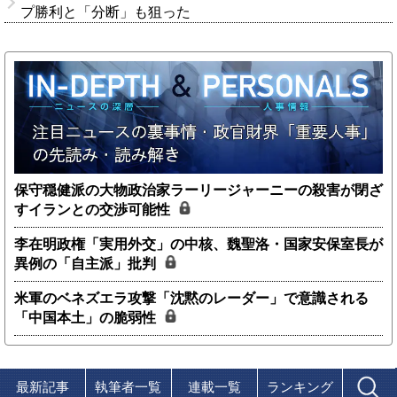
プ勝利と「分断」も狙った
保守穏健派の大物政治家ラーリージャーニーの殺害が閉ざ
すイランとの交渉可能性
李在明政権「実用外交」の中核、魏聖洛・国家安保室長が
異例の「自主派」批判
米軍のベネズエラ攻撃「沈黙のレーダー」で意識される
「中国本土」の脆弱性
最新記事
執筆者一覧
連載一覧
ランキング