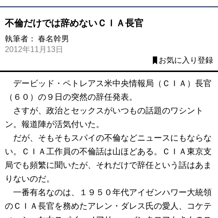
不倫だけでは辞めないＣＩＡ長官
執筆者：
春名幹男
2012年11月13日
お気に入り登録
デービッド・ペトレアス米中央情報局（ＣＩＡ）長官
（６０）の９日の突然の辞任発表。
さすが、政治とセックスがいつもの話題のワシント
ン。報道陣が活気付いた。
だが、そもそもスパイの不倫などニュースにもならな
い。ＣＩＡ工作員の不倫話は山ほどある。ＣＩＡ東京支
局でも頻繁に聞いたが、それだけで辞任という話はあま
りないのだ。
一番有名なのは、１９５０年代アイゼンハワー大統領
のＣＩＡ長官を務めたアレン・ダレス氏の愛人、コケテ