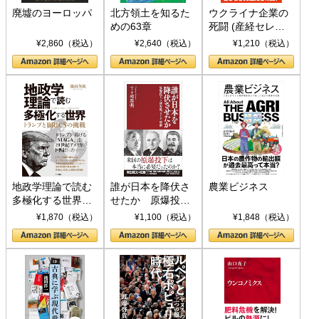
廃墟のヨーロッパ
北方領土を知るた
ウクライナ企業の
めの63章
死闘 (産経セレク
ト S 039)
¥2,860（税込）
¥2,640（税込）
¥1,210（税込）
地政学理論で読む
誰が日本を降伏さ
農業ビジネス
多極化する世界：
せたか 原爆投
トランプとBRICS
下、ソ連参戦、そ
¥1,870（税込）
¥1,100（税込）
¥1,848（税込）
の挑戦
して聖断 (PHP新
書)