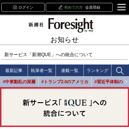
ログイン
初めての方
会員登録
お知らせ
新サービス「新潮QUE」への統合について
最新記事
執筆者一覧
連載一覧
ランキング
#中東動乱の深層
#トランプ2.0のアメリカ
#習近平体制の光