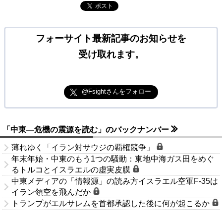
ポスト
フォーサイト最新記事のお知らせを
受け取れます。
@Fsightさんをフォロー
「中東―危機の震源を読む」のバックナンバー
薄れゆく「イラン対サウジの覇権競争」
年末年始・中東のもう1つの騒動：東地中海ガス田をめぐ
るトルコとイスラエルの虚実皮膜
中東メディアの「情報源」の読み方イスラエル空軍F-35は
イラン領空を飛んだか
トランプがエルサレムを首都承認した後に何が起こるか