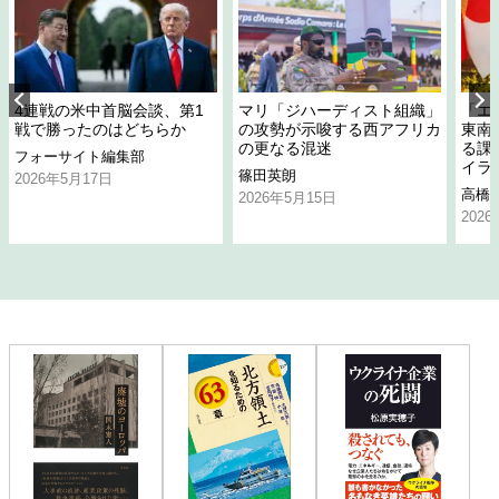
4連戦の米中首脳会談、第1
マリ「ジハーディスト組織」
「エ
戦で勝ったのはどちらか
の攻勢が示唆する西アフリカ
東南
の更なる混迷
る課
フォーサイト編集部
イラ
篠田英朗
2026年5月17日
高橋
2026年5月15日
202