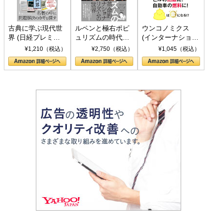
古典に学ぶ現代世
ルペンと極右ポピ
ウンコノミクス
界 (日経プレミア
ュリズムの時代：
(インターナショナ
シリーズ)
〈ヤヌス〉の二つ
ル新書)
¥1,210（税込）
¥2,750（税込）
¥1,045（税込）
の顔