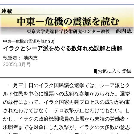
中東―危機の震源を読む(3)
イラクとシーア派をめぐる数知れぬ誤解と曲解
執筆者：
池内恵
2005年3月号
お気に入り登録
一月三十日のイラク国民議会選挙では、シーア派とク
ルド住民を中心に投票への広範な参加がみられた。選挙
の敢行によって、イラク国家再建プロセスの成功が約束
されたわけではなく、テロ攻撃が止むわけでもない。し
かし、イラクの政府機関職員の上層から末端の労働者・
求職者までを対象にした攻撃が、イラクの大多数の意思