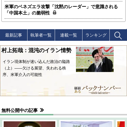
米軍のベネズエラ攻撃「沈黙のレーダー」で意識される
「中国本土」の脆弱性
最新記事
執筆者一覧
連載一覧
ランキング
村上拓哉：混沌のイラン情勢
イラン現体制が迷い込んだ政治の隘路
（上）――欠ける展望、失われる秩
序、米軍介入の可能性
無料公開中の記事