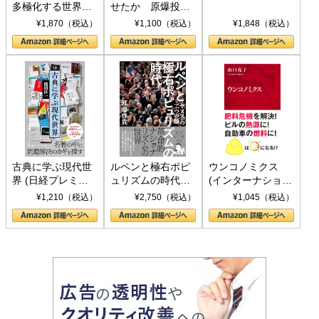
多極化する世界：
せたか 原爆投
トランプとBRICS
下、ソ連参戦、そ
¥1,870（税込）
¥1,100（税込）
¥1,848（税込）
の挑戦
して聖断 (PHP新
書)
古典に学ぶ現代世
ルペンと極右ポピ
ウンコノミクス
界 (日経プレミア
ュリズムの時代：
(インターナショナ
シリーズ)
〈ヤヌス〉の二つ
ル新書)
¥1,210（税込）
¥2,750（税込）
¥1,045（税込）
の顔