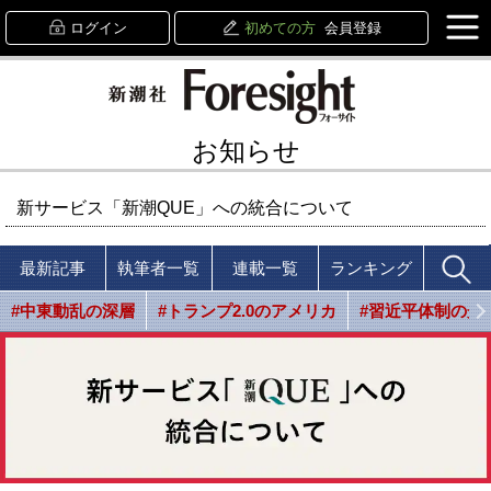
ログイン
初めての方
会員登録
お知らせ
新サービス「新潮QUE」への統合について
最新記事
執筆者一覧
連載一覧
ランキング
#中東動乱の深層
#トランプ2.0のアメリカ
#習近平体制の光