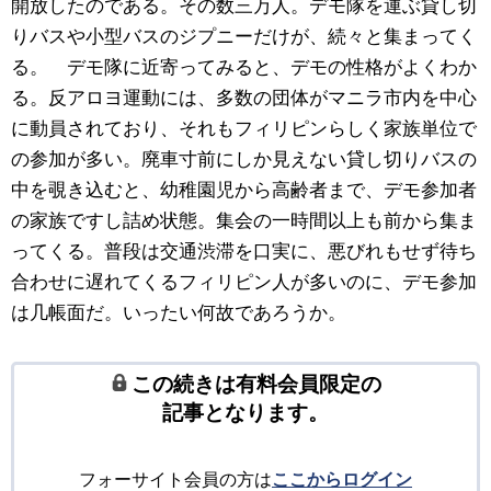
開放したのである。その数三万人。デモ隊を運ぶ貸し切
りバスや小型バスのジプニーだけが、続々と集まってく
る。 デモ隊に近寄ってみると、デモの性格がよくわか
る。反アロヨ運動には、多数の団体がマニラ市内を中心
に動員されており、それもフィリピンらしく家族単位で
の参加が多い。廃車寸前にしか見えない貸し切りバスの
中を覗き込むと、幼稚園児から高齢者まで、デモ参加者
の家族ですし詰め状態。集会の一時間以上も前から集ま
ってくる。普段は交通渋滞を口実に、悪びれもせず待ち
合わせに遅れてくるフィリピン人が多いのに、デモ参加
は几帳面だ。いったい何故であろうか。
この続きは有料会員限定の
記事となります。
フォーサイト会員の方は
ここからログイン