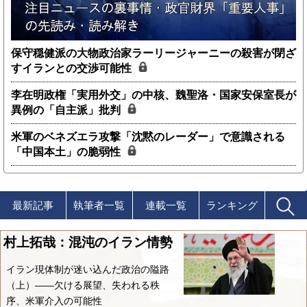
保守穏健派の大物政治家ラーリージャーニーの殺害が閉ざ
すイランとの交渉可能性
李在明政権「実用外交」の中核、魏聖洛・国家安保室長が
異例の「自主派」批判
米軍のベネズエラ攻撃「沈黙のレーダー」で意識される
「中国本土」の脆弱性
最新記事
執筆者一覧
連載一覧
ランキング
村上拓哉：混沌のイラン情勢
イラン現体制が迷い込んだ政治の隘路
（上）――欠ける展望、失われる秩
序、米軍介入の可能性