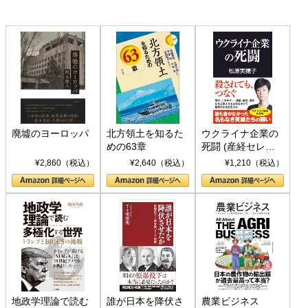
廃墟のヨーロッパ
北方領土を知るた
ウクライナ企業の
めの63章
死闘 (産経セレク
ト S 039)
¥2,860（税込）
¥2,640（税込）
¥1,210（税込）
地政学理論で読む
誰が日本を降伏さ
農業ビジネス