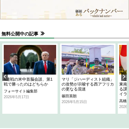
無料公開中の記事
4連戦の米中首脳会談、第1
マリ「ジハーディスト組織」
「エ
戦で勝ったのはどちらか
の攻勢が示唆する西アフリカ
東南
の更なる混迷
る課
フォーサイト編集部
イラ
篠田英朗
2026年5月17日
高橋
2026年5月15日
202