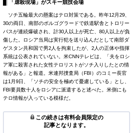
「虐殺現場」がスキー競技会場
ソチ五輪最大の懸案はテロ対策である。昨年12月29、
30の両日、南部のボルゴグラードで鉄道駅舎とトロリー
バスが連続爆破され、計30人以上が死亡、80人以上が負
傷した。ロシア当局は実行犯を送り込んだとして南部ダ
ゲスタン共和国で男2人を拘束したが、2人の正体や指揮
系統は公表されていない。米CNNテレビは、「夫をロシ
ア軍に殺害された女性テロリストがソチ入りしたとの情
報がある」と報道。米連邦捜査局（FBI）のコミー長官
は1月9日、「ソチの安全を極めて憂慮している」とし、
FBI要員数十人をロシアに派遣すると述べた。米側にも
テロ情報が入っている模様だ。
この続きは有料会員限定の
記事となります。