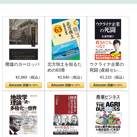
廃墟のヨーロッパ
北方領土を知るた
ウクライナ企業の
めの63章
死闘 (産経セレク
ト S 039)
¥2,860（税込）
¥2,640（税込）
¥1,210（税込）