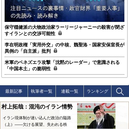
保守穏健派の大物政治家ラーリージャーニーの殺害が閉ざ
すイランとの交渉可能性
李在明政権「実用外交」の中核、魏聖洛・国家安保室長が
異例の「自主派」批判
米軍のベネズエラ攻撃「沈黙のレーダー」で意識される
「中国本土」の脆弱性
最新記事
執筆者一覧
連載一覧
ランキング
村上拓哉：混沌のイラン情勢
イラン現体制が迷い込んだ政治の隘路
（上）――欠ける展望、失われる秩