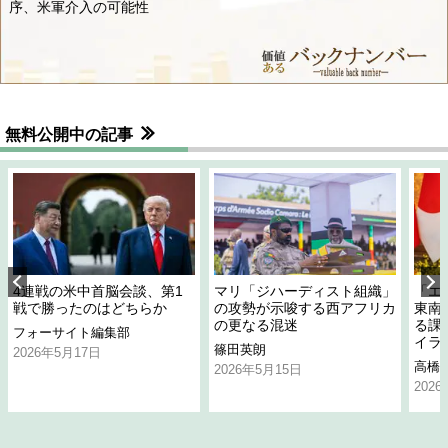
序、米軍介入の可能性
無料公開中の記事
4連戦の米中首脳会談、第1
マリ「ジハーディスト組織」
「エ
戦で勝ったのはどちらか
の攻勢が示唆する西アフリカ
東南
の更なる混迷
る課
フォーサイト編集部
イラ
篠田英朗
2026年5月17日
高橋
2026年5月15日
202