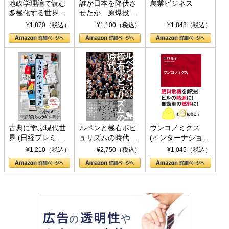
地政学理論で読む
誰が日本を降伏さ
農業ビジネス
多極化する世界：
せたか 原爆投
トランプとBRICS
下、ソ連参戦、そ
¥1,870（税込）
¥1,100（税込）
¥1,848（税込）
の挑戦
して聖断 (PHP新
書)
古典に学ぶ現代世
ルペンと極右ポピ
ウンコノミクス
界 (日経プレミア
ュリズムの時代：
(インターナショナ
シリーズ)
〈ヤヌス〉の二つ
ル新書)
¥1,210（税込）
¥2,750（税込）
¥1,045（税込）
の顔