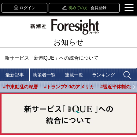
ログイン
初めての方
会員登録
お知らせ
新サービス「新潮QUE」への統合について
最新記事
執筆者一覧
連載一覧
ランキング
#中東動乱の深層
#トランプ2.0のアメリカ
#習近平体制の光