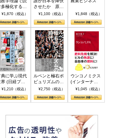
地政学理論で読
誰が日本を降伏
農業ビジネス
む多極化する世
させたか 原爆
界：トランプと
投下、ソ連参
¥1,870（税込）
¥1,100（税込）
¥1,848（税込）
RICSの挑戦
戦、そして聖断
(PHP新書)
古典に学ぶ現代
ルペンと極右ポ
ウンコノミクス
世界 (日経プレ
ピュリズムの時
(インターナシ
ミアシリーズ)
代：〈ヤヌス〉
ョナル新書)
¥1,210（税込）
¥2,750（税込）
¥1,045（税込）
の二つの顔