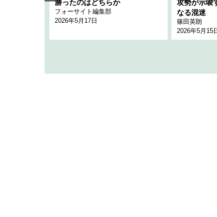
「空白」
勝ったのはどちらか
攻勢が示唆
フォーサイト編集部
のか
なる混迷
2026年5月17日
篠田英朗
2026年5月15