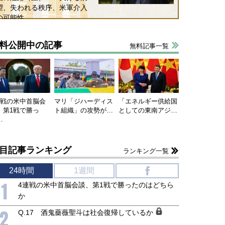
望、失われる秩序、米軍介入
の可能性
料公開中の記事
無料記事一覧
連戦の米中首脳会
マリ「ジハーディス
「エネルギー供給国
、第1戦で勝っ
ト組織」の攻勢が…
としての東南アジ…
…
目記事ランキング
ランキング一覧
24時間
1週間
f
1
4連戦の米中首脳会談、第1戦で勝ったのはどちら
か
2
Q.17 酒鬼薔薇聖斗は社会復帰しているか
国にも理解してほしい「極東
ホルムズ海峡危機で加速したエ