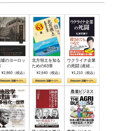
廃墟のヨーロッ
北方領土を知る
ウクライナ企業
パ
ための63章
の死闘 (産経セ
レクト S 039)
¥2,860（税込）
¥2,640（税込）
¥1,210（税込）