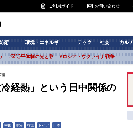
ご利用ガイド
お問い合わせ
ht フォーサイト
防衛
環境・エネルギー
テック
社会
カル
カ
#習近平体制の光と影
#ロシア・ウクライナ戦争
実情
政冷経熱」という日中関係の
島
中国
香港
韓国
ドイツ
日本