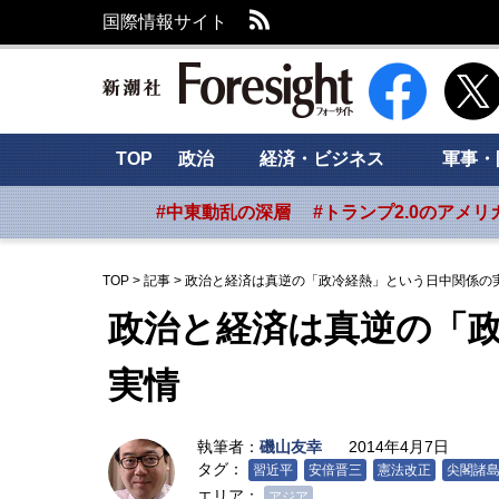
RSS
国際情報サイト
新潮社 Foresig
TOP
政治
経済・ビジネス
軍事・
#中東動乱の深層
#トランプ2.0のアメリ
TOP
>
記事
>
政治と経済は真逆の「政冷経熱」という日中関係の
政治と経済は真逆の「
実情
執筆者：
磯山友幸
2014年4月7日
タグ：
習近平
安倍晋三
憲法改正
尖閣諸
エリア：
アジア