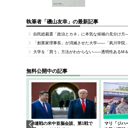
執筆者「磯山友幸」の最新記事
自民総裁選「政治とカネ」に本気な候補の見分け方
「創業家理事長」が消滅させた大学――「夙川学院
大学を「買う」方法がわからない――透明性あるM
無料公開中の記事
艦隊」構想
4連戦の米中首脳会談、第1戦で
マリ「ジハ