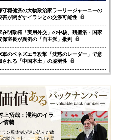
保守穏健派の大物政治家ラーリージャーニーの
殺害が閉ざすイランとの交渉可能性
李在明政権「実用外交」の中核、魏聖洛・国家
安保室長が異例の「自主派」批判
米軍のベネズエラ攻撃「沈黙のレーダー」で意
識される「中国本土」の脆弱性
村上拓哉：混沌のイラ
ン情勢
イラン現体制が迷い込んだ政
治の隘路（上）――欠ける展