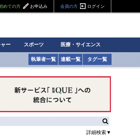
初めての方
お申込み
会員の方
ログイン
チャー
スポーツ
医療・サイエンス
執筆者一覧
連載一覧
タグ一覧
詳細検索▼