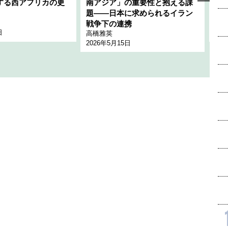
する西アフリカの更
南アジア」の重要性と抱える課
1
題――日本に求められるイラン
全
千々
戦争下の連携
日
202
高橋雅英
2026年5月15日