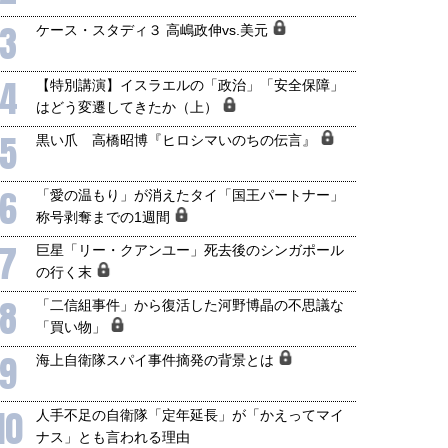
905年体制」における日米韓安
ネルギー転換が「中国依存」に
保障協力の意味
行き着くリスク
3
ケース・スタディ３ 高嶋政伸vs.美元
和泰明
小山堅
6年5月15日
2026年5月14日
4
【特別講演】イスラエルの「政治」「安全保障」
はどう変遷してきたか（上）
5
黒い爪 高橋昭博『ヒロシマいのちの伝言』
6
「愛の温もり」が消えたタイ「国王パートナー」
称号剥奪までの1週間
7
巨星「リー・クアンユー」死去後のシンガポール
の行く末
8
「二信組事件」から復活した河野博晶の不思議な
「買い物」
9
海上自衛隊スパイ事件摘発の背景とは
10
人手不足の自衛隊「定年延長」が「かえってマイ
ナス」とも言われる理由