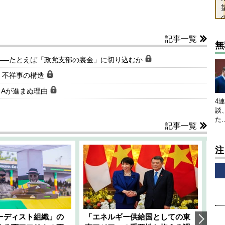
記事一覧
無
――たとえば「政党支部の裏金」に切り込むか
」不祥事の構造
＆Aが進まぬ理由
4
談
た
記事一覧
注
ーディスト組織」の
「エネルギー供給国としての東
韓