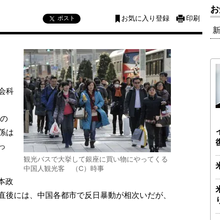
お
ポスト
お気に入り登録
印刷
会科
相の
係は
っ
観光バスで大挙して銀座に買い物にやってくる
中国人観光客 （C）時事
本政
直後には、中国各都市で反日暴動が相次いだが、