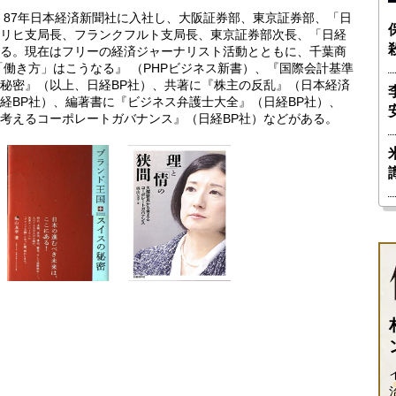
。87年日本経済新聞社に入社し、大阪証券部、東京証券部、「日
リヒ支局長、フランクフルト支局長、東京証券部次長、「日経
る。現在はフリーの経済ジャーナリスト活動とともに、千葉商
「働き方」はこうなる』 （PHPビジネス新書）、『国際会計基準
秘密』（以上、日経BP社）、共著に『株主の反乱』（日本経済
経BP社）、編著書に『ビジネス弁護士大全』（日経BP社）、
考えるコーポレートガバナンス』（日経BP社）などがある。