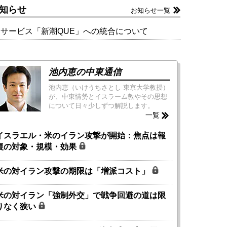
知らせ
お知らせ一覧
新サービス「新潮QUE」への統合について
池内恵の中東通信
池内恵（いけうちさとし 東京大学教授）
が、中東情勢とイスラーム教やその思想
について日々少しずつ解説します。
一覧
イスラエル・米のイラン攻撃が開始：焦点は報
復の対象・規模・効果
米の対イラン攻撃の期限は「増派コスト」
米の対イラン「強制外交」で戦争回避の道は限
りなく狭い