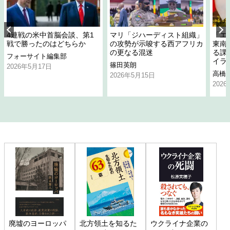
4連戦の米中首脳会談、第1
マリ「ジハーディスト組織」
「エ
戦で勝ったのはどちらか
の攻勢が示唆する西アフリカ
東南
の更なる混迷
る課
フォーサイト編集部
イラ
篠田英朗
2026年5月17日
高橋
2026年5月15日
202
廃墟のヨーロッパ
北方領土を知るた
ウクライナ企業の