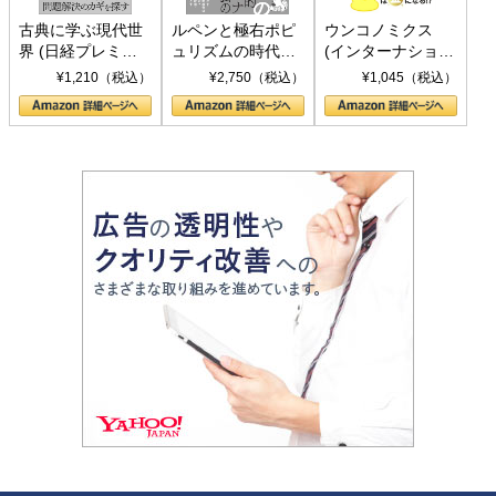
古典に学ぶ現代世
ルペンと極右ポピ
ウンコノミクス
界 (日経プレミア
ュリズムの時代：
(インターナショナ
シリーズ)
〈ヤヌス〉の二つ
ル新書)
¥1,210（税込）
¥2,750（税込）
¥1,045（税込）
の顔