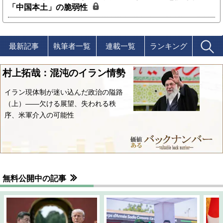
「中国本土」の脆弱性
最新記事
執筆者一覧
連載一覧
ランキング
村上拓哉：混沌のイラン情勢
イラン現体制が迷い込んだ政治の隘路
（上）――欠ける展望、失われる秩
序、米軍介入の可能性
無料公開中の記事