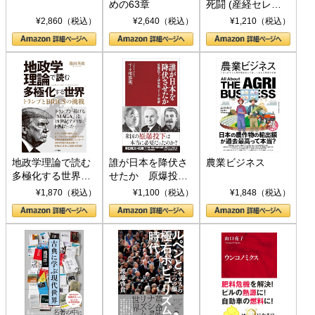
めの63章
死闘 (産経セレク
ト S 039)
¥2,860（税込）
¥2,640（税込）
¥1,210（税込）
地政学理論で読む
誰が日本を降伏さ
農業ビジネス
多極化する世界：
せたか 原爆投
トランプとBRICS
下、ソ連参戦、そ
¥1,870（税込）
¥1,100（税込）
¥1,848（税込）
の挑戦
して聖断 (PHP新
書)