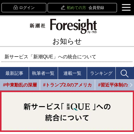
ログイン
初めての方
会員登録
お知らせ
新サービス「新潮QUE」への統合について
最新記事
執筆者一覧
連載一覧
ランキング
#中東動乱の深層
#トランプ2.0のアメリカ
#習近平体制の光