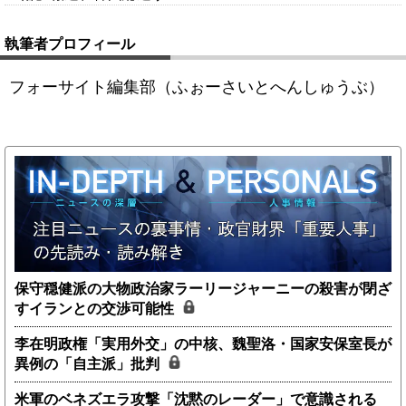
執筆者プロフィール
フォーサイト編集部（ふぉーさいとへんしゅうぶ）
保守穏健派の大物政治家ラーリージャーニーの殺害が閉ざ
すイランとの交渉可能性
李在明政権「実用外交」の中核、魏聖洛・国家安保室長が
異例の「自主派」批判
米軍のベネズエラ攻撃「沈黙のレーダー」で意識される