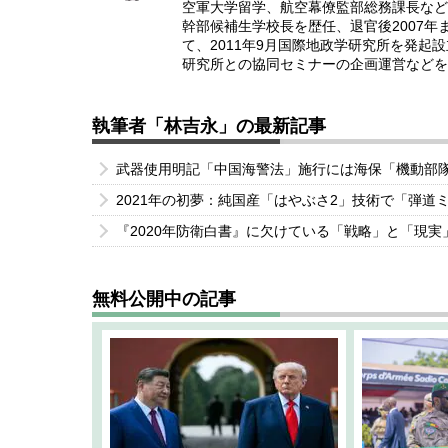
空軍大学留学、航空幕僚監部総務課長など
幹部候補生学校長を歴任、退官後2007
て、2011年9月国際地政学研究所を発
研究所との協同セミナーの企画運営などを
執筆者「林吉永」の最新記事
武器使用明記「中国海警法」施行には海保「機動部
2021年の初夢：純国産「はやぶさ2」技術で「弾道
『2020年防衛白書』に欠けている「戦略」と「現
無料公開中の記事