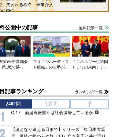
望、失われる秩序、米軍介入
国にも理解してほしい「極東
ホルムズ海峡危機で加速したエ
の可能性
905年体制」における日米韓安
ネルギー転換が「中国依存」に
保障協力の意味
行き着くリスク
料公開中の記事
無料記事一覧
和泰明
小山堅
6年5月15日
2026年5月14日
連戦の米中首脳会
マリ「ジハーディス
「エネルギー供給国
、第1戦で勝っ
ト組織」の攻勢が…
としての東南アジ…
…
目記事ランキング
ランキング一覧
24時間
1週間
f
1
Q.17 酒鬼薔薇聖斗は社会復帰しているか
2
【魂となり逢える日まで】シリーズ「東日本大震
災」遺族の終わらぬ旅（10）亡き息子と共に語り