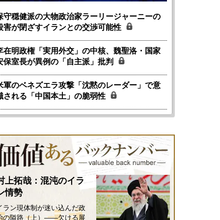
保守穏健派の大物政治家ラーリージャーニーの
殺害が閉ざすイランとの交渉可能性
李在明政権「実用外交」の中核、魏聖洛・国家
安保室長が異例の「自主派」批判
米軍のベネズエラ攻撃「沈黙のレーダー」で意
識される「中国本土」の脆弱性
村上拓哉：混沌のイラ
ン情勢
イラン現体制が迷い込んだ政
治の隘路（上）――欠ける展