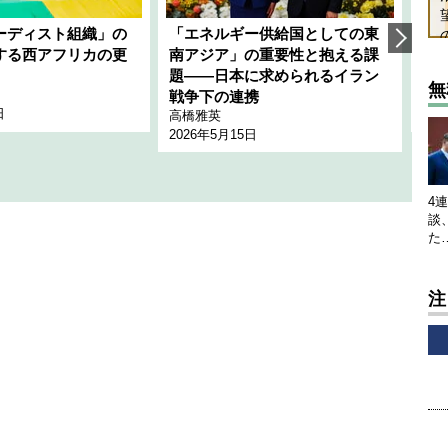
ーディスト組織」の
「エネルギー供給国としての東
韓
する西アフリカの更
南アジア」の重要性と抱える課
1
題――日本に求められるイラン
全
無
千々
戦争下の連携
日
202
高橋雅英
2026年5月15日
4
談
た
注