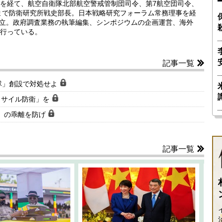
を経て、航空自衛隊北部航空警戒管制団司令、第7航空団司令、
年まで防衛研究所戦史部長。日本戦略研究フォーラム常務理事を経
起設立。政府調査業務の執筆編集、シンポジウムの企画運営、海外
行っている。
記事一覧
隊」創設で対処せよ
ミサイル防衛」を
実」の乖離を防げ
記事一覧