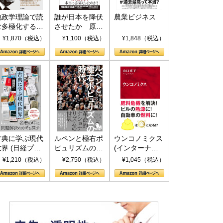
地政学理論で読
誰が日本を降伏
農業ビジネス
む多極化する世
させたか 原爆
界：トランプと
投下、ソ連参
¥1,870（税込）
¥1,100（税込）
¥1,848（税込）
RICSの挑戦
戦、そして聖断
(PHP新書)
古典に学ぶ現代
ルペンと極右ポ
ウンコノミクス
世界 (日経プレ
ピュリズムの時
(インターナシ
ミアシリーズ)
代：〈ヤヌス〉
ョナル新書)
¥1,210（税込）
¥2,750（税込）
¥1,045（税込）
の二つの顔