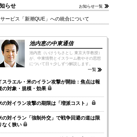
知らせ
お知らせ一覧
新サービス「新潮QUE」への統合について
池内恵の中東通信
池内恵（いけうちさとし 東京大学教授）
が、中東情勢とイスラーム教やその思想
について日々少しずつ解説します。
一覧
イスラエル・米のイラン攻撃が開始：焦点は報
復の対象・規模・効果
米の対イラン攻撃の期限は「増派コスト」
米の対イラン「強制外交」で戦争回避の道は限
りなく狭い