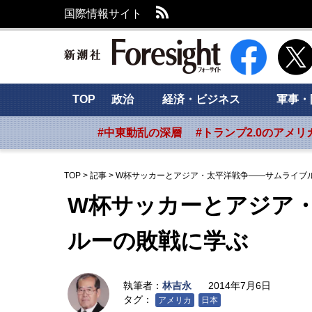
RSS
国際情報サイト
新潮社 Foresig
TOP
政治
経済・ビジネス
軍事・
#中東動乱の深層
#トランプ2.0のアメリ
TOP
>
記事
>
W杯サッカーとアジア・太平洋戦争――サムライブ
W杯サッカーとアジア
ルーの敗戦に学ぶ
執筆者：
林吉永
2014年7月6日
タグ：
アメリカ
日本