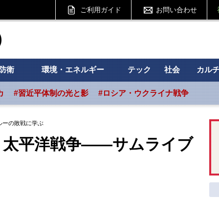
ご利用ガイド
お問い合わせ
ht フォーサイト
防衛
環境・エネルギー
テック
社会
カル
カ
#習近平体制の光と影
#ロシア・ウクライナ戦争
ルーの敗戦に学ぶ
・太平洋戦争――サムライブ