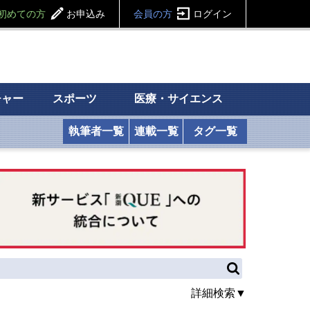
初めての方
お申込み
会員の方
ログイン
チャー
スポーツ
医療・サイエンス
執筆者一覧
連載一覧
タグ一覧
詳細検索▼