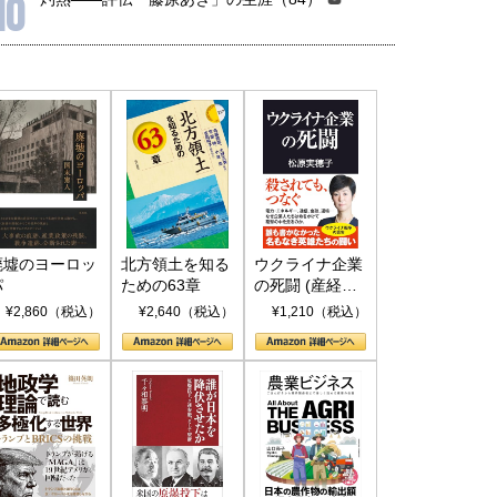
10
廃墟のヨーロッ
北方領土を知る
ウクライナ企業
パ
ための63章
の死闘 (産経セ
レクト S 039)
¥2,860（税込）
¥2,640（税込）
¥1,210（税込）