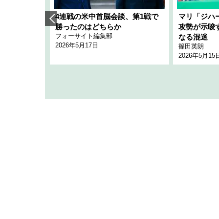
艦隊」構想
4連戦の米中首脳会談、第1戦で
マリ「ジハ
「空白」
勝ったのはどちらか
攻勢が示唆
フォーサイト編集部
のか
なる混迷
2026年5月17日
篠田英朗
2026年5月15