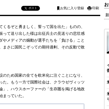
お
ポスト
お気に入り登録
印刷
てくるぞと勇ましく、誓って国を出た」ものの、
振って送り出した様は出征兵士の見送りの悲壮感
ダやメディアの煽動が選手たちを「負ける」こと
。まさに国民こぞっての期待過剰、その反動で敗
設のため国家の全てを欧米化に注ぐことになり、
った。もう一方で国際社会は、クラウゼヴィッツ
論」、ハウスホーファーの「生存圏を掲げる地政
始まっていた。