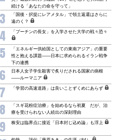
続ける「あなたの命を守って」
3
「国後・択捉にレアメタル」で領土返還はさらに
遠のく？
4
「プーチンの長女」を入学させた大学の戦々恐々
5
「エネルギー供給国としての東南アジア」の重要
性と抱える課題――日本に求められるイラン戦争
下の連携
6
日本人女子学生殺害で炙りだされる国家の病根
――ルーマニア
7
「学習の高速道路」は良いことずくめにあらず
8
「スギ花粉症治療」を始めるなら初夏 だが、治
療を受けられない人続出の深刻理由
9
株安は臨界点に接近「日本封じ込め論」も浮上
灼熱――評伝「藤原あき」の生涯（84）