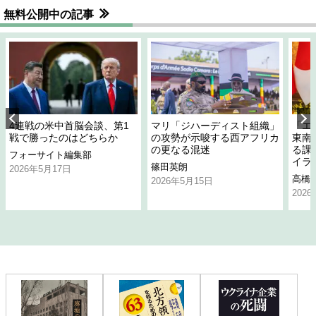
無料公開中の記事
4連戦の米中首脳会談、第1
マリ「ジハーディスト組織」
「エ
戦で勝ったのはどちらか
の攻勢が示唆する西アフリカ
東南
の更なる混迷
る課
フォーサイト編集部
イラ
篠田英朗
2026年5月17日
高橋
2026年5月15日
202