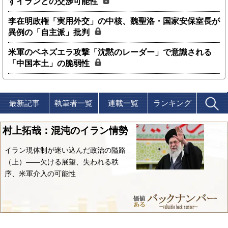
すイランとの交渉可能性
李在明政権「実用外交」の中核、魏聖洛・国家安保室長が
異例の「自主派」批判
米軍のベネズエラ攻撃「沈黙のレーダー」で意識される
「中国本土」の脆弱性
最新記事
執筆者一覧
連載一覧
ランキング
村上拓哉：混沌のイラン情勢
イラン現体制が迷い込んだ政治の隘路
（上）――欠ける展望、失われる秩
序、米軍介入の可能性