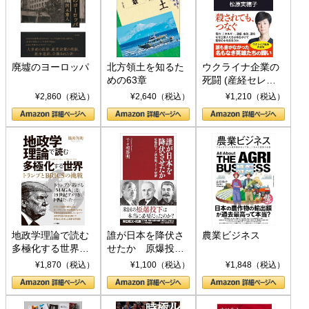
廃墟のヨーロッパ
北方領土を知るた
ウクライナ企業の
めの63章
死闘 (産経セレク
ト S 039)
¥2,860（税込）
¥2,640（税込）
¥1,210（税込）
地政学理論で読む
誰が日本を降伏さ
農業ビジネス
多極化する世界：
せたか 原爆投
トランプとBRICS
下、ソ連参戦、そ
¥1,870（税込）
¥1,100（税込）
¥1,848（税込）
の挑戦
して聖断 (PHP新
書)