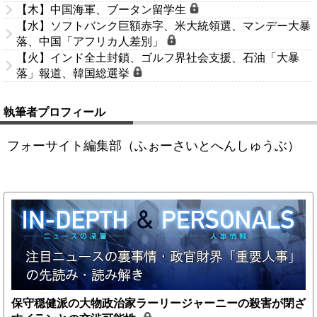
【木】中国海軍、ブータン留学生
【水】ソフトバンク巨額赤字、米大統領選、マンデー大暴
落、中国「アフリカ人差別」
【火】インド全土封鎖、ゴルフ界社会支援、石油「大暴
落」報道、韓国総選挙
執筆者プロフィール
フォーサイト編集部（ふぉーさいとへんしゅうぶ）
保守穏健派の大物政治家ラーリージャーニーの殺害が閉ざ