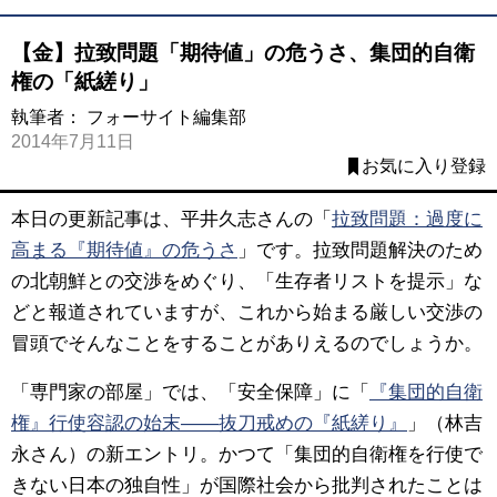
【金】拉致問題「期待値」の危うさ、集団的自衛
権の「紙縒り」
執筆者：
フォーサイト編集部
2014年7月11日
お気に入り登録
本日の更新記事は、平井久志さんの「
拉致問題：過度に
高まる『期待値』の危うさ
」です。拉致問題解決のため
の北朝鮮との交渉をめぐり、「生存者リストを提示」な
どと報道されていますが、これから始まる厳しい交渉の
冒頭でそんなことをすることがありえるのでしょうか。
「専門家の部屋」では、「安全保障」に「
『集団的自衛
権』行使容認の始末――抜刀戒めの『紙縒り』
」（林吉
永さん）の新エントリ。かつて「集団的自衛権を行使で
きない日本の独自性」が国際社会から批判されたことは