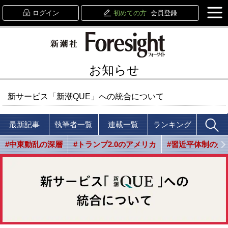
ログイン
初めての方
会員登録
お知らせ
新サービス「新潮QUE」への統合について
最新記事
執筆者一覧
連載一覧
ランキング
#中東動乱の深層
#トランプ2.0のアメリカ
#習近平体制の光