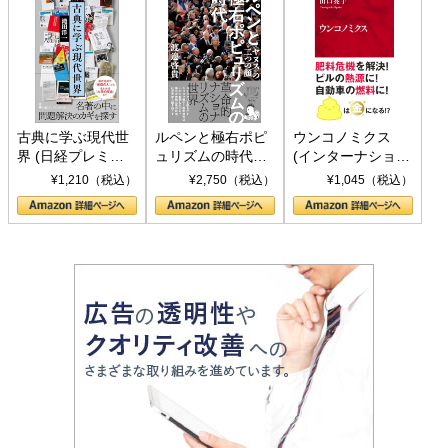
古典に学ぶ現代世
ルペンと極右ポピ
ウンコノミクス
界 (日経プレミア
ュリズムの時代：
(インターナショナ
シリーズ)
〈ヤヌス〉の二つ
ル新書)
¥1,210（税込）
¥2,750（税込）
¥1,045（税込）
の顔