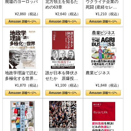
廃墟のヨーロッパ
北方領土を知るた
ウクライナ企業の
めの63章
死闘 (産経セレク
ト S 039)
¥2,860（税込）
¥2,640（税込）
¥1,210（税込）
地政学理論で読む
誰が日本を降伏さ
農業ビジネス
多極化する世界：
せたか 原爆投
トランプとBRICS
下、ソ連参戦、そ
¥1,870（税込）
¥1,100（税込）
¥1,848（税込）
の挑戦
して聖断 (PHP新
書)