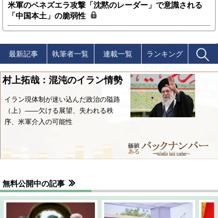
米軍のベネズエラ攻撃「沈黙のレーダー」で意識される
「中国本土」の脆弱性
最新記事
執筆者一覧
連載一覧
ランキング
村上拓哉：混沌のイラン情勢
イラン現体制が迷い込んだ政治の隘路
（上）――欠ける展望、失われる秩
序、米軍介入の可能性
無料公開中の記事