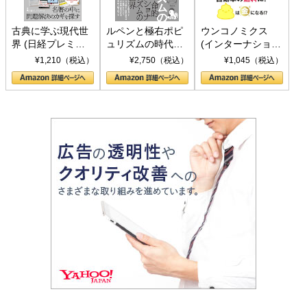
古典に学ぶ現代世
ルペンと極右ポピ
ウンコノミクス
界 (日経プレミア
ュリズムの時代：
(インターナショナ
シリーズ)
〈ヤヌス〉の二つ
ル新書)
¥1,210（税込）
¥2,750（税込）
¥1,045（税込）
の顔