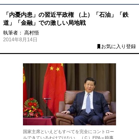
「内憂内患」の習近平政権 （上）「石油」「鉄
道」「金融」での激しい局地戦
執筆者：
高村悟
2014年8月14日
お気に入り登録
国家主席といえどもすべてを完全にコントロー
ルできているわけではない （Ｃ）EPA＝時事