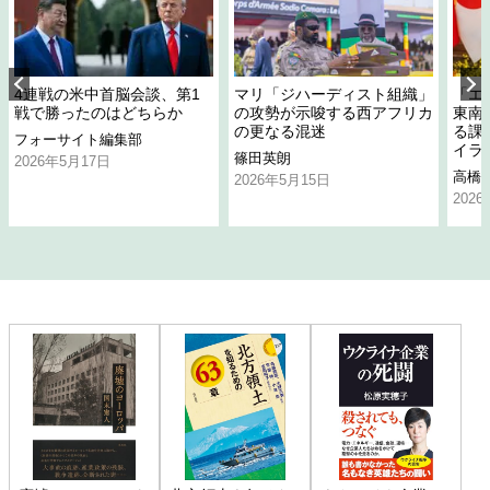
4連戦の米中首脳会談、第1
マリ「ジハーディスト組織」
「エ
戦で勝ったのはどちらか
の攻勢が示唆する西アフリカ
東南
の更なる混迷
る課
フォーサイト編集部
イラ
篠田英朗
2026年5月17日
高橋
2026年5月15日
202