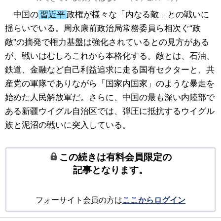
中国の
習近平
政権が様々な「内なる敵」との戦いに
揺らいでいる。周永康前政治局常務委員ら相次ぐ“政
敵”の摘発で権力基盤は強化されているとの見方がある
が、戦いはむしろこれから本格化する。敵とは、石油、
鉄道、金融など自己利益追求に走る国有セクターと、共
産党の軍隊でありながら「国家内国家」のような暴走を
始めた人民解放軍だ。さらに、中国の最も深い内陸部で
ある新疆ウイグル自治区では、弾圧に抵抗するウイグル
族と泥沼の戦いに突入している。
この続きは有料会員限定の
記事となります。
フォーサイト会員の方は
ここからログイン