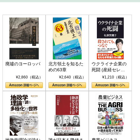
廃墟のヨーロッパ
北方領土を知るた
ウクライナ企業の
めの63章
死闘 (産経セレク
ト S 039)
¥2,860（税込）
¥2,640（税込）
¥1,210（税込）
地政学理論で読む
誰が日本を降伏さ
農業ビジネス