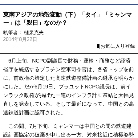
東南アジアの地殻変動（下）「タイ」「ミャンマ
ー」は「親日」なのか？
執筆者：
樋泉克夫
2014年8月22日
お気に入り登録
6月上旬、NCPO副議長で財務・運輸・商務など経済
省庁を統括するプラチン空軍司令官は、各省トップを前
に、前政権の策定した高速鉄道整備計画の継承を明らか
にした。だが6月19日、プラユットNCPO議長は、前イ
ンラック政権が掲げた一連のインフラ計画凍結と大幅見
直しを発表している。そして最近になって、中国との高
速鉄道計画は認可された。
この間、7月下旬、ミャンマーは中国との間の鉄道建
設計画協定の破棄を申し出る一方、対米接近に積極姿勢