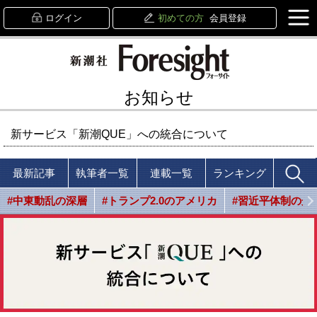
ログイン
初めての方
会員登録
お知らせ
新サービス「新潮QUE」への統合について
最新記事
執筆者一覧
連載一覧
ランキング
#中東動乱の深層
#トランプ2.0のアメリカ
#習近平体制の光