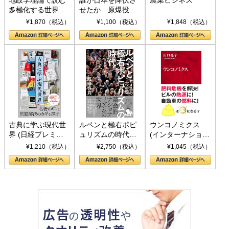
多極化する世界：
せたか 原爆投
トランプとBRICS
下、ソ連参戦、そ
¥1,870（税込）
¥1,100（税込）
¥1,848（税込）
の挑戦
して聖断 (PHP新
書)
古典に学ぶ現代世
ルペンと極右ポピ
ウンコノミクス
界 (日経プレミア
ュリズムの時代：
(インターナショナ
シリーズ)
〈ヤヌス〉の二つ
ル新書)
¥1,210（税込）
¥2,750（税込）
¥1,045（税込）
の顔