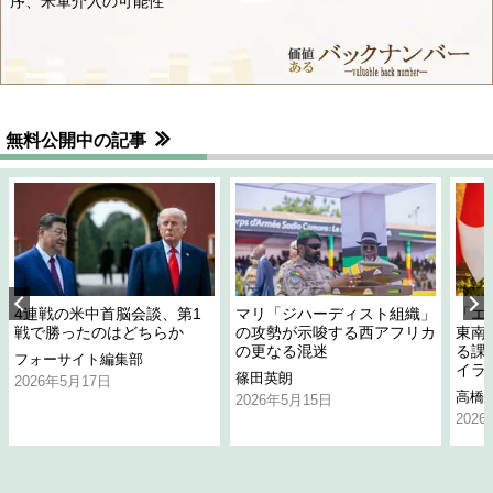
序、米軍介入の可能性
無料公開中の記事
4連戦の米中首脳会談、第1
マリ「ジハーディスト組織」
「エ
戦で勝ったのはどちらか
の攻勢が示唆する西アフリカ
東南
の更なる混迷
る課
フォーサイト編集部
イラ
篠田英朗
2026年5月17日
高橋
2026年5月15日
202