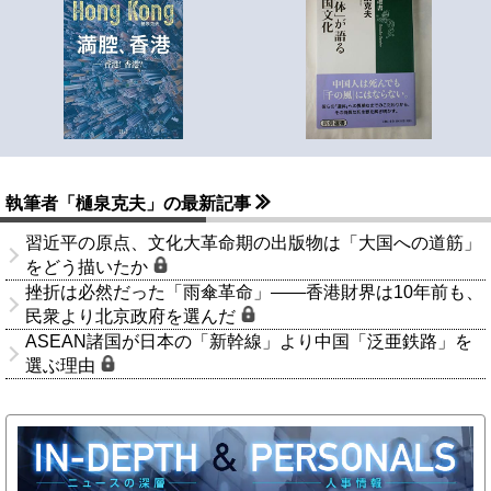
執筆者「樋泉克夫」の最新記事
習近平の原点、文化大革命期の出版物は「大国への道筋」
をどう描いたか
挫折は必然だった「雨傘革命」――香港財界は10年前も、
民衆より北京政府を選んだ
ASEAN諸国が日本の「新幹線」より中国「泛亜鉄路」を
選ぶ理由