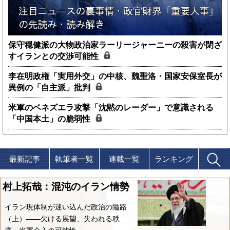
保守穏健派の大物政治家ラーリージャーニーの殺害が閉ざ
すイランとの交渉可能性
李在明政権「実用外交」の中核、魏聖洛・国家安保室長が
異例の「自主派」批判
米軍のベネズエラ攻撃「沈黙のレーダー」で意識される
「中国本土」の脆弱性
最新記事
執筆者一覧
連載一覧
ランキング
村上拓哉：混沌のイラン情勢
イラン現体制が迷い込んだ政治の隘路
（上）――欠ける展望、失われる秩