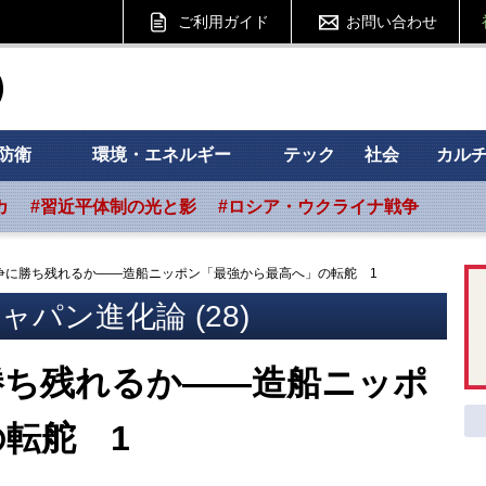
ご利用ガイド
お問い合わせ
ht フォーサイト
防衛
環境・エネルギー
テック
社会
カル
カ
#習近平体制の光と影
#ロシア・ウクライナ戦争
争に勝ち残れるか――造船ニッポン「最強から最高へ」の転舵 1
パン進化論 (28)
勝ち残れるか――造船ニッポ
転舵 1