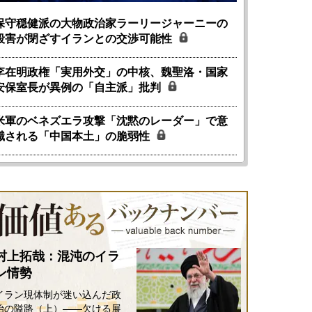
保守穏健派の大物政治家ラーリージャーニーの
殺害が閉ざすイランとの交渉可能性
李在明政権「実用外交」の中核、魏聖洛・国家
安保室長が異例の「自主派」批判
米軍のベネズエラ攻撃「沈黙のレーダー」で意
識される「中国本土」の脆弱性
村上拓哉：混沌のイラ
ン情勢
国にも理解してほしい「極東
ホルムズ海峡危機で加速したエ
905年体制」における日米韓安
ネルギー転換が「中国依存」に
イラン現体制が迷い込んだ政
保障協力の意味
行き着くリスク
治の隘路（上）――欠ける展