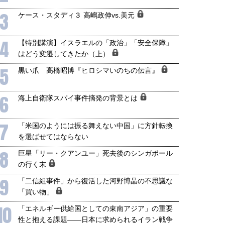
3
ケース・スタディ３ 高嶋政伸vs.美元
4
【特別講演】イスラエルの「政治」「安全保障」
はどう変遷してきたか（上）
5
黒い爪 高橋昭博『ヒロシマいのちの伝言』
6
海上自衛隊スパイ事件摘発の背景とは
7
「米国のようには振る舞えない中国」に方針転換
を選ばせてはならない
8
巨星「リー・クアンユー」死去後のシンガポール
の行く末
9
「二信組事件」から復活した河野博晶の不思議な
「買い物」
10
「エネルギー供給国としての東南アジア」の重要
性と抱える課題――日本に求められるイラン戦争