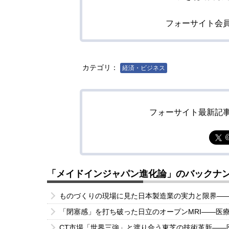
フォーサイト会
カテゴリ：
経済・ビジネス
フォーサイト最新記
「メイドインジャパン進化論」のバックナ
ものづくりの現場に見た日本製造業の実力と限界―
「閉塞感」を打ち破った日立のオープンMRI――医
CT市場「世界三強」と渡り合う東芝の技術革新――