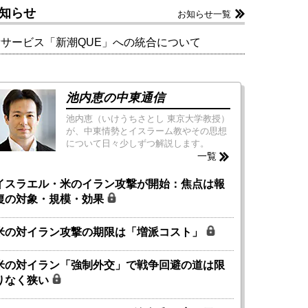
知らせ
お知らせ一覧
新サービス「新潮QUE」への統合について
池内恵の中東通信
池内恵（いけうちさとし 東京大学教授）
が、中東情勢とイスラーム教やその思想
について日々少しずつ解説します。
一覧
イスラエル・米のイラン攻撃が開始：焦点は報
復の対象・規模・効果
米の対イラン攻撃の期限は「増派コスト」
米の対イラン「強制外交」で戦争回避の道は限
りなく狭い