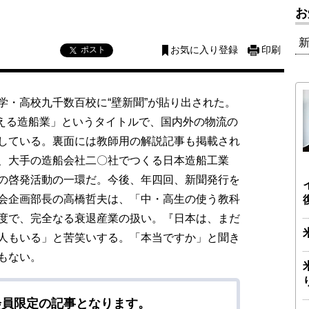
お
ポスト
お気に入り登録
印刷
・高校九千数百校に“壁新聞”が貼り出された。
1 暮らしを支える造船業」というタイトルで、国内外の物流の
している。裏面には教師用の解説記事も掲載され
、大手の造船会社二〇社でつくる日本造船工業
の啓発活動の一環だ。今後、年四回、新聞発行を
会企画部長の高橋哲夫は、「中・高生の使う教科
度で、完全なる衰退産業の扱い。『日本は、まだ
人もいる」と苦笑いする。「本当ですか」と聞き
もない。
会員限定の記事となります。