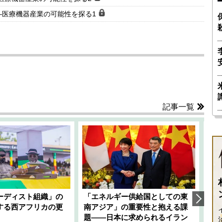
―医療機器産業の可能性を探る1
記事一覧
ーディスト組織」の
「エネルギー供給国としての東
韓
する西アフリカの更
南アジア」の重要性と抱える課
1
題――日本に求められるイラン
全