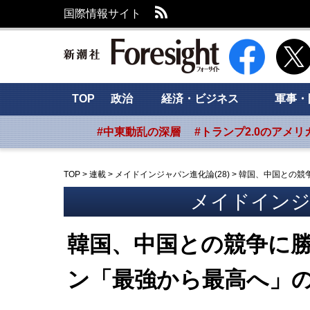
RSS
国際情報サイト
新潮社 Foresig
TOP
政治
経済・ビジネス
軍事・
#中東動乱の深層
#トランプ2.0のアメリ
TOP
>
連載
>
メイドインジャパン進化論(28)
>
韓国、中国との競
メイドインジャ
韓国、中国との競争に
ン「最強から最高へ」の