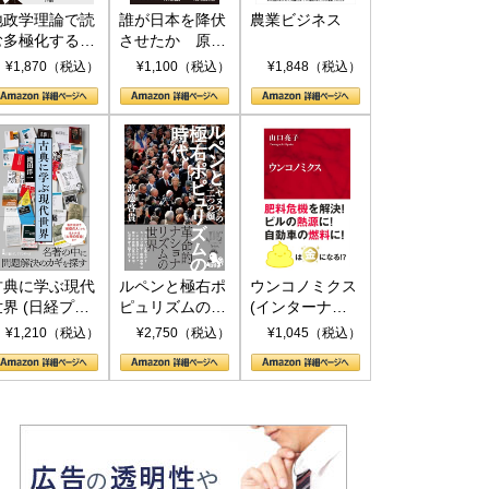
地政学理論で読
誰が日本を降伏
農業ビジネス
む多極化する世
させたか 原爆
界：トランプと
投下、ソ連参
¥1,870（税込）
¥1,100（税込）
¥1,848（税込）
RICSの挑戦
戦、そして聖断
(PHP新書)
古典に学ぶ現代
ルペンと極右ポ
ウンコノミクス
世界 (日経プレ
ピュリズムの時
(インターナシ
ミアシリーズ)
代：〈ヤヌス〉
ョナル新書)
¥1,210（税込）
¥2,750（税込）
¥1,045（税込）
の二つの顔