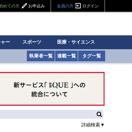
初めての方
お申込み
会員の方
ログイン
チャー
スポーツ
医療・サイエンス
執筆者一覧
連載一覧
タグ一覧
詳細検索▼