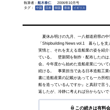
執筆者：
船木春仁
2006年10月号
タグ：
中国
日本
韓国
香港
イギリス
夏休み明けの九月、一八都道府県の中学
「Shipbuilding News vol.
実情と、それを支える造船業の姿を紹介
ている。 壁新聞を制作・配布したのは
会。今年度から始めた造船産業について
続ける。 事業担当である日本造船工業
書に造船産業の記載があっても一カ所程
船を造っているんですか』と真顔で言う
返したが、冷静に考えれば分からないで
この続きは有料