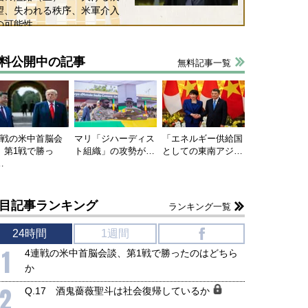
和泰明
小山堅
望、失われる秩序、米軍介入
6年5月15日
2026年5月14日
の可能性
料公開中の記事
無料記事一覧
連戦の米中首脳会
マリ「ジハーディス
「エネルギー供給国
、第1戦で勝っ
ト組織」の攻勢が…
としての東南アジ…
…
目記事ランキング
ランキング一覧
24時間
1週間
f
1
4連戦の米中首脳会談、第1戦で勝ったのはどちら
か
2
Q.17 酒鬼薔薇聖斗は社会復帰しているか