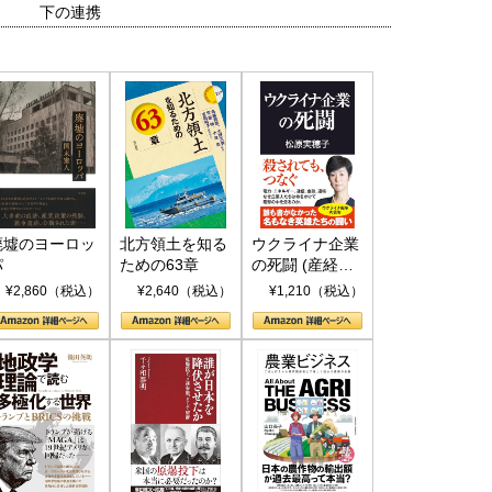
下の連携
廃墟のヨーロッ
北方領土を知る
ウクライナ企業
パ
ための63章
の死闘 (産経セ
レクト S 039)
¥2,860（税込）
¥2,640（税込）
¥1,210（税込）