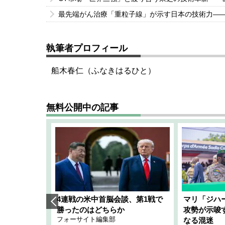
最先端がん治療「重粒子線」が示す日本の技術力―
執筆者プロフィール
船木春仁（ふなきはるひと）
無料公開中の記事
艦隊」構想
4連戦の米中首脳会談、第1戦で
マリ「ジハ
「空白」
勝ったのはどちらか
攻勢が示唆
フォーサイト編集部
のか
なる混迷