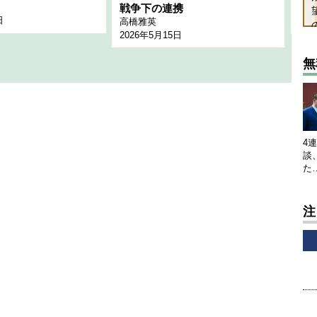
千々
戦争下の連携
日
202
高橋雅英
2026年5月15日
無
4
談
た
注