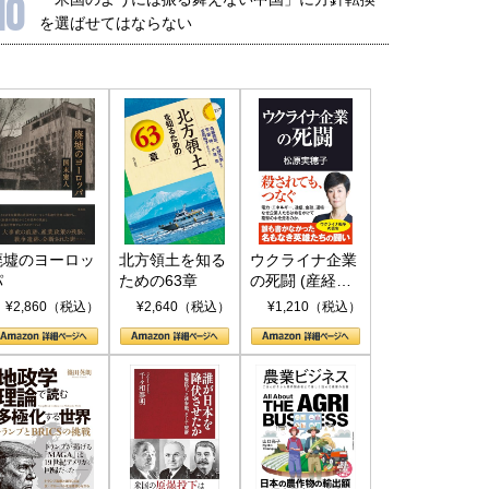
10
を選ばせてはならない
廃墟のヨーロッ
北方領土を知る
ウクライナ企業
パ
ための63章
の死闘 (産経セ
レクト S 039)
¥2,860（税込）
¥2,640（税込）
¥1,210（税込）