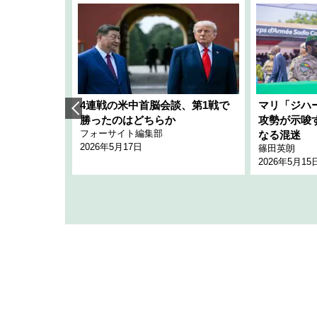
艦隊」構想
4連戦の米中首脳会談、第1戦で
マリ「ジハ
「空白」
勝ったのはどちらか
攻勢が示唆
フォーサイト編集部
のか
なる混迷
2026年5月17日
篠田英朗
2026年5月15