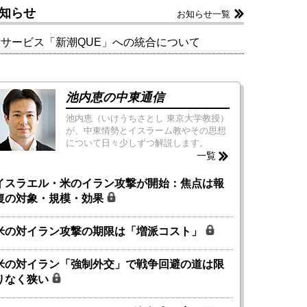
知らせ
お知らせ一覧
新サービス「新潮QUE」への統合について
池内恵の中東通信
池内恵（いけうちさとし 東京大学教授）
が、中東情勢とイスラーム教やその思想
について日々少しずつ解説します。
一覧
イスラエル・米のイラン攻撃が開始：焦点は報
復の対象・規模・効果
米の対イラン攻撃の期限は「増派コスト」
米の対イラン「強制外交」で戦争回避の道は限
りなく狭い