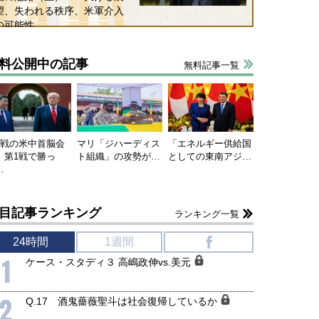
望、失われる秩序、米軍介入
の可能性
料公開中の記事
無料記事一覧
連戦の米中首脳会
マリ「ジハーディス
「エネルギー供給国
、第1戦で勝っ
ト組織」の攻勢が…
としての東南アジ…
…
目記事ランキング
ランキング一覧
24時間
1週間
f
1
ケース・スタディ３ 高嶋政伸vs.美元
2
Q.17 酒鬼薔薇聖斗は社会復帰しているか