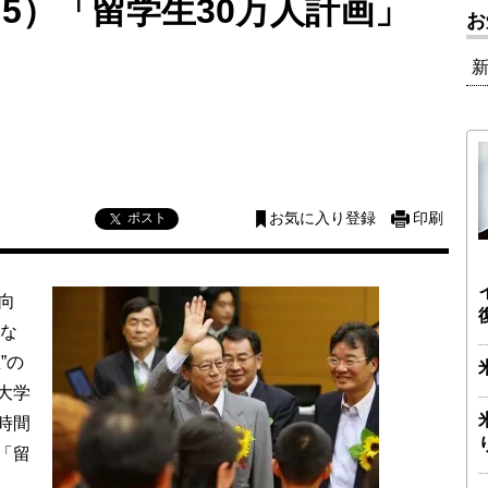
5）「留学生30万人計画」
お
ポスト
お気に入り登録
印刷
向
国な
”の
大学
時間
「留