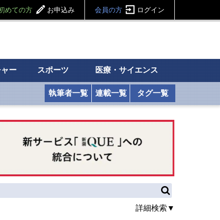
初めての方
お申込み
会員の方
ログイン
チャー
スポーツ
医療・サイエンス
執筆者一覧
連載一覧
タグ一覧
詳細検索▼