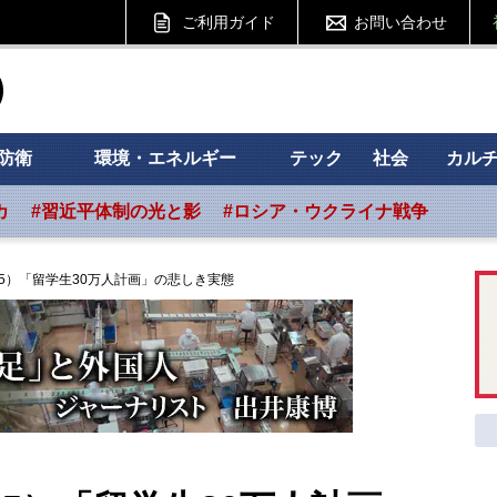
ご利用ガイド
お問い合わせ
ht フォーサイト
防衛
環境・エネルギー
テック
社会
カル
カ
#習近平体制の光と影
#ロシア・ウクライナ戦争
5）「留学生30万人計画」の悲しき実態