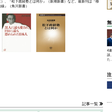
社）、『松下政経塾とは何か』（新潮新書）など。最新刊は『移
前線』（角川新書）
無
4
談
た
注
記事一覧