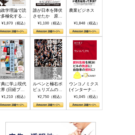
地政学理論で読
誰が日本を降伏
農業ビジネス
む多極化する世
させたか 原爆
界：トランプと
投下、ソ連参
¥1,870（税込）
¥1,100（税込）
¥1,848（税込）
RICSの挑戦
戦、そして聖断
(PHP新書)
古典に学ぶ現代
ルペンと極右ポ
ウンコノミクス
世界 (日経プレ
ピュリズムの時
(インターナシ
ミアシリーズ)
代：〈ヤヌス〉
ョナル新書)
¥1,210（税込）
¥2,750（税込）
¥1,045（税込）
の二つの顔