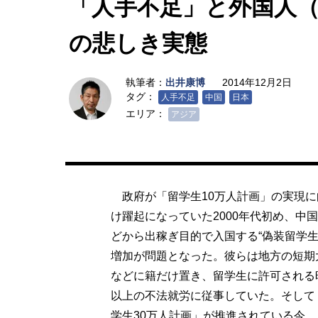
「人手不足」と外国人（
の悲しき実態
執筆者：
出井康博
2014年12月2日
タグ：
人手不足
中国
日本
エリア：
アジア
政府が「留学生10万人計画」の実現に
け躍起になっていた2000年代初め、中
どから出稼ぎ目的で入国する“偽装留学生
増加が問題となった。彼らは地方の短期
などに籍だけ置き、留学生に許可される
以上の不法就労に従事していた。そして
学生30万人計画」が推進されている今、