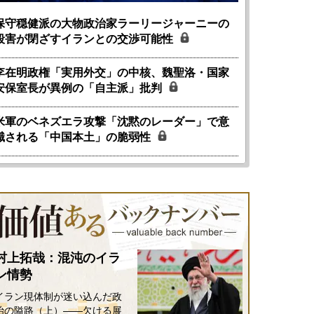
保守穏健派の大物政治家ラーリージャーニーの
殺害が閉ざすイランとの交渉可能性
李在明政権「実用外交」の中核、魏聖洛・国家
安保室長が異例の「自主派」批判
米軍のベネズエラ攻撃「沈黙のレーダー」で意
識される「中国本土」の脆弱性
村上拓哉：混沌のイラ
ン情勢
イラン現体制が迷い込んだ政
治の隘路（上）――欠ける展