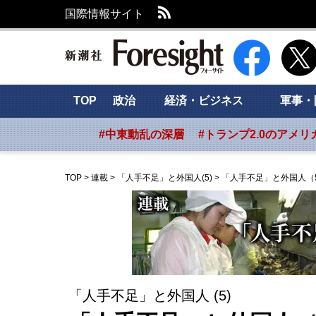
RSS
国際情報サイト
新潮社 Foresig
TOP
政治
経済・ビジネス
軍事・
#中東動乱の深層
#トランプ2.0のアメリ
TOP
>
連載
>
「人手不足」と外国人(5)
>
「人手不足」と外国人（
「人手不足」と外国人 (5)