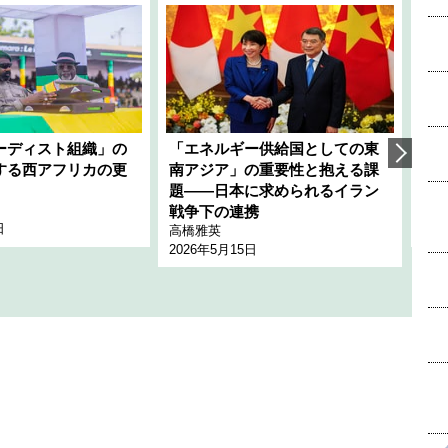
ーディスト組織」の
「エネルギー供給国としての東
韓
する西アフリカの更
南アジア」の重要性と抱える課
1
題――日本に求められるイラン
全
千々
戦争下の連携
日
202
高橋雅英
2026年5月15日