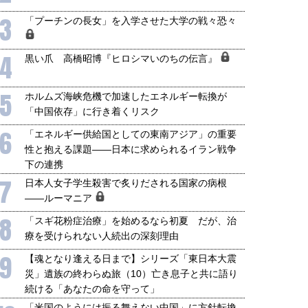
3
「プーチンの長女」を入学させた大学の戦々恐々
4
黒い爪 高橋昭博『ヒロシマいのちの伝言』
5
ホルムズ海峡危機で加速したエネルギー転換が
国にも理解してほしい「極東
ホルムズ海峡危機で加速したエ
「中国依存」に行き着くリスク
905年体制」における日米韓安
ネルギー転換が「中国依存」に
保障協力の意味
行き着くリスク
6
「エネルギー供給国としての東南アジア」の重要
和泰明
小山堅
性と抱える課題――日本に求められるイラン戦争
6年5月15日
2026年5月14日
下の連携
7
日本人女子学生殺害で炙りだされる国家の病根
――ルーマニア
8
「スギ花粉症治療」を始めるなら初夏 だが、治
療を受けられない人続出の深刻理由
9
【魂となり逢える日まで】シリーズ「東日本大震
災」遺族の終わらぬ旅（10）亡き息子と共に語り
続ける「あなたの命を守って」
「米国のようには振る舞えない中国」に方針転換