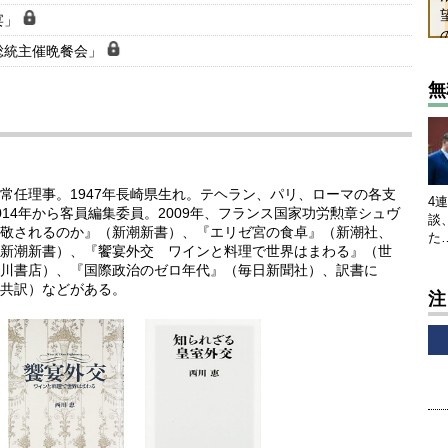
宴」
総統主催晩餐会」
無
常任理事。1947年長崎県生れ。テヘラン、パリ、ローマの各支
4
14年から客員編集委員。2009年、フランス国家功労勲章シュヴ
談
敬されるのか』（新潮新書）、『エリゼ宮の食卓』（新潮社、
た
新潮新書）、『饗宴外交 ワインと料理で世界はまわる』（世
川書店）、『国際政治のゼロ年代』（毎日新聞社）、訳書に
共訳）などがある。
注