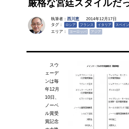
厳格な宮廷スタイルだ
執筆者：
西川恵
2014年12月17日
タグ：
ロシア
フランス
イタリア
スペイ
エリア：
ヨーロッパ
アジア
スウ
ェーデ
ンは毎
年12月
10日、
ノーベ
ル賞受
賞記念