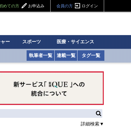
初めての方
お申込み
会員の方
ログイン
チャー
スポーツ
医療・サイエンス
執筆者一覧
連載一覧
タグ一覧
詳細検索▼