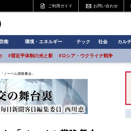
ご利用ガイド
お問い合わせ
ht フォーサイト
防衛
環境・エネルギー
テック
社会
カル
カ
#習近平体制の光と影
#ロシア・ウクライナ戦争
「ノーベル賞晩餐会」