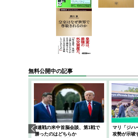
無料公開中の記事
艦隊」構想
4連戦の米中首脳会談、第1戦で
マリ「ジハ
「空白」
勝ったのはどちらか
攻勢が示唆