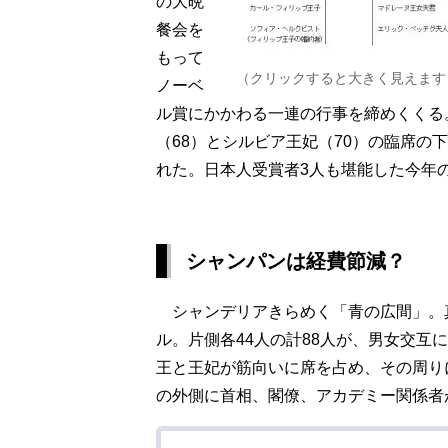
の大晩
餐会を
もって
（クリックすると大きく見えます
ノーベ
ル賞にかかわる一連の行事を締めくくる
（68）とシルビア王妃（70）の臨席の
れた。日本人受賞者3人も堪能した今年
シャンパンは経費節減？
シャンデリアきらめく「青の広間」。真
ル。片側各44人の計88人が、男女交互
王と王妃が筋向いに席を占め、その周り
の外側に首相、閣僚、アカデミー関係者