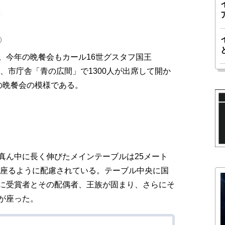
）
。今年の晩餐会もカール16世グスタフ国王
下、市庁舎「青の広間」で1300人が出席して開か
の晩餐会の模様である。
ん中に長く伸びたメインテーブルは25メート
に座るように配慮されている。テーブル中央に国
に受賞者とその配偶者、王族が固まり、さらにそ
が座った。