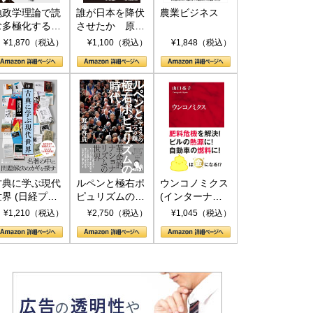
地政学理論で読
誰が日本を降伏
農業ビジネス
む多極化する世
させたか 原爆
界：トランプと
投下、ソ連参
¥1,870（税込）
¥1,100（税込）
¥1,848（税込）
RICSの挑戦
戦、そして聖断
(PHP新書)
古典に学ぶ現代
ルペンと極右ポ
ウンコノミクス
世界 (日経プレ
ピュリズムの時
(インターナシ
ミアシリーズ)
代：〈ヤヌス〉
ョナル新書)
¥1,210（税込）
¥2,750（税込）
¥1,045（税込）
の二つの顔