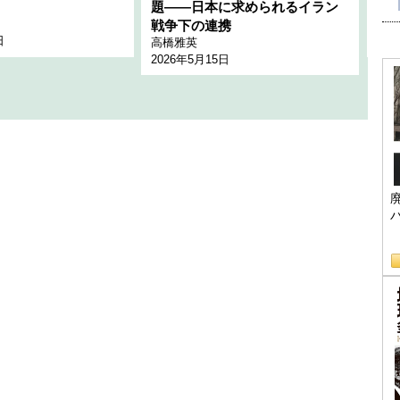
題――日本に求められるイラン
全
千々
戦争下の連携
日
202
高橋雅英
2026年5月15日