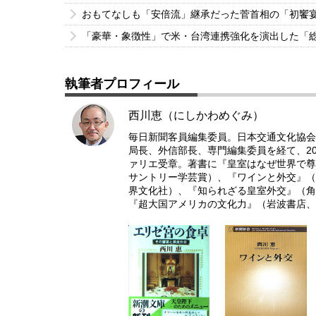
おもてなしも「安倍流」継承だった菅首相の「初饗
「豪華・象徴性」で米・台湾連携強化を演出した「
執筆者プロフィール
西川恵（にしかわめぐみ）
毎日新聞客員編集委員。日本交通文化協会
局長、外信部長、専門編集委員を経て、20
ァリエ受章。著書に『皇室はなぜ世界で尊
サントリー学芸賞）、『ワインと外交』（
界文化社）、『知られざる皇室外交』（角
『超大国アメリカの文化力』（岩波書店、