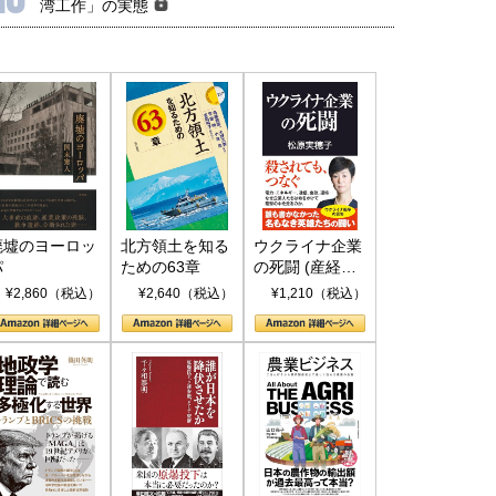
湾工作」の実態
保障協力の意味
行き着くリスク
和泰明
小山堅
6年5月15日
2026年5月14日
廃墟のヨーロッ
北方領土を知る
ウクライナ企業
パ
ための63章
の死闘 (産経セ
レクト S 039)
¥2,860（税込）
¥2,640（税込）
¥1,210（税込）