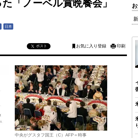
った「ノーベル賞晩餐会」
お
ン
日本
ポスト
お気に入り登録
印刷
中央がグスタフ国王（C）AFP＝時事