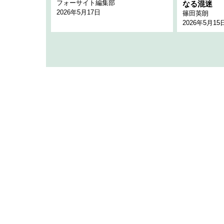
フォーサイト編集部
のか
なる混迷
2026年5月17日
篠田英朗
2026年5月15