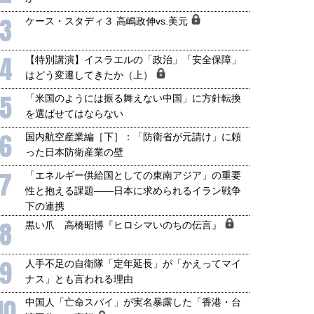
3
ケース・スタディ３ 高嶋政伸vs.美元
4
【特別講演】イスラエルの「政治」「安全保障」
はどう変遷してきたか（上）
5
「米国のようには振る舞えない中国」に方針転換
を選ばせてはならない
6
国内航空産業編［下］：「防衛省が元請け」に頼
った日本防衛産業の壁
7
「エネルギー供給国としての東南アジア」の重要
性と抱える課題――日本に求められるイラン戦争
下の連携
8
黒い爪 高橋昭博『ヒロシマいのちの伝言』
9
人手不足の自衛隊「定年延長」が「かえってマイ
ナス」とも言われる理由
国にも理解してほしい「極東
ホルムズ海峡危機で加速したエ
10
中国人「亡命スパイ」が実名暴露した「香港・台
905年体制」における日米韓安
ネルギー転換が「中国依存」に