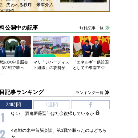
望、失われる秩序、米軍介入
の可能性
料公開中の記事
無料記事一覧
連戦の米中首脳会
マリ「ジハーディス
「エネルギー供給国
、第1戦で勝っ
ト組織」の攻勢が…
としての東南アジ…
…
目記事ランキング
ランキング一覧
24時間
1週間
f
1
Q.17 酒鬼薔薇聖斗は社会復帰しているか
2
4連戦の米中首脳会談、第1戦で勝ったのはどちら
か