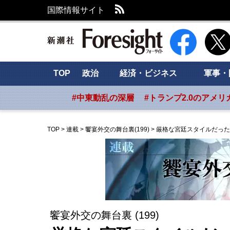
RSS
国際情報サイト
新潮社 Foresig
TOP
政治
経済・ビジネス
軍事・
#中東動乱の深層
#トランプ2.0のアメリ
TOP
>
連載
>
饗宴外交の舞台裏(199)
>
厳格な宮廷スタイルだった
饗宴外交の舞台裏 (199)