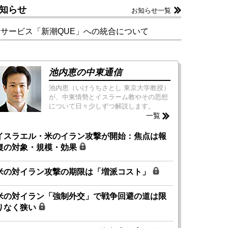
知らせ
お知らせ一覧
新サービス「新潮QUE」への統合について
池内恵の中東通信
池内恵（いけうちさとし 東京大学教授）
が、中東情勢とイスラーム教やその思想
について日々少しずつ解説します。
一覧
イスラエル・米のイラン攻撃が開始：焦点は報
復の対象・規模・効果
米の対イラン攻撃の期限は「増派コスト」
米の対イラン「強制外交」で戦争回避の道は限
りなく狭い