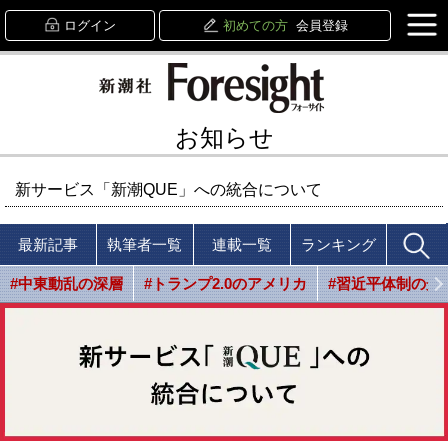
ログイン
初めての方
会員登録
お知らせ
新サービス「新潮QUE」への統合について
最新記事
執筆者一覧
連載一覧
ランキング
#中東動乱の深層
#トランプ2.0のアメリカ
#習近平体制の光