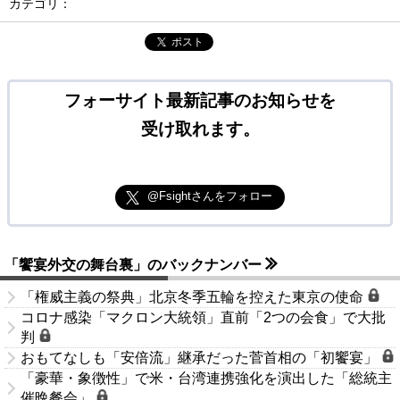
カテゴリ：
ポスト
フォーサイト最新記事のお知らせを
受け取れます。
@Fsightさんをフォロー
「饗宴外交の舞台裏」のバックナンバー
「権威主義の祭典」北京冬季五輪を控えた東京の使命
コロナ感染「マクロン大統領」直前「2つの会食」で大批
判
おもてなしも「安倍流」継承だった菅首相の「初饗宴」
「豪華・象徴性」で米・台湾連携強化を演出した「総統主
催晩餐会」