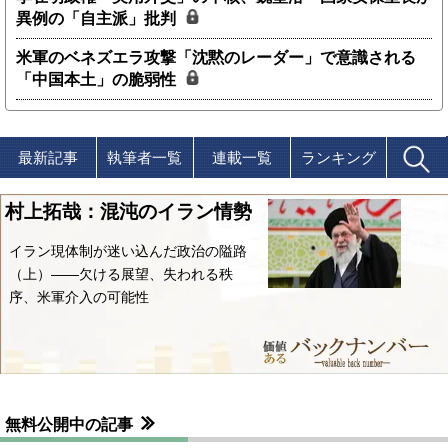
異例の「自主派」批判
米軍のベネズエラ攻撃「沈黙のレーダー」で意識される
「中国本土」の脆弱性
最新記事
執筆者一覧
連載一覧
ランキング
村上拓哉：混沌のイラン情勢
イラン現体制が迷い込んだ政治の隘路
（上）――欠ける展望、失われる秩
序、米軍介入の可能性
無料公開中の記事