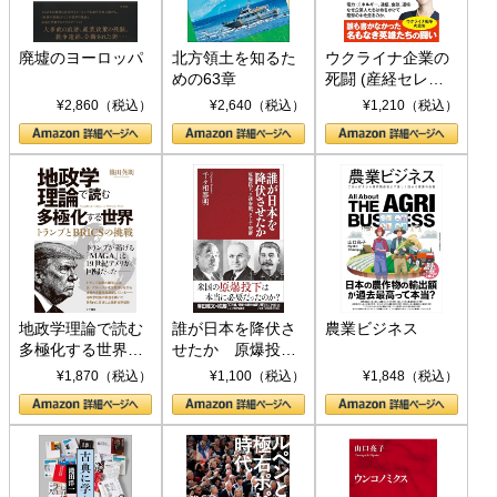
廃墟のヨーロッパ
北方領土を知るた
ウクライナ企業の
めの63章
死闘 (産経セレク
ト S 039)
¥2,860（税込）
¥2,640（税込）
¥1,210（税込）
地政学理論で読む
誰が日本を降伏さ
農業ビジネス
多極化する世界：
せたか 原爆投
トランプとBRICS
下、ソ連参戦、そ
¥1,870（税込）
¥1,100（税込）
¥1,848（税込）
の挑戦
して聖断 (PHP新
書)