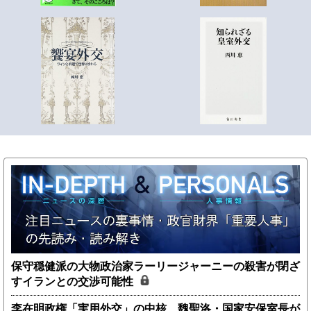
保守穏健派の大物政治家ラーリージャーニーの殺害が閉ざ
すイランとの交渉可能性
李在明政権「実用外交」の中核、魏聖洛・国家安保室長が