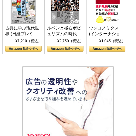
古典に学ぶ現代世
ルペンと極右ポピ
ウンコノミクス
界 (日経プレミア
ュリズムの時代：
(インターナショナ
シリーズ)
〈ヤヌス〉の二つ
ル新書)
¥1,210（税込）
¥2,750（税込）
¥1,045（税込）
の顔