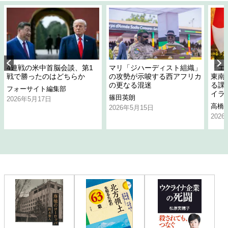
4連戦の米中首脳会談、第1
マリ「ジハーディスト組織」
「エ
戦で勝ったのはどちらか
の攻勢が示唆する西アフリカ
東南
の更なる混迷
る課
フォーサイト編集部
イラ
篠田英朗
2026年5月17日
高橋
2026年5月15日
202