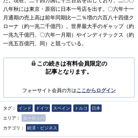
た。現在、二十四カ国に千三百店を出しており、二〇〇
八年秋には東京・原宿に日本一号店を出す。〇六年十一
月通期の売上高は前年同期比一二％増の六百八十四億ク
ローナ（約一兆二千億円）。世界最大手のギャップ（約
一兆九千億円、〇六年一月期）やインディテックス（約
一兆五百億円、同）と競っている。
この続きは有料会員限定の
記事となります。
フォーサイト会員の方は
ここからログイン
タグ：
インド
ドイツ
スペイン
トルコ
日本
エリア：
ヨーロッパ
カテゴリ：
経済・ビジネス