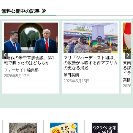
無料公開中の記事
4連戦の米中首脳会談、第1
マリ「ジハーディスト組織」
「エ
戦で勝ったのはどちらか
の攻勢が示唆する西アフリカ
東南
の更なる混迷
る課
フォーサイト編集部
イラ
篠田英朗
2026年5月17日
高橋
2026年5月15日
202