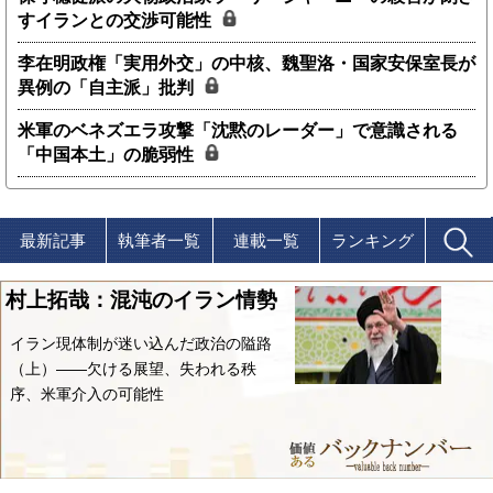
すイランとの交渉可能性
李在明政権「実用外交」の中核、魏聖洛・国家安保室長が
異例の「自主派」批判
米軍のベネズエラ攻撃「沈黙のレーダー」で意識される
「中国本土」の脆弱性
最新記事
執筆者一覧
連載一覧
ランキング
村上拓哉：混沌のイラン情勢
イラン現体制が迷い込んだ政治の隘路
（上）――欠ける展望、失われる秩
序、米軍介入の可能性