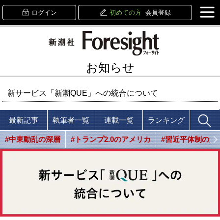
ログイン
初めての方
会員登録
お知らせ
新サービス「新潮QUE」への統合について
最新記事
執筆者一覧
連載一覧
ランキング
#中東動乱の深層
#トランプ2.0のアメリカ
#習近平体制の光