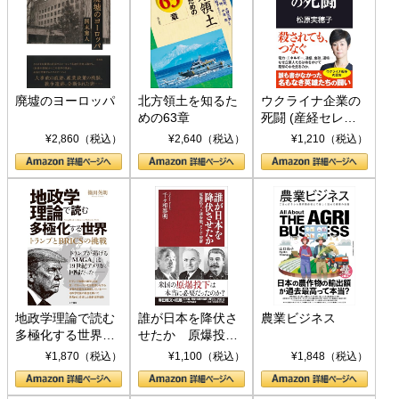
廃墟のヨーロッパ
北方領土を知るた
ウクライナ企業の
めの63章
死闘 (産経セレク
ト S 039)
¥2,860（税込）
¥2,640（税込）
¥1,210（税込）
地政学理論で読む
誰が日本を降伏さ
農業ビジネス
多極化する世界：
せたか 原爆投
トランプとBRICS
下、ソ連参戦、そ
¥1,870（税込）
¥1,100（税込）
¥1,848（税込）
の挑戦
して聖断 (PHP新
書)