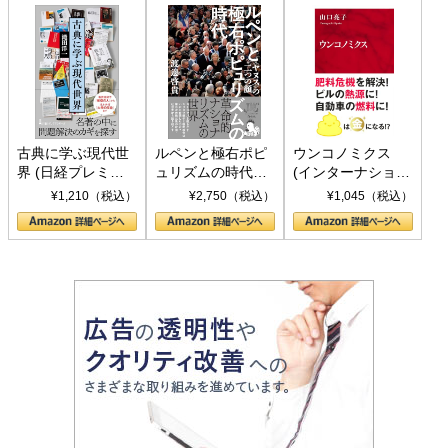
古典に学ぶ現代世
ルペンと極右ポピ
ウンコノミクス
界 (日経プレミア
ュリズムの時代：
(インターナショナ
シリーズ)
〈ヤヌス〉の二つ
ル新書)
¥1,210（税込）
¥2,750（税込）
¥1,045（税込）
の顔