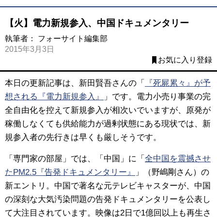
【火】電力新規参入、中国ドキュメンタリー
執筆者：
フォーサイト編集部
2015年3月3日
お気に入り登録
本日の更新記事は、新田賢吾さんの「
『死屍累々』が予
想される『電力新規参入』
」です。電力小売り事業の完
全自由化を控えて新規参入が相次いでいますが、原発が
稼働しなくても供給能力が過剰状態にある現状では、新
規参入者の先行きは早くも厳しそうです。
「専門家の部屋」では、「中国」に「
全中国を震撼させ
たPM2.5『告発ドキュメンタリー』
」（野嶋剛さん）の
新エントリ。中国で著名な元テレビキャスターが、中国
の深刻な大気汚染問題の告発ドキュメンタリーを公表し
て大注目されています。映像は2日で1億回以上も再生さ