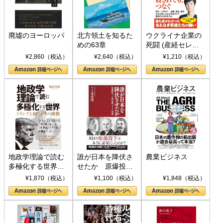
廃墟のヨーロッパ
北方領土を知るた
ウクライナ企業の
めの63章
死闘 (産経セレク
ト S 039)
¥2,860（税込）
¥2,640（税込）
¥1,210（税込）
地政学理論で読む
誰が日本を降伏さ
農業ビジネス
多極化する世界：
せたか 原爆投
トランプとBRICS
下、ソ連参戦、そ
¥1,870（税込）
¥1,100（税込）
¥1,848（税込）
の挑戦
して聖断 (PHP新
書)