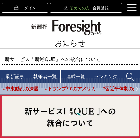
ログイン
初めての方
会員登録
お知らせ
新サービス「新潮QUE」への統合について
最新記事
執筆者一覧
連載一覧
ランキング
#中東動乱の深層
#トランプ2.0のアメリカ
#習近平体制の光