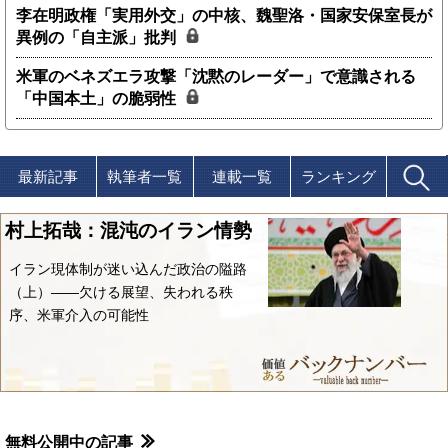
李在明政権「実用外交」の中核、魏聖洛・国家安保室長が
異例の「自主派」批判
米軍のベネズエラ攻撃「沈黙のレーダー」で意識される
「中国本土」の脆弱性
最新記事
執筆者一覧
連載一覧
ランキング
村上拓哉：混沌のイラン情勢
イラン現体制が迷い込んだ政治の隘路
（上）――欠ける展望、失われる秩
序、米軍介入の可能性
無料公開中の記事