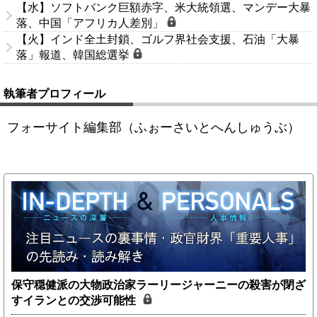
【水】ソフトバンク巨額赤字、米大統領選、マンデー大暴
落、中国「アフリカ人差別」
【火】インド全土封鎖、ゴルフ界社会支援、石油「大暴
落」報道、韓国総選挙
執筆者プロフィール
フォーサイト編集部（ふぉーさいとへんしゅうぶ）
保守穏健派の大物政治家ラーリージャーニーの殺害が閉ざ
すイランとの交渉可能性