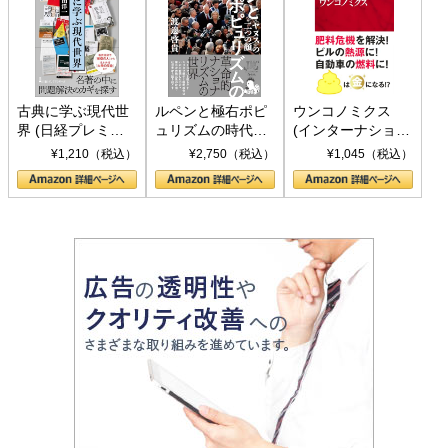
古典に学ぶ現代世
ルペンと極右ポピ
ウンコノミクス
界 (日経プレミア
ュリズムの時代：
(インターナショナ
シリーズ)
〈ヤヌス〉の二つ
ル新書)
¥1,210（税込）
¥2,750（税込）
¥1,045（税込）
の顔