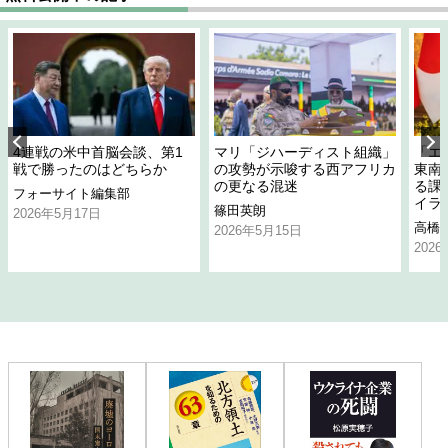
4連戦の米中首脳会談、第1
マリ「ジハーディスト組織」
「エ
戦で勝ったのはどちらか
の攻勢が示唆する西アフリカ
東南
の更なる混迷
る課
フォーサイト編集部
イラ
篠田英朗
2026年5月17日
高橋
2026年5月15日
202