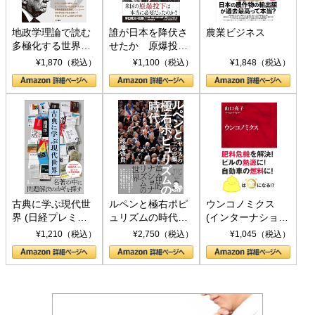
地政学理論で読む
誰が日本を降伏さ
農業ビジネス
多極化する世界：
せたか 原爆投
トランプとBRICS
下、ソ連参戦、そ
¥1,870（税込）
¥1,100（税込）
¥1,848（税込）
の挑戦
して聖断 (PHP新
書)
古典に学ぶ現代世
ルペンと極右ポピ
ウンコノミクス
界 (日経プレミア
ュリズムの時代：
(インターナショナ
シリーズ)
〈ヤヌス〉の二つ
ル新書)
¥1,210（税込）
¥2,750（税込）
¥1,045（税込）
の顔