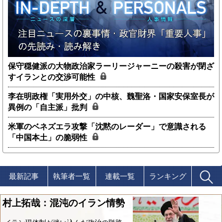
保守穏健派の大物政治家ラーリージャーニーの殺害が閉ざ
すイランとの交渉可能性
李在明政権「実用外交」の中核、魏聖洛・国家安保室長が
異例の「自主派」批判
米軍のベネズエラ攻撃「沈黙のレーダー」で意識される
「中国本土」の脆弱性
最新記事
執筆者一覧
連載一覧
ランキング
村上拓哉：混沌のイラン情勢