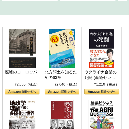
廃墟のヨーロッパ
北方領土を知るた
ウクライナ企業の
めの63章
死闘 (産経セレク
ト S 039)
¥2,860（税込）
¥2,640（税込）
¥1,210（税込）