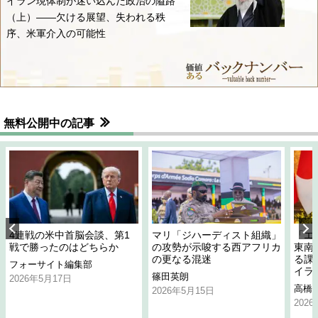
イラン現体制が迷い込んだ政治の隘路
（上）――欠ける展望、失われる秩
序、米軍介入の可能性
無料公開中の記事
4連戦の米中首脳会談、第1
マリ「ジハーディスト組織」
「エ
戦で勝ったのはどちらか
の攻勢が示唆する西アフリカ
東南
の更なる混迷
る課
フォーサイト編集部
イラ
篠田英朗
2026年5月17日
高橋
2026年5月15日
202