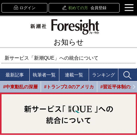
ログイン
初めての方
会員登録
お知らせ
新サービス「新潮QUE」への統合について
最新記事
執筆者一覧
連載一覧
ランキング
#中東動乱の深層
#トランプ2.0のアメリカ
#習近平体制の光