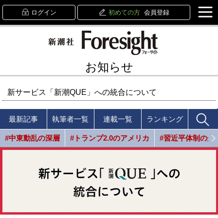
ログイン
初めての方
会員登録
お知らせ
新サービス「新潮QUE」への統合について
最新記事
執筆者一覧
連載一覧
ランキング
#中東動乱の深層
#トランプ2.0のアメリカ
#習近平体制の光