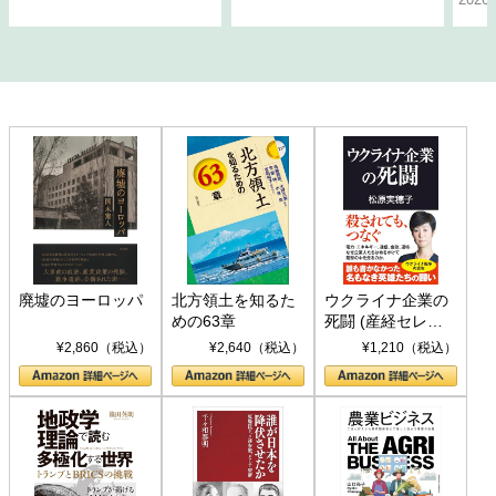
廃墟のヨーロッパ
北方領土を知るた
ウクライナ企業の
めの63章
死闘 (産経セレク
ト S 039)
¥2,860（税込）
¥2,640（税込）
¥1,210（税込）