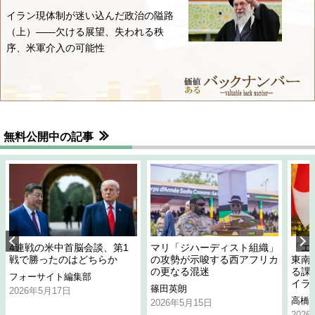
イラン現体制が迷い込んだ政治の隘路
（上）――欠ける展望、失われる秩
序、米軍介入の可能性
無料公開中の記事
4連戦の米中首脳会談、第1
マリ「ジハーディスト組織」
「エ
戦で勝ったのはどちらか
の攻勢が示唆する西アフリカ
東南
の更なる混迷
る課
フォーサイト編集部
イラ
篠田英朗
2026年5月17日
高橋
2026年5月15日
202