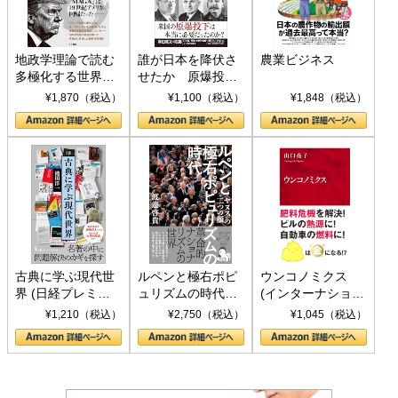
地政学理論で読む
誰が日本を降伏さ
農業ビジネス
多極化する世界：
せたか 原爆投
トランプとBRICS
下、ソ連参戦、そ
¥1,870（税込）
¥1,100（税込）
¥1,848（税込）
の挑戦
して聖断 (PHP新
書)
古典に学ぶ現代世
ルペンと極右ポピ
ウンコノミクス
界 (日経プレミア
ュリズムの時代：
(インターナショナ
シリーズ)
〈ヤヌス〉の二つ
ル新書)
¥1,210（税込）
¥2,750（税込）
¥1,045（税込）
の顔