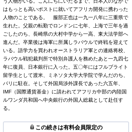
う人物がいる。こんにちにいたるまで、日本人のなかで
はもっとも高いポストに就いてアフリカ開発に携わった
人物のことである。 服部正也は一九一八年に三重県で
生れた。父親の転勤でロンドンに七年、上海で三年を過
ごしたのち、長崎県の大村中学から一高、東大法学部へ
進んだ。卒業後は海軍に所属しラバウルで終戦を迎えて
いる。語学力を買われオーストラリア軍との連絡将校、
ラバウル戦犯裁判所で特別弁護人を務めたあと一九四七
年に復員、日本銀行に入った。五〇年にはフルブライト
留学生として渡米、ミネソタ大学大学院で学んだのち、
パリに駐在。そして外国局渉外課長であった六五年、
IMF（国際通貨基金）に請われてアフリカ中部の内陸国
ルワンダ共和国へ中央銀行の外国人総裁として赴任す
る。
この続きは有料会員限定の