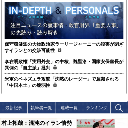
保守穏健派の大物政治家ラーリージャーニーの殺害が閉ざ
すイランとの交渉可能性
李在明政権「実用外交」の中核、魏聖洛・国家安保室長が
異例の「自主派」批判
米軍のベネズエラ攻撃「沈黙のレーダー」で意識される
「中国本土」の脆弱性
最新記事
執筆者一覧
連載一覧
ランキング
村上拓哉：混沌のイラン情勢