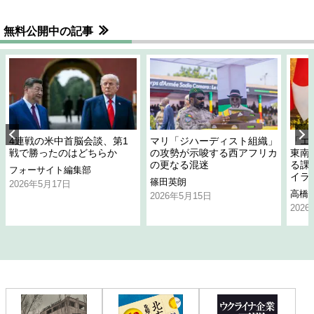
無料公開中の記事
4連戦の米中首脳会談、第1
マリ「ジハーディスト組織」
「エ
戦で勝ったのはどちらか
の攻勢が示唆する西アフリカ
東南
の更なる混迷
る課
フォーサイト編集部
イラ
篠田英朗
2026年5月17日
高橋
2026年5月15日
202