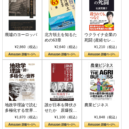
廃墟のヨーロッパ
北方領土を知るた
ウクライナ企業の
めの63章
死闘 (産経セレク
ト S 039)
¥2,860（税込）
¥2,640（税込）
¥1,210（税込）
地政学理論で読む
誰が日本を降伏さ
農業ビジネス
多極化する世界：
せたか 原爆投
トランプとBRICS
下、ソ連参戦、そ
¥1,870（税込）
¥1,100（税込）
¥1,848（税込）
の挑戦
して聖断 (PHP新
書)