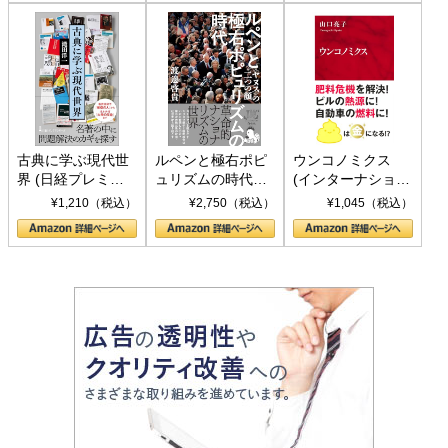
古典に学ぶ現代世
ルペンと極右ポピ
ウンコノミクス
界 (日経プレミア
ュリズムの時代：
(インターナショナ
シリーズ)
〈ヤヌス〉の二つ
ル新書)
¥1,210（税込）
¥2,750（税込）
¥1,045（税込）
の顔