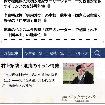
保守穏健派の大物政治家ラーリージャーニーの殺害が閉ざ
すイランとの交渉可能性
李在明政権「実用外交」の中核、魏聖洛・国家安保室長が
異例の「自主派」批判
米軍のベネズエラ攻撃「沈黙のレーダー」で意識される
「中国本土」の脆弱性
最新記事
執筆者一覧
連載一覧
ランキング
村上拓哉：混沌のイラン情勢
イラン現体制が迷い込んだ政治の隘路
（上）――欠ける展望、失われる秩
序、米軍介入の可能性