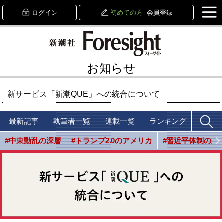
ログイン
初めての方
会員登録
お知らせ
新サービス「新潮QUE」への統合について
最新記事
執筆者一覧
連載一覧
ランキング
#中東動乱の深層
#トランプ2.0のアメリカ
#習近平体制の光