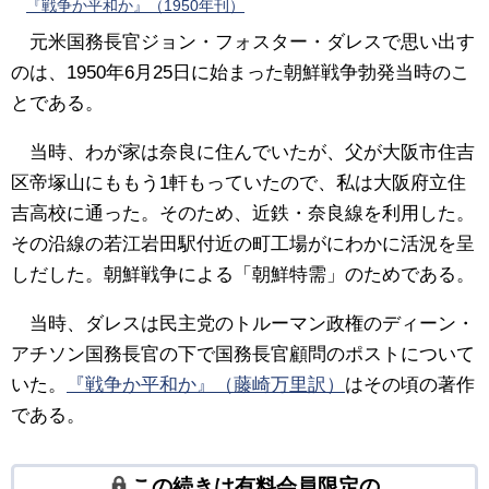
『戦争か平和か』（1950年刊）
元米国務長官ジョン・フォスター・ダレスで思い出す
のは、1950年6月25日に始まった朝鮮戦争勃発当時のこ
とである。
当時、わが家は奈良に住んでいたが、父が大阪市住吉
区帝塚山にももう1軒もっていたので、私は大阪府立住
吉高校に通った。そのため、近鉄・奈良線を利用した。
その沿線の若江岩田駅付近の町工場がにわかに活況を呈
しだした。朝鮮戦争による「朝鮮特需」のためである。
当時、ダレスは民主党のトルーマン政権のディーン・
アチソン国務長官の下で国務長官顧問のポストについて
いた。
『戦争か平和か』（藤崎万里訳）
はその頃の著作
である。
この続きは有料会員限定の