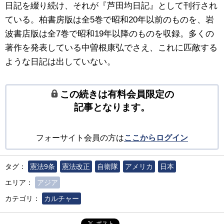
日記を綴り続け、それが『芦田均日記』として刊行され
ている。柏書房版は全5巻で昭和20年以前のものを、岩
波書店版は全7巻で昭和19年以降のものを収録。多くの
著作を発表している中曽根康弘でさえ、これに匹敵する
ような日記は出していない。
この続きは有料会員限定の
記事となります。
フォーサイト会員の方は
ここからログイン
タグ：
憲法9条
憲法改正
自衛隊
アメリカ
日本
エリア：
アジア
カテゴリ：
カルチャー
ポスト