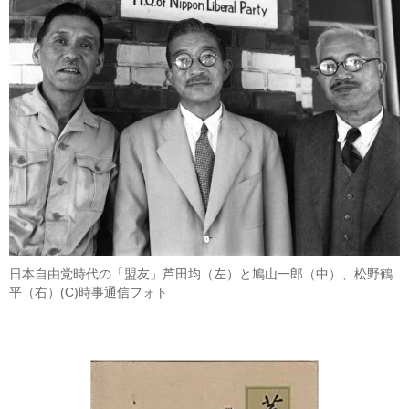
日本自由党時代の「盟友」芦田均（左）と鳩山一郎（中）、松野鶴
平（右）(C)時事通信フォト