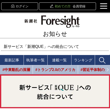
ログイン
初めての方
会員登録
お知らせ
新サービス「新潮QUE」への統合について
最新記事
執筆者一覧
連載一覧
ランキング
#中東動乱の深層
#トランプ2.0のアメリカ
#習近平体制の光