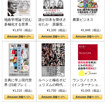
地政学理論で読む
誰が日本を降伏さ
農業ビジネス
多極化する世界：
せたか 原爆投
トランプとBRICS
下、ソ連参戦、そ
¥1,870（税込）
¥1,100（税込）
¥1,848（税込）
の挑戦
して聖断 (PHP新
書)
古典に学ぶ現代世
ルペンと極右ポピ
ウンコノミクス
界 (日経プレミア
ュリズムの時代：
(インターナショナ
シリーズ)
〈ヤヌス〉の二つ
ル新書)
¥1,210（税込）
¥2,750（税込）
¥1,045（税込）
の顔