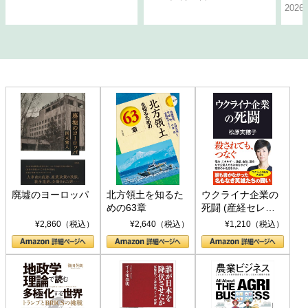
202
廃墟のヨーロッパ
北方領土を知るた
ウクライナ企業の
めの63章
死闘 (産経セレク
ト S 039)
¥2,860（税込）
¥2,640（税込）
¥1,210（税込）