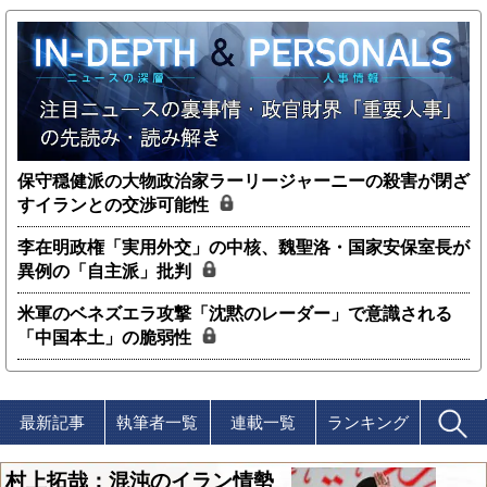
保守穏健派の大物政治家ラーリージャーニーの殺害が閉ざ
すイランとの交渉可能性
李在明政権「実用外交」の中核、魏聖洛・国家安保室長が
異例の「自主派」批判
米軍のベネズエラ攻撃「沈黙のレーダー」で意識される
「中国本土」の脆弱性
最新記事
執筆者一覧
連載一覧
ランキング
村上拓哉：混沌のイラン情勢