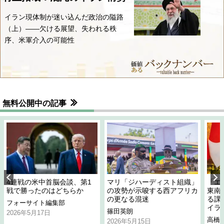
イラン現体制が迷い込んだ政治の隘路
（上）――欠ける展望、失われる秩
序、米軍介入の可能性
無料公開中の記事
4連戦の米中首脳会談、第1
マリ「ジハーディスト組織」
「エ
戦で勝ったのはどちらか
の攻勢が示唆する西アフリカ
東南
の更なる混迷
る課
フォーサイト編集部
イラ
篠田英朗
2026年5月17日
高橋
2026年5月15日