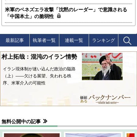
米軍のベネズエラ攻撃「沈黙のレーダー」で意識される
「中国本土」の脆弱性
最新記事
執筆者一覧
連載一覧
ランキング
村上拓哉：混沌のイラン情勢
イラン現体制が迷い込んだ政治の隘路
（上）――欠ける展望、失われる秩
序、米軍介入の可能性
無料公開中の記事