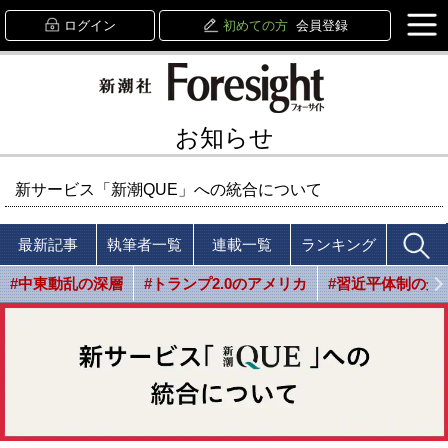
ログイン
初めての方
会員登録
お知らせ
新サービス「新潮QUE」への統合について
最新記事
執筆者一覧
連載一覧
ランキング
#中東動乱の深層
#トランプ2.0のアメリカ
#習近平体制の光