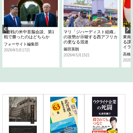
4連戦の米中首脳会談、第1
マリ「ジハーディスト組織」
「エ
戦で勝ったのはどちらか
の攻勢が示唆する西アフリカ
東南
の更なる混迷
る課
フォーサイト編集部
イラ
篠田英朗
2026年5月17日
高橋
2026年5月15日
202