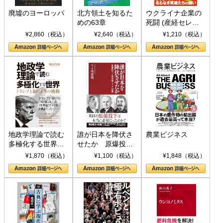
廃墟のヨーロッパ
北方領土を知るた
ウクライナ企業の
めの63章
死闘 (産経セレク
ト S 039)
¥2,860（税込）
¥2,640（税込）
¥1,210（税込）
地政学理論で読む
誰が日本を降伏さ
農業ビジネス
多極化する世界：
せたか 原爆投
トランプとBRICS
下、ソ連参戦、そ
¥1,870（税込）
¥1,100（税込）
¥1,848（税込）
の挑戦
して聖断 (PHP新
書)