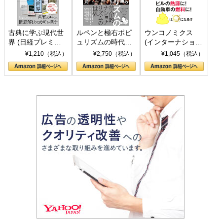
古典に学ぶ現代世
ルペンと極右ポピ
ウンコノミクス
界 (日経プレミア
ュリズムの時代：
(インターナショナ
シリーズ)
〈ヤヌス〉の二つ
ル新書)
¥1,210（税込）
¥2,750（税込）
¥1,045（税込）
の顔