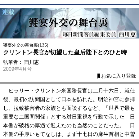
饗宴外交の舞台裏(135)
クリントン長官が切望した皇后陛下とのひと時
執筆者：
西川恵
2009年4月号
お気に入り登録
ヒラリー・クリントン米国務長官は二月十六日、就任
後、最初の訪問国として日本を訪れた。明治神宮に参拝
し、拉致被害者の家族とも面談するなど、「世界で最も
重要な二国間関係」とする対日重視を行動で示した。日
本側が破格の厚遇で迎えたのも当然のことだった。 日
本側の手厚いもてなしは、まず十七日の麻生首相と中曽