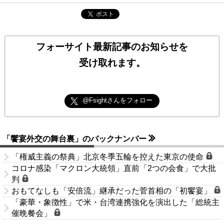
ポスト
フォーサイト最新記事のお知らせを
受け取れます。
@Fsightさんをフォロー
「饗宴外交の舞台裏」のバックナンバー
「権威主義の祭典」北京冬季五輪を控えた東京の使命
コロナ感染「マクロン大統領」直前「2つの会食」で大批
判
おもてなしも「安倍流」継承だった菅首相の「初饗宴」
「豪華・象徴性」で米・台湾連携強化を演出した「総統主
催晩餐会」