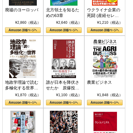
廃墟のヨーロッパ
北方領土を知るた
ウクライナ企業の
めの63章
死闘 (産経セレク
ト S 039)
¥2,860（税込）
¥2,640（税込）
¥1,210（税込）
地政学理論で読む
誰が日本を降伏さ
農業ビジネス
多極化する世界：
せたか 原爆投
トランプとBRICS
下、ソ連参戦、そ
¥1,870（税込）
¥1,100（税込）
¥1,848（税込）
の挑戦
して聖断 (PHP新
書)