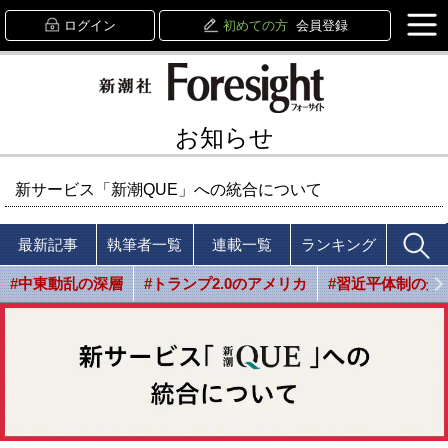
ログイン
初めての方
会員登録
お知らせ
新サービス「新潮QUE」への統合について
最新記事
執筆者一覧
連載一覧
ランキング
#中東動乱の深層
#トランプ2.0のアメリカ
#習近平体制の光