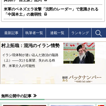
米軍のベネズエラ攻撃「沈黙のレーダー」で意識される
「中国本土」の脆弱性
最新記事
執筆者一覧
連載一覧
ランキング
村上拓哉：混沌のイラン情勢
イラン現体制が迷い込んだ政治の隘路
（上）――欠ける展望、失われる秩
序、米軍介入の可能性
無料公開中の記事