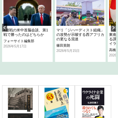
4連戦の米中首脳会談、第1
マリ「ジハーディスト組織」
「エ
戦で勝ったのはどちらか
の攻勢が示唆する西アフリカ
東南
の更なる混迷
る課
フォーサイト編集部
イラ
篠田英朗
2026年5月17日
高橋
2026年5月15日
202