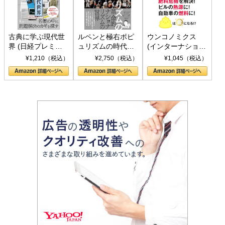
古典に学ぶ現代世
ルペンと極右ポピ
ウンコノミクス
界 (日経プレミア
ュリズムの時代：
(インターナショナ
シリーズ)
〈ヤヌス〉の二つ
ル新書)
¥1,210（税込）
¥2,750（税込）
¥1,045（税込）
の顔