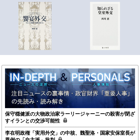
保守穏健派の大物政治家ラーリージャーニーの殺害が閉ざ
すイランとの交渉可能性
李在明政権「実用外交」の中核、魏聖洛・国家安保室長が
異例の「自主派」批判