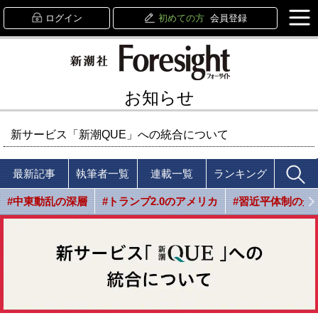
ログイン
初めての方
会員登録
お知らせ
新サービス「新潮QUE」への統合について
最新記事
執筆者一覧
連載一覧
ランキング
#中東動乱の深層
#トランプ2.0のアメリカ
#習近平体制の光