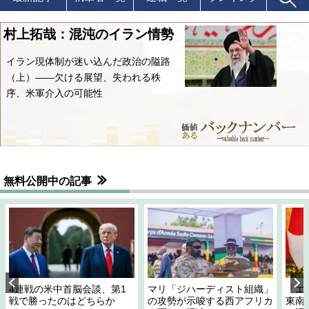
村上拓哉：混沌のイラン情勢
イラン現体制が迷い込んだ政治の隘路
（上）――欠ける展望、失われる秩
序、米軍介入の可能性
無料公開中の記事
4連戦の米中首脳会談、第1
マリ「ジハーディスト組織」
「エ
戦で勝ったのはどちらか
の攻勢が示唆する西アフリカ
東南