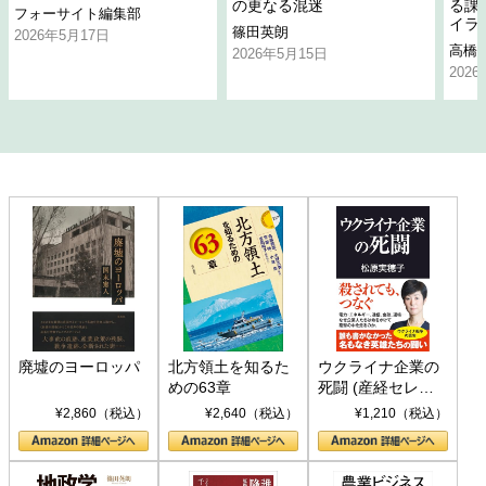
の更なる混迷
る課
フォーサイト編集部
イラ
篠田英朗
2026年5月17日
高橋
2026年5月15日
202
廃墟のヨーロッパ
北方領土を知るた
ウクライナ企業の
めの63章
死闘 (産経セレク
ト S 039)
¥2,860（税込）
¥2,640（税込）
¥1,210（税込）