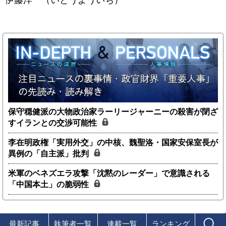
保守穏健派の大物政治家ラーリージャーニーの殺害が閉ざ
すイランとの交渉可能性
李在明政権「実用外交」の中核、魏聖洛・国家安保室長が
異例の「自主派」批判
米軍のベネズエラ攻撃「沈黙のレーダー」で意識される
「中国本土」の脆弱性
最新記事
執筆者一覧
連載一覧
ランキング