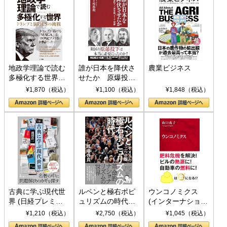
地政学理論で読む
誰が日本を降伏さ
農業ビジネス
多極化する世界：
せたか 原爆投
トランプとBRICS
下、ソ連参戦、そ
¥1,870（税込）
¥1,100（税込）
¥1,848（税込）
の挑戦
して聖断 (PHP新
書)
古典に学ぶ現代世
ルペンと極右ポピ
ウンコノミクス
界 (日経プレミア
ュリズムの時代：
(インターナショナ
シリーズ)
〈ヤヌス〉の二つ
ル新書)
¥1,210（税込）
¥2,750（税込）
¥1,045（税込）
の顔