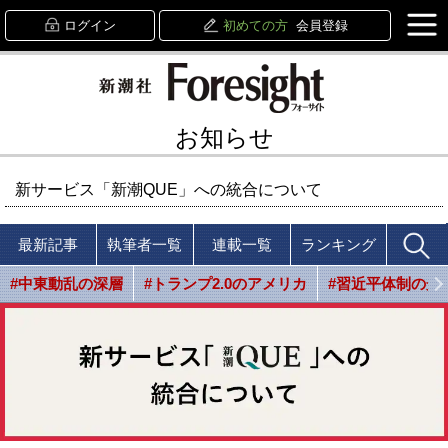
ログイン
初めての方
会員登録
お知らせ
新サービス「新潮QUE」への統合について
最新記事
執筆者一覧
連載一覧
ランキング
#中東動乱の深層
#トランプ2.0のアメリカ
#習近平体制の光