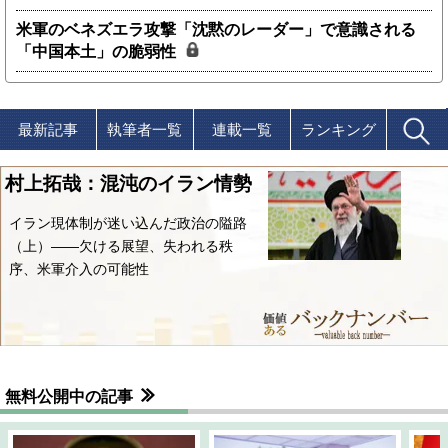
米軍のベネズエラ攻撃「沈黙のレーダー」で意識される
「中国本土」の脆弱性
最新記事
執筆者一覧
連載一覧
ランキング
村上拓哉：混沌のイラン情勢
イラン現体制が迷い込んだ政治の隘路
（上）――欠ける展望、失われる秩
序、米軍介入の可能性
無料公開中の記事