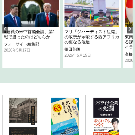
4連戦の米中首脳会談、第1
マリ「ジハーディスト組織」
「エ
戦で勝ったのはどちらか
の攻勢が示唆する西アフリカ
東南
の更なる混迷
る課
フォーサイト編集部
イラ
篠田英朗
2026年5月17日
高橋
2026年5月15日
202