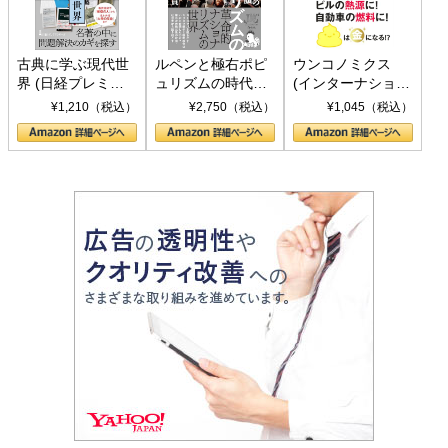
古典に学ぶ現代世
ルペンと極右ポピ
ウンコノミクス
界 (日経プレミア
ュリズムの時代：
(インターナショナ
シリーズ)
〈ヤヌス〉の二つ
ル新書)
¥1,210（税込）
¥2,750（税込）
¥1,045（税込）
の顔