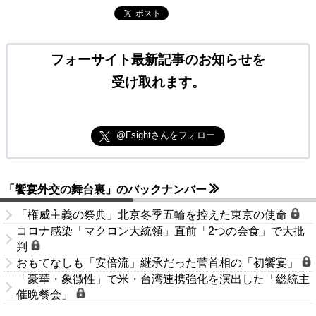
ポスト
フォーサイト最新記事のお知らせを
受け取れます。
@Fsightさんをフォロー
「饗宴外交の舞台裏」のバックナンバー
「権威主義の祭典」北京冬季五輪を控えた東京の使命
コロナ感染「マクロン大統領」直前「2つの会食」で大批
判
おもてなしも「安倍流」継承だった菅首相の「初饗宴」
「豪華・象徴性」で米・台湾連携強化を演出した「総統主
催晩餐会」