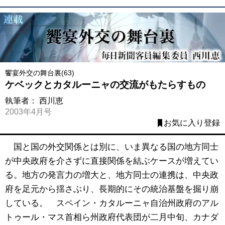
饗宴外交の舞台裏(63)
ケベックとカタルーニャの交流がもたらすもの
執筆者：
西川恵
2003年4月号
お気に入り登録
国と国の外交関係とは別に、いま異なる国の地方同士
が中央政府を介さずに直接関係を結ぶケースが増えてい
る。地方の発言力の増大と、地方同士の連携は、中央政
府を足元から揺さぶり、長期的にその統治基盤を掘り崩
している。 スペイン・カタルーニャ自治州政府のアル
トゥール・マス首相ら州政府代表団が二月中旬、カナダ