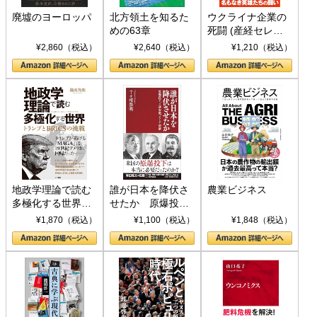
廃墟のヨーロッパ
北方領土を知るた
ウクライナ企業の
めの63章
死闘 (産経セレク
ト S 039)
¥2,860（税込）
¥2,640（税込）
¥1,210（税込）
地政学理論で読む
誰が日本を降伏さ
農業ビジネス
多極化する世界：
せたか 原爆投
トランプとBRICS
下、ソ連参戦、そ
¥1,870（税込）
¥1,100（税込）
¥1,848（税込）
の挑戦
して聖断 (PHP新
書)